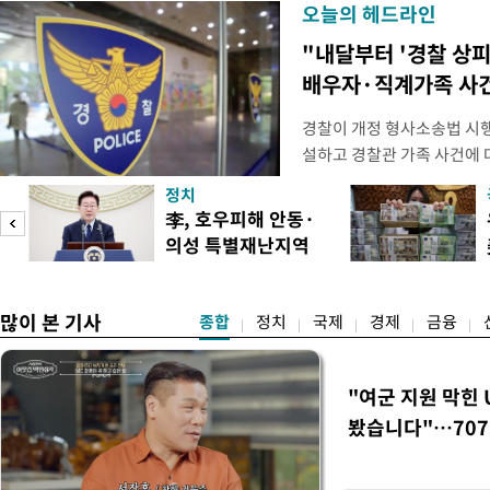
오늘의 헤드라인
"내달부터 '경찰 상피
배우자·직계가족 사건
경찰이 개정 형사소송법 시
설하고 경찰관 가족 사건에 
피제'를 도입한다. 경찰청은 
정치
후속 조치 태스크포스(TF)'
李, 호우피해 안동·
우선 올해 하반기 인사에 
의성 특별재난지역
하던 수사감찰 기능을 인권
도
선포
많이 본 기사
종합
정치
국제
경제
금융
"여군 지원 막힌 
봤습니다"…707
벽 소화'