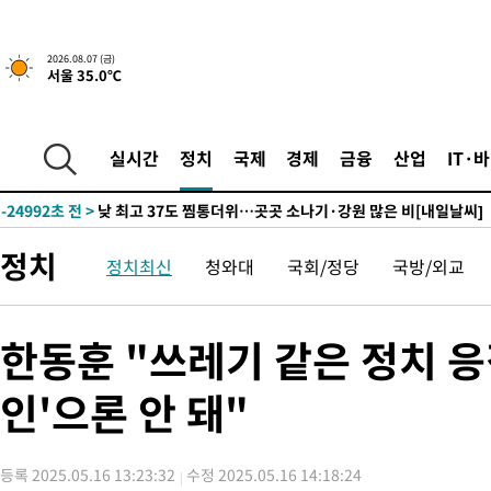
12분 전 >
민주 콩고 에볼라환자 4천명 돌파, 4053명 발생 1850명 사망
2026.08.07 (금)
서울 35.0℃
-27094초 전 >
"낮 기온 소폭 하락"…수도권 폭염중대경보, 폭염경보로 하향
-27058초 전 >
[속보]이 대통령, '호우피해' 안동·의성 관할 4개 면 특별재난
선포
-27021초 전 >
[단독]중수청 지원 검사들, 정원 초과 시 낮은 계급 임용…희망
실시간
정치
국제
경제
금융
산업
IT·
갈 수도
-24992초 전 >
낮 최고 37도 찜통더위…곳곳 소나기·강원 많은 비[내일날씨]
-23298초 전 >
SK하이닉스, 용인·청주 팹에 54조 투자…"AI 메모리 수요 선
응"
-20154초 전 >
여자배구 이재영·이다영 자매, 아제르바이잔 투란VC 입단
정치
정치최신
청와대
국회/정당
국방/외교
-19407초 전 >
외국인 심판 성 접대 7경기 들여다보니…한국 축구 '5승 2무'
-19141초 전 >
[속보]코스닥, 2.86포인트(0.36%) 내린 798.81마감
-19094초 전 >
[속보]코스피, 6200선 약보합…0.60% 내린 6258.77에 마쳐
한동훈 "쓰레기 같은 정치 
-19074초 전 >
[속보]원·달러 환율, 7.7원 내린 1416.1원 마감
인'으론 안 돼"
-18963초 전 >
[속보] 노원서 40.1도 관측…서울, 2018년 이후 첫 40도
-16053초 전 >
[속보]종합특검, '계엄 수용공간 확보' 신용해 前교정본부장 기
-14926초 전 >
외신들도 주목한 韓축구 파문…"국민적 공분에 수사 재개"
등록 2025.05.16 13:23:32
수정 2025.05.16 14:18:24
-14897초 전 >
11시간 압수수색에 성접대 파문까지…'쑥대밭' 된 축구협회