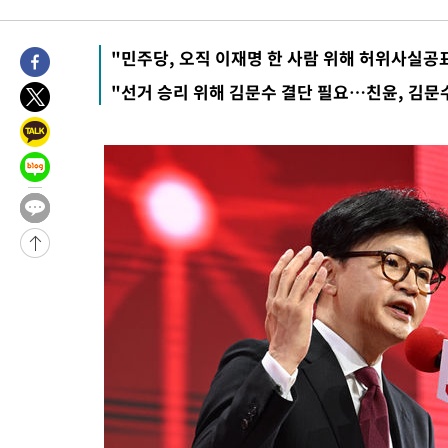
-13919초 전 >
[속보]규제합리화위원회 부위원장에 김태유 서울대 공대 교수
병태 후임
"민주당, 오직 이재명 한 사람 위해 허위사실공
-10277초 전 >
[속보]국힘 윤리위, '돌려차기 발언' 진종오·서범수 징계 절차 
-5602초 전 >
[속보] 7월 중국 수출 23.9%↑ 수입 27.5%↑…무역총액 25.
"선거 승리 위해 김문수 결단 필요…친윤, 김문
-2762초 전 >
[속보]'채상병 순직 책임' 임성근, 항소심도 징역 3년
-2628초 전 >
[속보]종합특검, '관저이전 봐주기 감사' 유병호 구속기소
12분 전 >
민주 콩고 에볼라환자 4천명 돌파, 4053명 발생 1850명 사망
-27094초 전 >
"낮 기온 소폭 하락"…수도권 폭염중대경보, 폭염경보로 하향
-27058초 전 >
[속보]이 대통령, '호우피해' 안동·의성 관할 4개 면 특별재난
선포
-27021초 전 >
[단독]중수청 지원 검사들, 정원 초과 시 낮은 계급 임용…희망
갈 수도
-24992초 전 >
낮 최고 37도 찜통더위…곳곳 소나기·강원 많은 비[내일날씨]
-23298초 전 >
SK하이닉스, 용인·청주 팹에 54조 투자…"AI 메모리 수요 선
응"
-20154초 전 >
여자배구 이재영·이다영 자매, 아제르바이잔 투란VC 입단
-19407초 전 >
외국인 심판 성 접대 7경기 들여다보니…한국 축구 '5승 2무'
-19141초 전 >
[속보]코스닥, 2.86포인트(0.36%) 내린 798.81마감
-19094초 전 >
[속보]코스피, 6200선 약보합…0.60% 내린 6258.77에 마쳐
-19074초 전 >
[속보]원·달러 환율, 7.7원 내린 1416.1원 마감