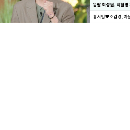
응팔 최성원, 백혈병
홍서범♥조갑경, 아들