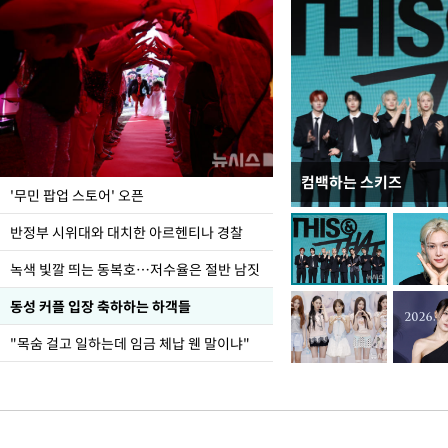
컴백하는 스키즈
지석천 뒤덮은 개구리
'무민 팝업 스토어' 오픈
반정부 시위대와 대치한 아르헨티나 경찰
녹색 빛깔 띄는 동복호…저수율은 절반 남짓
동성 커플 입장 축하하는 하객들
"목숨 걸고 일하는데 임금 체납 웬 말이냐"