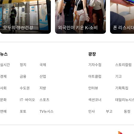
모두의 정신건강
외국인이 키운 K-소비
폰 리스시
뉴스
광장
실시간
정치
국제
기자수첩
스토리칼럼
경제
금융
산업
아트클럽
기고
사회
수도권
지방
인터뷰
기획특집
문화
IT·바이오
스포츠
섹션코너
데일리뉴시
연예
포토
TV뉴시스
인사
부고
동정