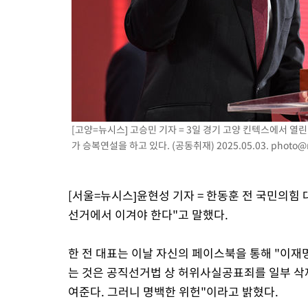
-18963초 전 >
[속보] 노원서 40.1도 관측…서울, 2018년 이후 첫 40도
-16053초 전 >
[속보]종합특검, '계엄 수용공간 확보' 신용해 前교정본부장 기
-14926초 전 >
외신들도 주목한 韓축구 파문…"국민적 공분에 수사 재개"
-14897초 전 >
11시간 압수수색에 성접대 파문까지…'쑥대밭' 된 축구협회
-13919초 전 >
[속보]규제합리화위원회 부위원장에 김태유 서울대 공대 교수
병태 후임
-10277초 전 >
[속보]국힘 윤리위, '돌려차기 발언' 진종오·서범수 징계 절차 
[고양=뉴시스] 고승민 기자 = 3일 경기 고양 킨텍스에서 열
-5602초 전 >
[속보] 7월 중국 수출 23.9%↑ 수입 27.5%↑…무역총액 25.
가 승복연설을 하고 있다. (공동취재) 2025.05.03.
photo@
-2762초 전 >
[속보]'채상병 순직 책임' 임성근, 항소심도 징역 3년
-2628초 전 >
[속보]종합특검, '관저이전 봐주기 감사' 유병호 구속기소
12분 전 >
민주 콩고 에볼라환자 4천명 돌파, 4053명 발생 1850명 사망
[서울=뉴시스]윤현성 기자 = 한동훈 전 국민의힘
선거에서 이겨야 한다"고 말했다.
한 전 대표는 이날 자신의 페이스북을 통해 "이
는 것은 공직선거법 상 허위사실공표죄를 일부 삭
여준다. 그러니 명백한 위헌"이라고 밝혔다.