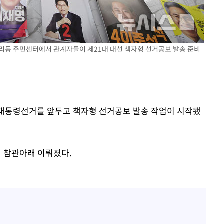
무'
 마쳐
청량리동 주민센터에서 관계자들이 제21대 대선 책자형 선거공보 발송 준비
장 기소
대 대통령선거를 앞두고 책자형 선거공보 발송 작업이 시작됐
회
교수…이병
절차 개시
 참관아래 이뤄졌다.
.3%↑