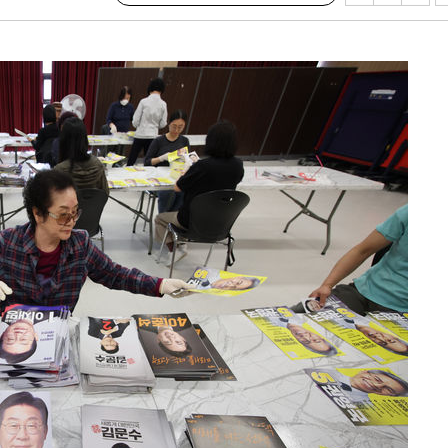
장 기소
회
교수…이병
절차 개시
.3%↑
 4.1%로
말고 과감히
쪽 아웃바
 하향
별재난지역
…희망지 못
날씨]
요 선제 대
단