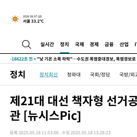
2026.08.07 (금)
서울 33.2℃
47분 전 >
[속보] 7월 중국 수출 23.9%↑ 수입 27.5%↑…무역총액 25
-32106초 전 >
[속보] 미 사업체, 일자리 7월에 2.3만 개 줄어…실업률은
↓
-27969초 전 >
[속보]이 대통령 "부동산 공급 기존 사고방식 매달리지 
실시간
정치
국제
경제
금융
산업
실천"
-27054초 전 >
이란, "오만과 '중앙 단일 루트' 합의…북쪽 인바운드·남
운드는 임시"
-18622초 전 >
"낮 기온 소폭 하락"…수도권 폭염중대경보, 폭염경보로
-18586초 전 >
[속보]이 대통령, '호우피해' 안동·의성 관할 4개 면 특
정치
정치최신
청와대
국회/정당
국방/외
선포
-18549초 전 >
[단독]중수청 지원 검사들, 정원 초과 시 낮은 계급 임용
갈 수도
-16520초 전 >
낮 최고 37도 찜통더위…곳곳 소나기·강원 많은 비[내일
-14826초 전 >
SK하이닉스, 용인·청주 팹에 54조 투자…"AI 메모리 수
제21대 대선 책자형 선거
응"
-11682초 전 >
여자배구 이재영·이다영 자매, 아제르바이잔 투란VC 입
관 [뉴시스Pic]
-10935초 전 >
외국인 심판 성 접대 7경기 들여다보니…한국 축구 '5승 2
-10669초 전 >
[속보]코스닥, 2.86포인트(0.36%) 내린 798.81마감
-10622초 전 >
[속보]코스피, 6200선 약보합…0.60% 내린 6258.77에
등록 2025.05.18 11:53:06
수정 2025.05.18 13:28:23
-10602초 전 >
[속보]원·달러 환율, 7.7원 내린 1416.1원 마감