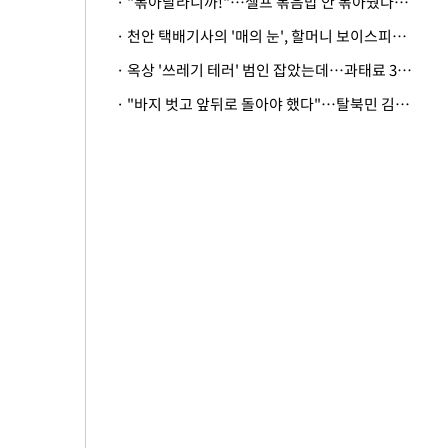
· "볶아달라니까!"…셀프 볶음밥 안 볶아줬다고 사장 폭행한 손님
· 천안 택배기사의 '매의 눈', 할머니 보이스피싱 피해 막아
· 옥상 '쓰레기 테러' 범인 잡았는데…과태료 3만원 처분에 숙박업주 허탈
· "바지 벗고 앞뒤로 돌아야 했다"…탈북민 김서아, 기쁨조 검사 수치심 회상