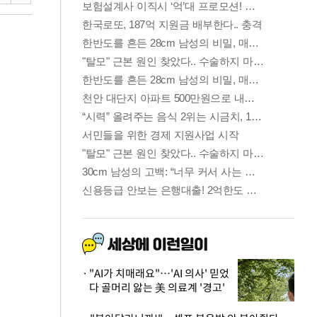
"AI가 치매래요"…'AI 의사' 믿었
다 골머리 앓는 美 의료계 '경고'