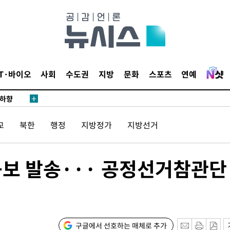
.3%↑
 4.1%로
말고 과감히
IT·바이오
사회
수도권
지방
문화
스포츠
연예
쪽 아웃바
 하향
별재난지역
교
북한
행정
지방정가
지방선거
…희망지 못
날씨]
요 선제 대
공보 발송··· 공정선거참관단
단
무'
 마쳐
구글에서 선호하는 매체로 추가