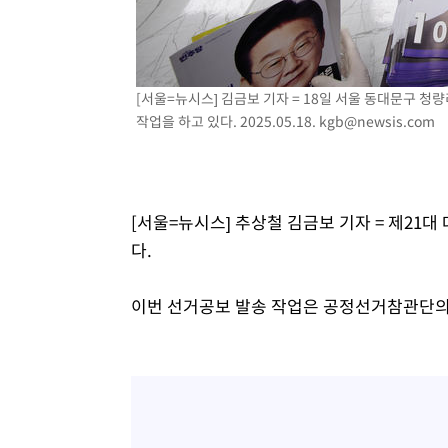
-10935초 전 >
외국인 심판 성 접대 7경기 들여다보니…한국 축구 '5승 2
-10669초 전 >
[속보]코스닥, 2.86포인트(0.36%) 내린 798.81마감
-10622초 전 >
[속보]코스피, 6200선 약보합…0.60% 내린 6258.77에
[서울=뉴시스] 김금보 기자 = 18일 서울 동대문구 
-10602초 전 >
[속보]원·달러 환율, 7.7원 내린 1416.1원 마감
작업을 하고 있다. 2025.05.18.
kgb@newsis.com
-10491초 전 >
[속보] 노원서 40.1도 관측…서울, 2018년 이후 첫 40도
-7581초 전 >
[속보]종합특검, '계엄 수용공간 확보' 신용해 前교정본부
-6454초 전 >
외신들도 주목한 韓축구 파문…"국민적 공분에 수사 재개"
[서울=뉴시스] 추상철 김금보 기자 = 제21
-6425초 전 >
11시간 압수수색에 성접대 파문까지…'쑥대밭' 된 축구협
다.
-5447초 전 >
[속보]규제합리화위원회 부위원장에 김태유 서울대 공대 
태 후임
-1805초 전 >
[속보]국힘 윤리위, '돌려차기 발언' 진종오·서범수 징계 
이번 선거공보 발송 작업은 공정선거참관단의
47분 전 >
[속보] 7월 중국 수출 23.9%↑ 수입 27.5%↑…무역총액 25