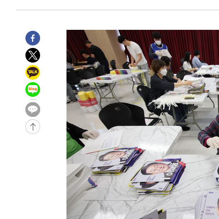
-10491초 전 >
[속보] 노원서 40.1도 관측…서울, 2018년 이후 첫 40도
-7581초 전 >
[속보]종합특검, '계엄 수용공간 확보' 신용해 前교정본부
-6454초 전 >
외신들도 주목한 韓축구 파문…"국민적 공분에 수사 재개"
-6425초 전 >
11시간 압수수색에 성접대 파문까지…'쑥대밭' 된 축구협
-5447초 전 >
[속보]규제합리화위원회 부위원장에 김태유 서울대 공대 
태 후임
-1805초 전 >
[속보]국힘 윤리위, '돌려차기 발언' 진종오·서범수 징계 
47분 전 >
[속보] 7월 중국 수출 23.9%↑ 수입 27.5%↑…무역총액 25
-32106초 전 >
[속보] 미 사업체, 일자리 7월에 2.3만 개 줄어…실업률은
↓
-27969초 전 >
[속보]이 대통령 "부동산 공급 기존 사고방식 매달리지 
실천"
-27054초 전 >
이란, "오만과 '중앙 단일 루트' 합의…북쪽 인바운드·남
운드는 임시"
-18622초 전 >
"낮 기온 소폭 하락"…수도권 폭염중대경보, 폭염경보로
-18586초 전 >
[속보]이 대통령, '호우피해' 안동·의성 관할 4개 면 특
선포
-18549초 전 >
[단독]중수청 지원 검사들, 정원 초과 시 낮은 계급 임용
갈 수도
-16520초 전 >
낮 최고 37도 찜통더위…곳곳 소나기·강원 많은 비[내일
-14826초 전 >
SK하이닉스, 용인·청주 팹에 54조 투자…"AI 메모리 수
응"
-11682초 전 >
여자배구 이재영·이다영 자매, 아제르바이잔 투란VC 입