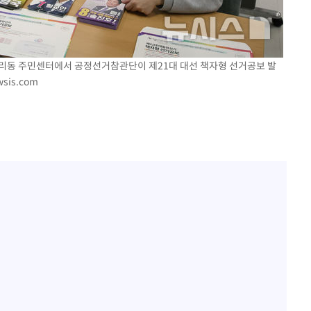
청량리동 주민센터에서 공정선거참관단이 제21대 대선 책자형 선거공보 발
sis.com