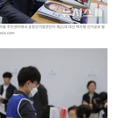
청량리동 주민센터에서 공정선거참관단이 제21대 대선 책자형 선거공보 발
sis.com