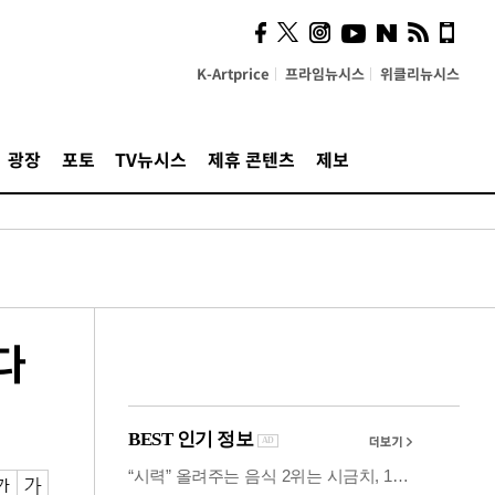
사이 해답 찾았죠"…알을
깨고 나온 '초자아'
K-Artprice
프라임뉴시스
위클리뉴시스
광장
포토
TV뉴시스
제휴 콘텐츠
제보
다