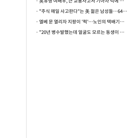
· 英유명 여배우, 큰 교통사고서 기아차 덕에 살았다
· "주식 매일 사고판다"는 美 젊은 남성들…64%가 "나는 인생의 패배자“
· 엘베 문 열리자 지팡이 '퍽'…노인의 택배기사 폭행 이유
· "20년 병수발했는데 얼굴도 모르는 동생이 유산 절반을"…배다른 형제 상속권 있을까