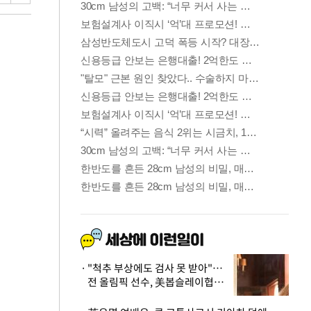
"척추 부상에도 검사 못 받아"…
전 올림픽 선수, 美봅슬레이협회
상대 소송