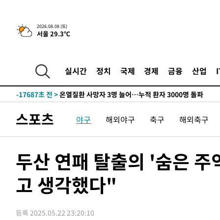
42.08%·宋 10.17%
-25957초 전 >
이강인 "아틀레티코 이적 기뻐…등번호 7번 의미보단 팀 
것"
-25892초 전 >
[속보]與 당대표 경선, 제주·인천 권리당원 투표 김민석 
2026.08.08 (토)
서울 29.3℃
-19666초 전 >
낮 최고 35도 '무더위'…동해안 시간당 30㎜ '강한 비'[
-18936초 전 >
[속보]이강인 "감독님이 원하는 마음 느꼈고, 많은 트로피
틀레티코 이적"
-18718초 전 >
수도권 40도 육박 '펄펄'…동해안 일부 지역엔 호의주의
실시간
정치
국제
경제
금융
산업
-17687초 전 >
온열질환 사망자 3명 늘어…누적 환자 3000명 돌파
-11632초 전 >
강릉에 시간당 81.4㎜ 물폭탄…도로 잠기고 담벼락 붕괴
-7739초 전 >
백운산서 80년근 천종산삼 9뿌리 발견…감정가 1.3억원
스포츠
야구
해외야구
축구
해외축구
-5449초 전 >
선재도서 해루질 나섰다 실종 60대, 닷새 만에 숨진 채 발견
-2983초 전 >
남자 농구, 나고야 아시안게임서 '홈팀' 일본과 한일전
-2359초 전 >
여수 오동도 해상서 모터보트 전복…1명 사망·1명 실종
두산 연패 탈출의 '숨은 주
23분 전 >
극한폭염 한풀 꺾이지만…'낮 최고 35도' 무더위, 열대야 계속
씨]
고 생각했다"
1시간 전 >
축구협회 "압수수색·성접대 논란 사과…쇄신의 기회로 삼겠
1시간 전 >
[속보]'압수수색·성접대 논란' 축구협회 "실망과 걱정 안겨드
4시간 전 >
'최고 37도' 폭염 지속…강원동해안 최대 150㎜ 비
등록 2025.05.22 23:20:10
6시간 전 >
[속보]뉴욕증시 상승 마감…S&P 0.6% 나스닥 1.3%↑