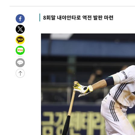
-27208초 전 >
[속보]與최고위원 제주·인천 순회경선…박선원·최민희
한민수·김용 순
-27161초 전 >
[속보]김민석, 與 전대 당원투표 누적 득표율 45.42%로 
8회말 내야안타로 역전 발판 마련
청래 44.56%
-26443초 전 >
[속보]與 대표 경선 제주·인천 당원투표…金 47.75%·
42.08%·宋 10.17%
-25977초 전 >
이강인 "아틀레티코 이적 기뻐…등번호 7번 의미보단 팀 
것"
-25912초 전 >
[속보]與 당대표 경선, 제주·인천 권리당원 투표 김민석 
-19686초 전 >
낮 최고 35도 '무더위'…동해안 시간당 30㎜ '강한 비'[
-18956초 전 >
[속보]이강인 "감독님이 원하는 마음 느꼈고, 많은 트로피
틀레티코 이적"
-18738초 전 >
수도권 40도 육박 '펄펄'…동해안 일부 지역엔 호의주의
-17707초 전 >
온열질환 사망자 3명 늘어…누적 환자 3000명 돌파
-11652초 전 >
강릉에 시간당 81.4㎜ 물폭탄…도로 잠기고 담벼락 붕괴
-7759초 전 >
백운산서 80년근 천종산삼 9뿌리 발견…감정가 1.3억원
-5469초 전 >
선재도서 해루질 나섰다 실종 60대, 닷새 만에 숨진 채 발견
-3003초 전 >
남자 농구, 나고야 아시안게임서 '홈팀' 일본과 한일전
-2379초 전 >
여수 오동도 해상서 모터보트 전복…1명 사망·1명 실종
23분 전 >
극한폭염 한풀 꺾이지만…'낮 최고 35도' 무더위, 열대야 계속
씨]
1시간 전 >
축구협회 "압수수색·성접대 논란 사과…쇄신의 기회로 삼겠