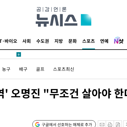
위해 뛸
승리
내일날씨]
 원해 아
보
IT·바이오
사회
수도권
지방
문화
스포츠
연예
농구
배구
골프
스포츠최신
역' 오명진 "무조건 살아야 한
[다음주 날
다"
려 죄송"
구글에서 선호하는 매체로 추가