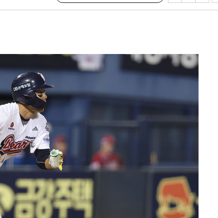
·서미화·
1위… 정
鄭
위해 뛸
승리
내일날씨]
 원해 아
보
[다음주 날
다"