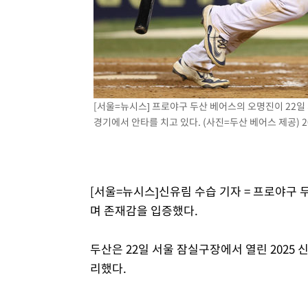
1시간 전 >
[속보]'압수수색·성접대 논란' 축구협회 "실망과 걱정 안겨드
4시간 전 >
'최고 37도' 폭염 지속…강원동해안 최대 150㎜ 비
6시간 전 >
[속보]뉴욕증시 상승 마감…S&P 0.6% 나스닥 1.3%↑
[서울=뉴시스] 프로야구 두산 베어스의 오명진이 22일 
경기에서 안타를 치고 있다. (사진=두산 베어스 제공) 202
[서울=뉴시스]신유림 수습 기자 = 프로야구 
며 존재감을 입증했다.
두산은 22일 서울 잠실구장에서 열린 2025 
리했다.