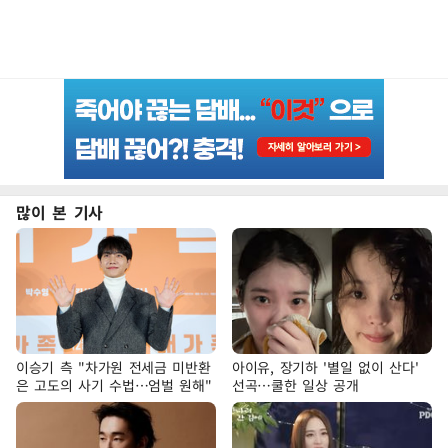
많이 본 기사
이승기 측 "차가원 전세금 미반환
아이유, 장기하 '별일 없이 산다'
은 고도의 사기 수법…엄벌 원해"
선곡…쿨한 일상 공개