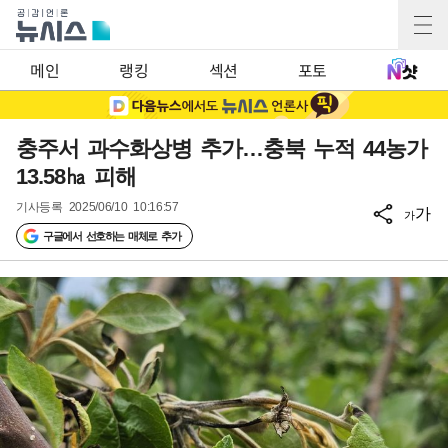
메인
랭킹
섹션
포토
충주서 과수화상병 추가…충북 누적 44농가
13.58㏊ 피해
기사등록
2025/06/10 10:16:57
가
가
구글에서 선호하는 매체로 추가