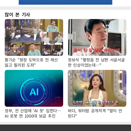
많이 본 기사
황기순 "원정 도박으로 전 재산
정보석 "황정음 전 남편 서글서글
잃고 필리핀 도피"
한 인상이었는데…"
정부, 전 산업에 'AI 옷' 입힌다…
바다, 워터밤 공개저격 "말이 안
AI 로봇 연 1000대 보급 추진
된다"