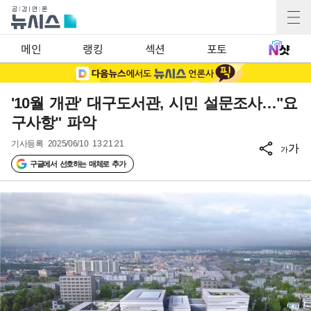
메인
랭킹
섹션
포토
'10월 개관' 대구도서관, 시민 설문조사…"요
구사항" 파악
기사등록
2025/06/10 13:21:21
가
가
구글에서 선호하는 매체로 추가