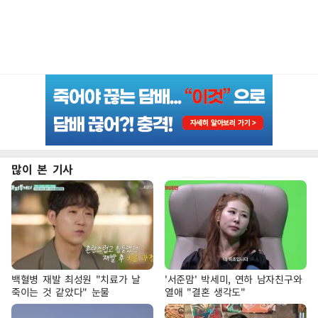
많이 본 기사
백혈병 재발 최성원 "치료가 날
'서준맘' 박세미, 연하 남자친구와
죽이는 것 같았다" 눈물
열애 "결혼 생각도"