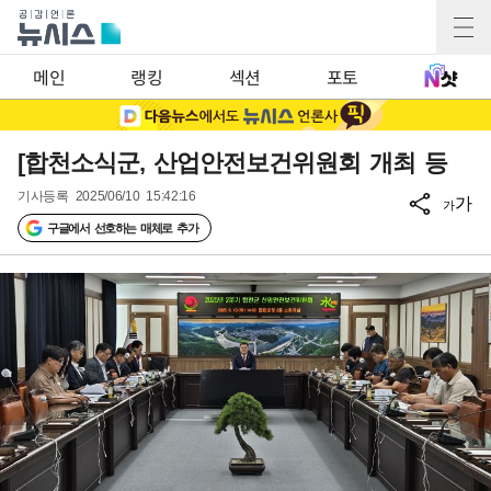
메인
랭킹
섹션
포토
[합천소식군, 산업안전보건위원회 개최 등
기사등록
2025/06/10 15:42:16
가
가
구글에서 선호하는 매체로 추가