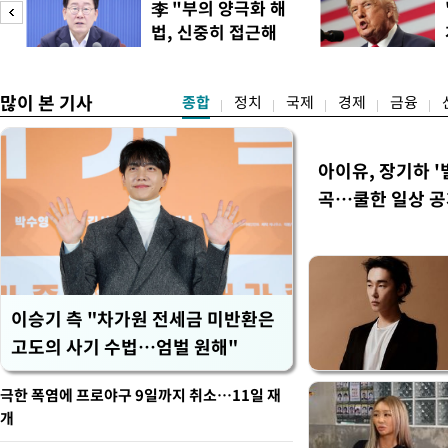
李 "부의 양극화 해
축구협회는 외국인 심판과 감
법, 신중히 접근해
수십만원에서 많게는 100만
이
야"
많이 본 기사
종합
정치
국제
경제
금융
아이유, 장기하 '
곡…쿨한 일상 
이승기 측 "차가원 전세금 미반환은
고도의 사기 수법…엄벌 원해"
극한 폭염에 프로야구 9일까지 취소…11일 재
개