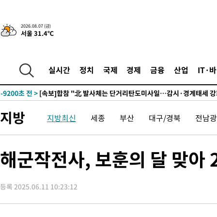
3시간 전 >
내일까지 39도 '펄펄'…기상청 "태풍 지나며 폭염 잠시 꺾인다"
-26690초 전 >
'월드컵 탈락 후폭풍' 축구협회…11시간 걸린 초유의 압수수색
2026.08.07 (금)
서울 31.4℃
합)
-26126초 전 >
[속보] 뉴욕증시, 혼조 출발…나스닥 0.3%↓, 다우 0.14%↑
-24919초 전 >
축구협회, 15년 전 심판 성 접대 파문에 "현재는 내부 지침 준수
-23604초 전 >
경찰, '홍명보는 2순위' 결론냈던 스포츠윤리센터도 압수수색
실시간
정치
국제
경제
금융
산업
IT·
-9200초 전 >
[속보]합참 "北 발사체는 단거리탄도미사일…감시·경계태세 강
-8948초 전 >
日방위성, 北이 동해로 쏜 발사체는 탄도미사일 가능성
-7378초 전 >
[속보] SKT, 에이닷 서비스 장애 발생…"원인 파악 중"
지방
지방최신
세종
부산
대구/경북
전남광
-6784초 전 >
[속보]합참 "북, 동해상으로 미상 발사체 발사"
-6180초 전 >
'낮 최고 39도' 불볕더위…한밤 열대야도 계속[내일날씨]
-6139초 전 >
[속보]7~9일 프로야구 3연전도 폭염 취소…11일 재개
해군작전사, 보훈의 달 맞아 
-5801초 전 >
"韓 외환시장 개입 관측 배경엔 美의 대한국 무역적자 있어"
-5628초 전 >
'월드컵 탈락 후폭풍' 축구협회…초유의 압수수색에 '충격·당황
등록 2025.06.11 10:23:12
-5468초 전 >
서울 낮 37.9도, 올여름 최고치 경신…영등포 순간 '40도'
-5030초 전 >
[속보]종합특검, 대검 추가 압수수색…내란 중요임무종사 혐의
-1125초 전 >
[속보]코스닥, 800p 회복…0.26% 오른 801.67 마감