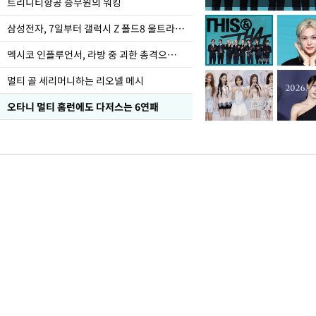
입추 하루 앞둔 전남광
트리니티항공 승무원의 워킹
폭염
삼성전자, 7일부터 갤럭시 Z 폴드8 울트라·폴드8·플립8 출시
멕시코 인플루언서, 라방 중 괴한 총격으로 사망
멀티 골 세리머니하는 리오넬 메시
오타니 멀티 홈런에도 다저스는 6연패