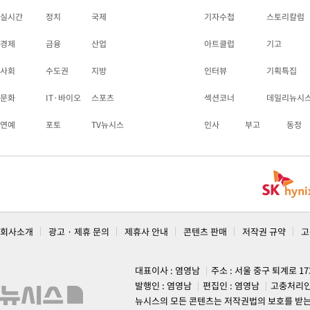
실시간
정치
국제
기자수첩
스토리칼럼
경제
금융
산업
아트클럽
기고
사회
수도권
지방
인터뷰
기획특집
문화
IT·바이오
스포츠
섹션코너
데일리뉴시
연예
포토
TV뉴시스
인사
부고
동정
회사소개
광고 · 제휴 문의
제휴사 안내
콘텐츠 판매
저작권 규약
고
대표이사 : 염영남
주소 : 서울 중구 퇴계로 1
발행인 : 염영남
편집인 : 염영남
고충처리인
뉴시스의 모든 콘텐츠는 저작권법의 보호를 받는 바, 무