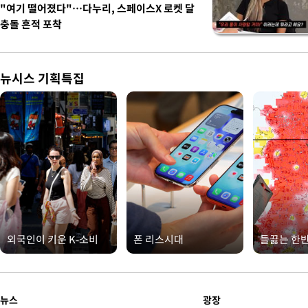
"여기 떨어졌다"…다누리, 스페이스X 로켓 달
충돌 흔적 포착
뉴시스 기획특집
외국인이 키운 K-소비
폰 리스시대
들끓는 한
뉴스
광장