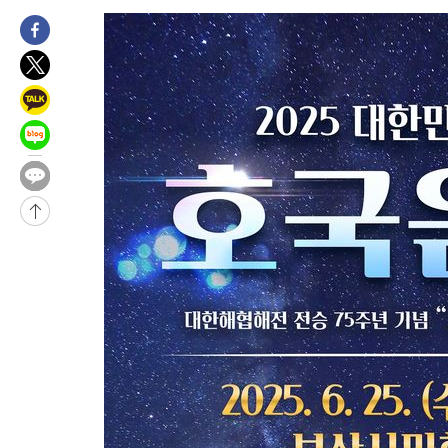
-1055초 전 >
[속보]코스피, 301.88포인트(4.58%) 내린 6296.38 마감
-920초 전 >
[속보]원·달러 환율, 0.7원 내린 1423.8원 마감
24분 전 >
"여기 떨어졌다"…다누리, 스페이스X 로켓 달 충돌 흔적 포착
1시간 전 >
손흥민, 5경기 연속골 실패…LAFC는 승부차기 끝 과달라하라 격파
3시간 전 >
내일까지 39도 '펄펄'…기상청 "태풍 지나며 폭염 잠시 꺾인다"
-26690초 전 >
'월드컵 탈락 후폭풍' 축구협회…11시간 걸린 초유의 압수수색
합)
-26126초 전 >
[속보] 뉴욕증시, 혼조 출발…나스닥 0.3%↓, 다우 0.14%↑
-24919초 전 >
축구협회, 15년 전 심판 성 접대 파문에 "현재는 내부 지침 준수
-23604초 전 >
경찰, '홍명보는 2순위' 결론냈던 스포츠윤리센터도 압수수색
-9200초 전 >
[속보]합참 "北 발사체는 단거리탄도미사일…감시·경계태세 강
-8948초 전 >
日방위성, 北이 동해로 쏜 발사체는 탄도미사일 가능성
-7378초 전 >
[속보] SKT, 에이닷 서비스 장애 발생…"원인 파악 중"
-6784초 전 >
[속보]합참 "북, 동해상으로 미상 발사체 발사"
-6180초 전 >
'낮 최고 39도' 불볕더위…한밤 열대야도 계속[내일날씨]
-6139초 전 >
[속보]7~9일 프로야구 3연전도 폭염 취소…11일 재개
-5801초 전 >
"韓 외환시장 개입 관측 배경엔 美의 대한국 무역적자 있어"