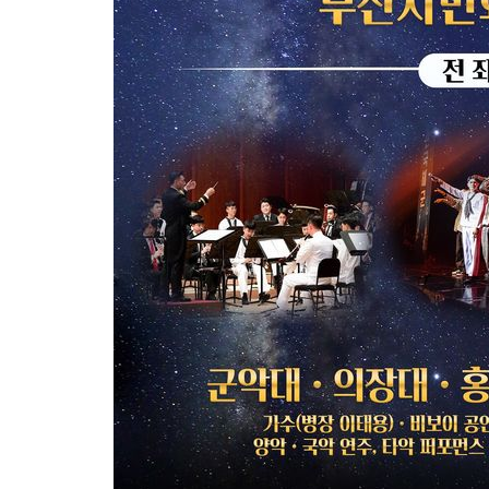
-5628초 전 >
'월드컵 탈락 후폭풍' 축구협회…초유의 압수수색에 '충격·당황
-5468초 전 >
서울 낮 37.9도, 올여름 최고치 경신…영등포 순간 '40도'
-5030초 전 >
[속보]종합특검, 대검 추가 압수수색…내란 중요임무종사 혐의
-1125초 전 >
[속보]코스닥, 800p 회복…0.26% 오른 801.67 마감
-1055초 전 >
[속보]코스피, 301.88포인트(4.58%) 내린 6296.38 마감
-920초 전 >
[속보]원·달러 환율, 0.7원 내린 1423.8원 마감
24분 전 >
"여기 떨어졌다"…다누리, 스페이스X 로켓 달 충돌 흔적 포착
1시간 전 >
손흥민, 5경기 연속골 실패…LAFC는 승부차기 끝 과달라하라 격파
3시간 전 >
내일까지 39도 '펄펄'…기상청 "태풍 지나며 폭염 잠시 꺾인다"