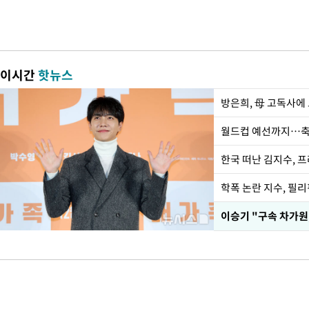
이시간
핫뉴스
방은희, 母 고독사에 
월드컵 예선까지…축
한국 떠난 김지수, 
학폭 논란 지수, 필
이승기 "구속 차가원,