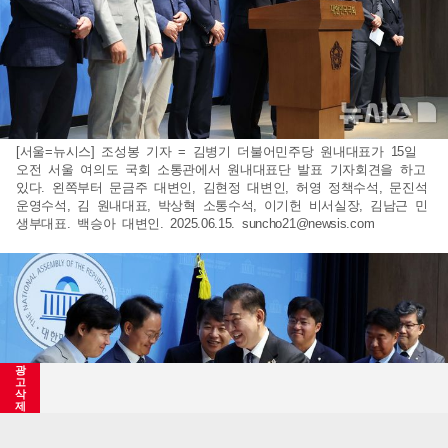
[서울=뉴시스] 조성봉 기자 = 김병기 더불어민주당 원내대표가 15일
오전 서울 여의도 국회 소통관에서 원내대표단 발표 기자회견을 하고
있다. 왼쪽부터 문금주 대변인, 김현정 대변인, 허영 정책수석, 문진석
운영수석, 김 원내대표, 박상혁 소통수석, 이기헌 비서실장, 김남근 민
생부대표. 백승아 대변인. 2025.06.15.
suncho21@newsis.com
광
고
삭
제