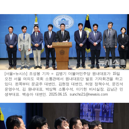
[서울=뉴시스] 조성봉 기자 = 김병기 더불어민주당 원내대표가 15일
오전 서울 여의도 국회 소통관에서 원내대표단 발표 기자회견을 하고
있다. 왼쪽부터 문금주 대변인, 김현정 대변인, 허영 정책수석, 문진석
운영수석, 김 원내대표, 박상혁 소통수석, 이기헌 비서실장, 김남근 민
생부대표. 백승아 대변인. 2025.06.15.
suncho21@newsis.com