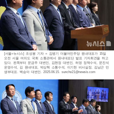
[서울=뉴시스] 조성봉 기자 = 김병기 더불어민주당 원내대표가 15일
오전 서울 여의도 국회 소통관에서 원내대표단 발표 기자회견을 하고
있다. 왼쪽부터 문금주 대변인, 김현정 대변인, 허영 정책수석, 문진석
운영수석, 김 원내대표, 박상혁 소통수석, 이기헌 비서실장, 김남근 민
생부대표. 백승아 대변인. 2025.06.15.
suncho21@newsis.com