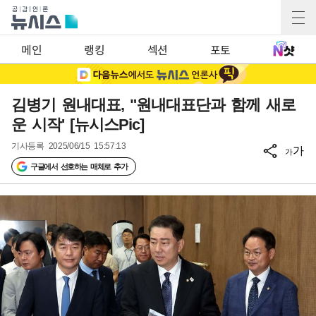
메인
랭킹
섹션
포토
김병기 원내대표, "원내대표단과 함께 새로
운 시작' [뉴시스Pic]
기사등록
2025/06/15 15:57:13
가
가
구글에서 선호하는 매체로 추가