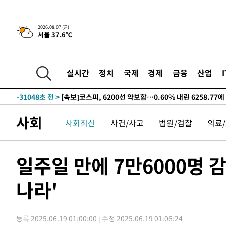
2026.08.07 (금)
서울 37.6℃
-7775초 전 >
[속보]원·달러 환율, 오전 9시 1423.8원
-32108초 전 >
여자배구 이재영·이다영 자매, 아제르바이잔 투란VC 입
-31361초 전 >
외국인 심판 성 접대 7경기 들여다보니…한국 축구 '5승 2
실시간
정치
국제
경제
금융
산업
-31095초 전 >
[속보]코스닥, 2.86포인트(0.36%) 내린 798.81마감
-31048초 전 >
[속보]코스피, 6200선 약보합…0.60% 내린 6258.77에
-31028초 전 >
[속보]원·달러 환율, 7.7원 내린 1416.1원 마감
사회
사회최신
사건/사고
법원/검찰
의료
-30917초 전 >
[속보] 노원서 40.1도 관측…서울, 2018년 이후 첫 40도
-28007초 전 >
[속보]종합특검, '계엄 수용공간 확보' 신용해 前교정본
-26880초 전 >
외신들도 주목한 韓축구 파문…"국민적 공분에 수사 재개
일주일 만에 7만6000명 
-26851초 전 >
11시간 압수수색에 성접대 파문까지…'쑥대밭' 된 축구
나라'
-25873초 전 >
[속보]규제합리화위원회 부위원장에 김태유 서울대 공대
병태 후임
-22231초 전 >
[속보]국힘 윤리위, '돌려차기 발언' 진종오·서범수 징계
-17556초 전 >
[속보] 7월 중국 수출 23.9%↑ 수입 27.5%↑…무역총
등록 2025.06.19 01:00:00
수정 2025.06.19 01:06:24
25.3%↑
-14716초 전 >
[속보]'채상병 순직 책임' 임성근, 항소심도 징역 3년