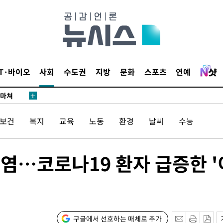
단
무'
IT·바이오
사회
수도권
지방
문화
스포츠
연예
 마쳐
/보건
복지
교육
노동
환경
날씨
수능
부장 기소
"
감염…코로나19 환자 급증한 '
협회
 교수…이
 절차 개시
액
구글에서 선호하는 매체로 추가