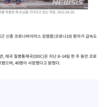
 교수…이
 착용한 채 손님을 기다리고 있는 직원. 2021.04.26.
 절차 개시
액
 최근 신종 코로나바이러스 감염증(코로나19) 환자가 급속도
 사망
CDC
 태국 질병통제국(DDC)은 지난 8~14일 한 주 동안 코로
압수수색
고됐으며, 40명이 사망했다고 밝혔다.
 등 9곳