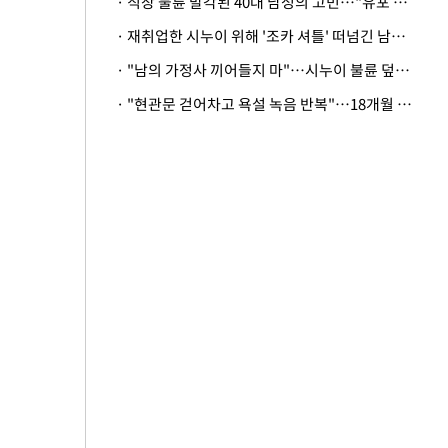
· 직장 불륜 발각된 40대 남성의 고민…"유포 동료 명예훼손·협박죄 고소 가능할까"
· 재취업한 시누이 위해 '조카 셔틀' 떠넘긴 남편…아내 "난 못한다"
· "남의 가정사 끼어들지 마"…시누이 불륜 덮으려는 남편에 억울한 아내
· "현관문 걷어차고 욕설 녹음 반복"…18개월 아기 키우는 집 뒤흔든 '앞집의 비극'