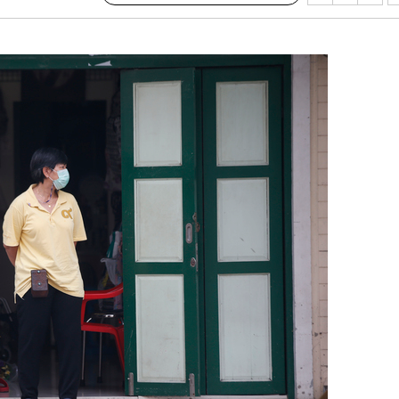
 사망
CDC
압수수색
 등 9곳
단
무'
 마쳐
부장 기소
"
협회