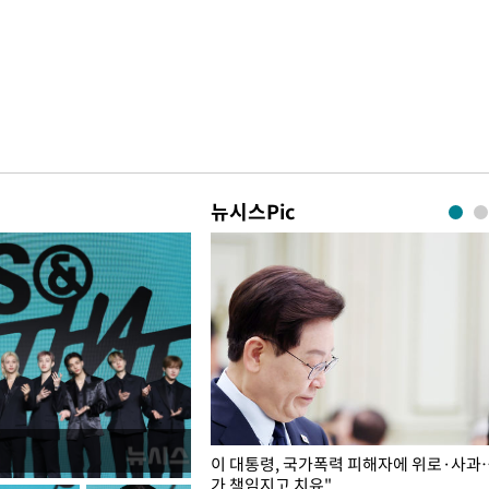
뉴시스Pic
개구리밥
이 대통령, 국가폭력 피해자에 위로·사과
가 책임지고 치유"