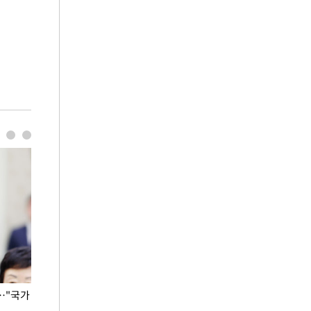
…"국가
홈플러스, 67개 점포 가오픈… 13일 정식 개장
오세훈 서울시장,
환경 점검