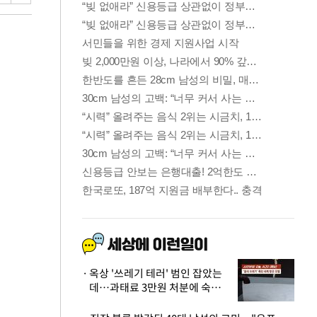
옥상 '쓰레기 테러' 범인 잡았는
데…과태료 3만원 처분에 숙박업
주 허탈