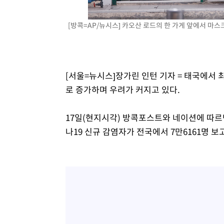
-25873초 전 >
[속보]규제합리화위원회 부위원장에 김태유 서울대 공대
병태 후임
[방콕=AP/뉴시스] 카오산 로드의 한 가게 앞에서 마스크를
-22231초 전 >
[속보]국힘 윤리위, '돌려차기 발언' 진종오·서범수 징계
-17556초 전 >
[속보] 7월 중국 수출 23.9%↑ 수입 27.5%↑…무역총
25.3%↑
-14716초 전 >
[속보]'채상병 순직 책임' 임성근, 항소심도 징역 3년
-14582초 전 >
[속보]종합특검, '관저이전 봐주기 감사' 유병호 구속기소
[서울=뉴시스]장가린 인턴 기자 = 태국에서
-11182초 전 >
민주 콩고 에볼라환자 4천명 돌파, 4053명 발생 1850명
로 증가하며 우려가 커지고 있다.
-10432초 전 >
[속보]'300억원대 사기 혐의' 차가원 대표 구속 송치
-9626초 전 >
"미 전국적 살모네라 식중독 원인은 멕시코산 할라피뇨"-- 
17일(현지시각) 방콕포스트와 네이션에 따르면,
-8139초 전 >
[속보]경찰·노동부, HL만도 평택사업장 끼임 사망 관련 
나19 신규 감염자가 전국에서 7만6161명 보
-8020초 전 >
[속보]합수본, '투표율 허위 입력' 중앙·서울·경기도 선관위
압수수색
-7775초 전 >
[속보]원·달러 환율, 오전 9시 1423.8원