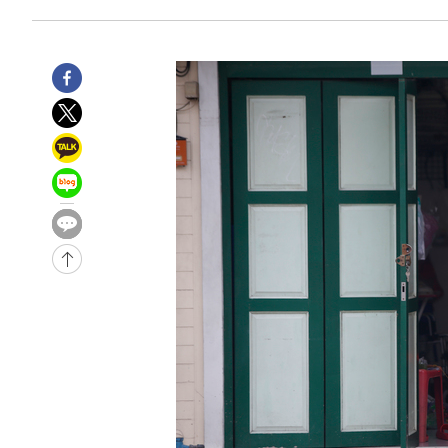
-14582초 전 >
[속보]종합특검, '관저이전 봐주기 감사' 유병호 구속기소
-11182초 전 >
민주 콩고 에볼라환자 4천명 돌파, 4053명 발생 1850명
-10432초 전 >
[속보]'300억원대 사기 혐의' 차가원 대표 구속 송치
-9626초 전 >
"미 전국적 살모네라 식중독 원인은 멕시코산 할라피뇨"-- 
-8139초 전 >
[속보]경찰·노동부, HL만도 평택사업장 끼임 사망 관련 
-8020초 전 >
[속보]합수본, '투표율 허위 입력' 중앙·서울·경기도 선관위
압수수색
-7775초 전 >
[속보]원·달러 환율, 오전 9시 1423.8원
-32108초 전 >
여자배구 이재영·이다영 자매, 아제르바이잔 투란VC 입
-31361초 전 >
외국인 심판 성 접대 7경기 들여다보니…한국 축구 '5승 2
-31095초 전 >
[속보]코스닥, 2.86포인트(0.36%) 내린 798.81마감
-31048초 전 >
[속보]코스피, 6200선 약보합…0.60% 내린 6258.77에
-31028초 전 >
[속보]원·달러 환율, 7.7원 내린 1416.1원 마감
-30917초 전 >
[속보] 노원서 40.1도 관측…서울, 2018년 이후 첫 40도
-28007초 전 >
[속보]종합특검, '계엄 수용공간 확보' 신용해 前교정본
-26880초 전 >
외신들도 주목한 韓축구 파문…"국민적 공분에 수사 재개
-26851초 전 >
11시간 압수수색에 성접대 파문까지…'쑥대밭' 된 축구