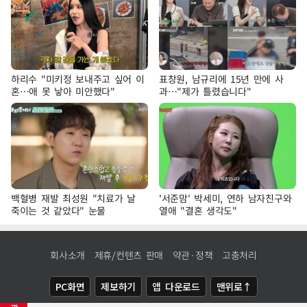
하리수 "미키정 보내주고 싶어 이
표창원, 남규리에 15년 만에 사
혼…애 못 낳아 미안했다"
과…"제가 틀렸습니다"
백혈병 재발 최성원 "치료가 날
'서준맘' 박세미, 연하 남자친구와
죽이는 것 같았다" 눈물
열애 "결혼 생각도"
회사소개
제휴/컨텐츠 판매
약관·정책
고충처리
PC화면
제보하기
앱 다운로드
맨위로↑