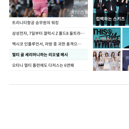
컴백하는 스키즈
입추 하루 앞둔 
트리니티항공 승무원의 워킹
폭염
삼성전자, 7일부터 갤럭시 Z 폴드8 울트라·폴드8·플립8 출시
멕시코 인플루언서, 라방 중 괴한 총격으로 사망
멀티 골 세리머니하는 리오넬 메시
오타니 멀티 홈런에도 다저스는 6연패