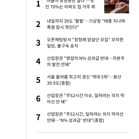
미
'아들아 요양원은 싫다'…노
1
1
…엄
인 70%는 아파도 집 거주 희
망
이 산다' 선곡…쿨한
내일까지 39도 '펄펄'…기상청 "태풍 지나며
2
2
폭염 잠시 꺾인다"
인간들이 이 꼴 만
오픈채팅방서 "정청래 암살단 모집" 모의한
3
3
격한 반응
일당, 불구속 송치
하는 프리랜서…받
산업장관 "영업익 N% 성과급 반대…자본주
4
4
의 발전 안돼"
노인 70%는 아파
서울 올여름 최고치 경신 '역대 5위'…용산
5
5
39.9도(종합)
앗겨…지금이라면 가
산업장관 "주52시간 이슈, 일하려는 의지 막
6
6
아선 안 돼"
패…LAFC는 승부차
산업장관 "주52시간, 일하려는 의지 막아선
7
7
안돼…'N% 성과급' 반대"(종합)