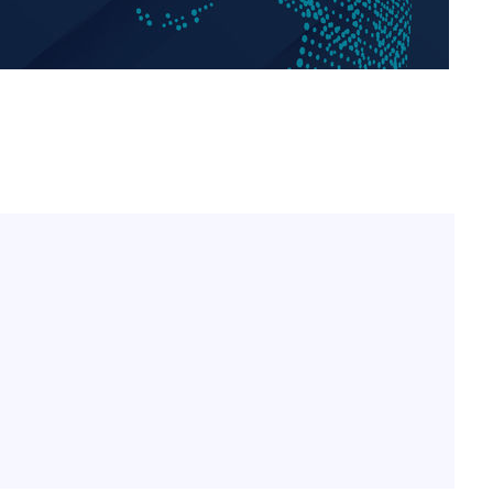
이승기 측 "차가원 전세금 
1
반환은 고도의 사기 수법
벌 원해"
"
아이유, 장기하 '별일 없
2
·당황'
일상 공개
허지웅 "우리가 지지했던 
3
혐의
들었다"…형소법 개정에 
김혜수 "우린 돈 받고 일
4
는 만큼 해내야"
'아들아 요양원은 싫다'…
5
도 집 거주 희망
 격파
다"
효린 "절친에게 남친 빼
6
만 안 있어"
손흥민, 5경기 연속골 실
7
기 끝 과달라하라 격파