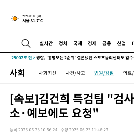
2026.08.06 (목)
서울 31.7℃
2시간 전 >
내일까지 39도 '펄펄'…기상청 "태풍 지나며 폭염 잠시 꺾인
-28088초 전 >
'월드컵 탈락 후폭풍' 축구협회…11시간 걸린 초유의 압
합)
-27524초 전 >
[속보] 뉴욕증시, 혼조 출발…나스닥 0.3%↓, 다우 0.1
실시간
정치
국제
경제
금융
산업
-26317초 전 >
축구협회, 15년 전 심판 성 접대 파문에 "현재는 내부 지
-25002초 전 >
경찰, '홍명보는 2순위' 결론냈던 스포츠윤리센터도 압
-10598초 전 >
[속보]합참 "北 발사체는 단거리탄도미사일…감시·경계
사회
사회최신
사건/사고
법원/검찰
의료
화"
-10346초 전 >
日방위성, 北이 동해로 쏜 발사체는 탄도미사일 가능성
-8776초 전 >
[속보] SKT, 에이닷 서비스 장애 발생…"원인 파악 중"
-8182초 전 >
[속보]합참 "북, 동해상으로 미상 발사체 발사"
[속보]김건희 특검팀 "검
-7578초 전 >
'낮 최고 39도' 불볕더위…한밤 열대야도 계속[내일날씨]
소·예보에도 요청"
-7537초 전 >
[속보]7~9일 프로야구 3연전도 폭염 취소…11일 재개
-7199초 전 >
"韓 외환시장 개입 관측 배경엔 美의 대한국 무역적자 있어
-7026초 전 >
'월드컵 탈락 후폭풍' 축구협회…초유의 압수수색에 '충격
등록 2025.06.23 10:56:24
수정 2025.06.23 11:46:23
-6866초 전 >
서울 낮 37.9도, 올여름 최고치 경신…영등포 순간 '40도'