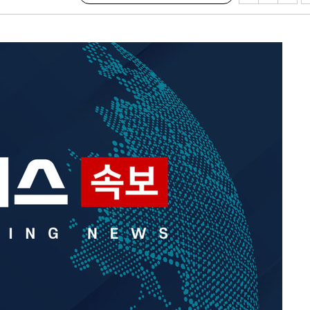
혐의
 격파
다"
수수색(종
4%↑
침 준수"
수수색
태세 강