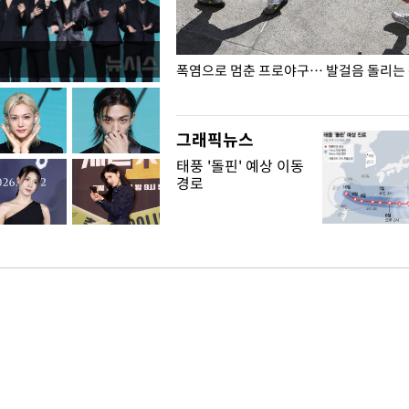
전남광주… 열화상 카메라에 담긴
폭염으로 멈춘 프로야구… 발걸음 돌리는
그래픽뉴스
태풍 '돌핀' 예상 이동
경로