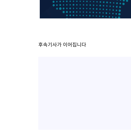
-7537초 전 >
[속보]7~9일 프로야구 3연전도 폭염 취소…11일 재개
-7199초 전 >
"韓 외환시장 개입 관측 배경엔 美의 대한국 무역적자 있어
-7026초 전 >
'월드컵 탈락 후폭풍' 축구협회…초유의 압수수색에 '충격
-6866초 전 >
서울 낮 37.9도, 올여름 최고치 경신…영등포 순간 '40도'
-6428초 전 >
[속보]종합특검, 대검 추가 압수수색…내란 중요임무종사 
후속기사가 이어집니다
-2523초 전 >
[속보]코스닥, 800p 회복…0.26% 오른 801.67 마감
-2453초 전 >
[속보]코스피, 301.88포인트(4.58%) 내린 6296.38 마감
-2318초 전 >
[속보]원·달러 환율, 0.7원 내린 1423.8원 마감
1분 전 >
"여기 떨어졌다"…다누리, 스페이스X 로켓 달 충돌 흔적 포착
50분 전 >
손흥민, 5경기 연속골 실패…LAFC는 승부차기 끝 과달라하라
2시간 전 >
내일까지 39도 '펄펄'…기상청 "태풍 지나며 폭염 잠시 꺾인