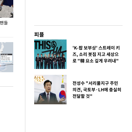
 팬들
이 대통령, '청년 대책 속도 높여야…폭염 문제도
입추 코앞인데 전
총력 대응'
피플
'K-팝 보부상' 스트레이 키
즈, 소리 봇짐 지고 세상으
로 "韓 요소 깊게 우려내"
전성수 "서리풀지구 주민
의견, 국토부·LH에 충실히
전달할 것"