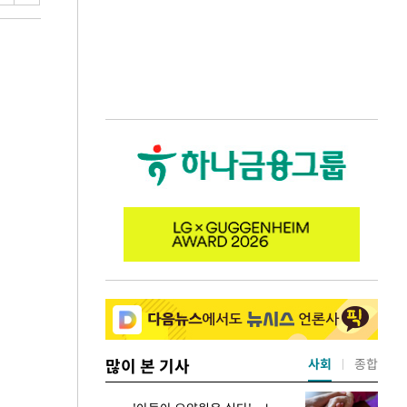
많이 본 기사
사회
종합