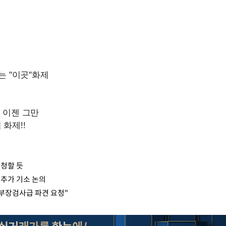
요청할 듯
 추가 기소 논의
…부장검사급 파견 요청"