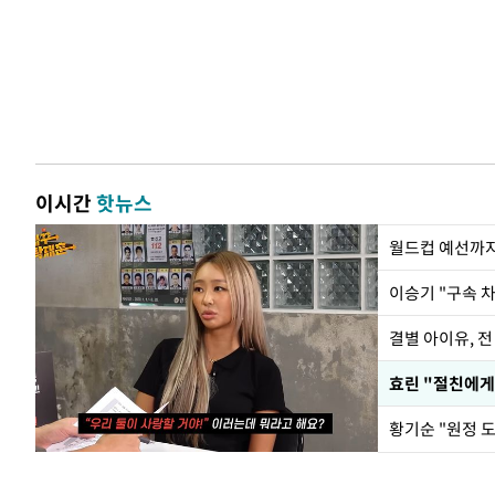
이시간
핫뉴스
월드컵 예선까지
이승기 "구속 차
결별 아이유, 전
효린 "절친에게
황기순 "원정 