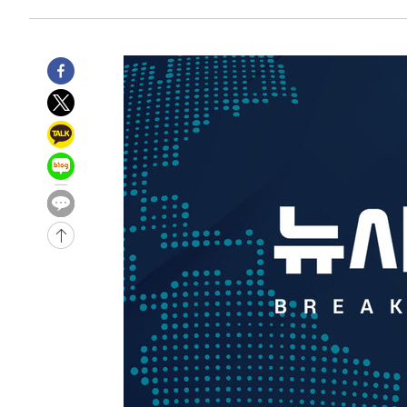
-6428초 전 >
[속보]종합특검, 대검 추가 압수수색…내란 중요임무종사 
-2523초 전 >
[속보]코스닥, 800p 회복…0.26% 오른 801.67 마감
-2453초 전 >
[속보]코스피, 301.88포인트(4.58%) 내린 6296.38 마감
-2318초 전 >
[속보]원·달러 환율, 0.7원 내린 1423.8원 마감
1분 전 >
"여기 떨어졌다"…다누리, 스페이스X 로켓 달 충돌 흔적 포착
50분 전 >
손흥민, 5경기 연속골 실패…LAFC는 승부차기 끝 과달라하라
2시간 전 >
내일까지 39도 '펄펄'…기상청 "태풍 지나며 폭염 잠시 꺾인
-28088초 전 >
'월드컵 탈락 후폭풍' 축구협회…11시간 걸린 초유의 압
합)
-27524초 전 >
[속보] 뉴욕증시, 혼조 출발…나스닥 0.3%↓, 다우 0.1
-26317초 전 >
축구협회, 15년 전 심판 성 접대 파문에 "현재는 내부 지
-25002초 전 >
경찰, '홍명보는 2순위' 결론냈던 스포츠윤리센터도 압
-10598초 전 >
[속보]합참 "北 발사체는 단거리탄도미사일…감시·경계
화"
-10346초 전 >
日방위성, 北이 동해로 쏜 발사체는 탄도미사일 가능성
-8776초 전 >
[속보] SKT, 에이닷 서비스 장애 발생…"원인 파악 중"
-8182초 전 >
[속보]합참 "북, 동해상으로 미상 발사체 발사"
-7578초 전 >
'낮 최고 39도' 불볕더위…한밤 열대야도 계속[내일날씨]