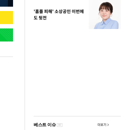
'홈플 피해' 소상공인 이번에
도 뒷전