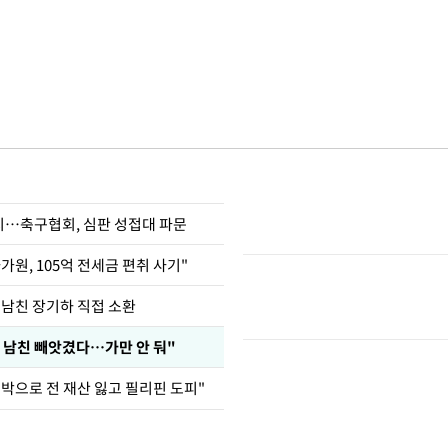
…축구협회, 심판 성접대 파문
가원, 105억 전세금 편취 사기"
 남친 장기하 직접 소환
 남친 빼앗겼다…가만 안 둬"
도박으로 전 재산 잃고 필리핀 도피"