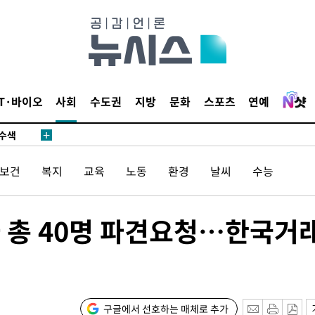
다"
수수색(종
4%↑
IT·바이오
사회
수도권
지방
문화
스포츠
연예
침 준수"
수수색
태세 강
/보건
복지
교육
노동
환경
날씨
수능
사 총 40명 파견요청…한국거
"
·당황'
구글에서 선호하는 매체로 추가