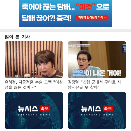
많이 본 기사
유혜정, 자궁적출 수술 고백 "여성
김정렬 "친형 군대서 구타로 사
성을 잃는 것이…"
망…유골 못 찾아"