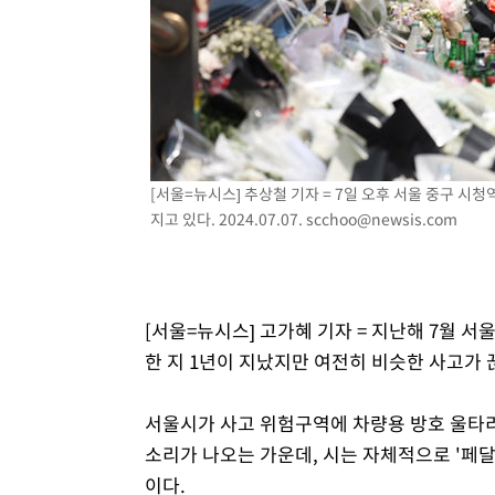
-2280초 전 >
[속보]코스닥, 800p 회복…0.26% 오른 801.67 마감
-2210초 전 >
[속보]코스피, 301.88포인트(4.58%) 내린 6296.38 마감
-2075초 전 >
[속보]원·달러 환율, 0.7원 내린 1423.8원 마감
5분 전 >
"여기 떨어졌다"…다누리, 스페이스X 로켓 달 충돌 흔적 포착
54분 전 >
손흥민, 5경기 연속골 실패…LAFC는 승부차기 끝 과달라하라
2시간 전 >
내일까지 39도 '펄펄'…기상청 "태풍 지나며 폭염 잠시 꺾인
[서울=뉴시스] 추상철 기자 = 7일 오후 서울 중구 시
지고 있다. 2024.07.07.
scchoo@newsis.com
[서울=뉴시스] 고가혜 기자 = 지난해 7월 서
한 지 1년이 지났지만 여전히 비슷한 사고가 
서울시가 사고 위험구역에 차량용 방호 울타
소리가 나오는 가운데, 시는 자체적으로 '페
이다.