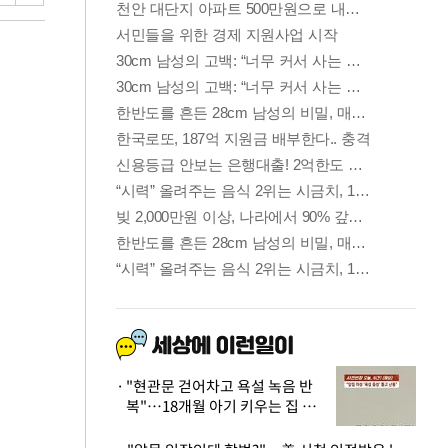
"현관문 걷어차고 욕설 녹음 반
복"…18개월 아기 키우는 집 뒤
흔든 '앞집의 비극'