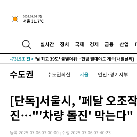
-26054초 전 >
축구협회, 15년 전 심판 성 접대 파문에 "현재는 내부 지
-24739초 전 >
경찰, '홍명보는 2순위' 결론냈던 스포츠윤리센터도 압
2026.08.06 (목)
서울 31.7℃
-10335초 전 >
[속보]합참 "北 발사체는 단거리탄도미사일…감시·경계
화"
-10083초 전 >
日방위성, 北이 동해로 쏜 발사체는 탄도미사일 가능성
-8513초 전 >
[속보] SKT, 에이닷 서비스 장애 발생…"원인 파악 중"
실시간
정치
국제
경제
금융
산업
-7919초 전 >
[속보]합참 "북, 동해상으로 미상 발사체 발사"
-7315초 전 >
'낮 최고 39도' 불볕더위…한밤 열대야도 계속[내일날씨]
-7274초 전 >
[속보]7~9일 프로야구 3연전도 폭염 취소…11일 재개
수도권
수도권최신
서울
인천·경기서부
-6936초 전 >
"韓 외환시장 개입 관측 배경엔 美의 대한국 무역적자 있어
-6763초 전 >
'월드컵 탈락 후폭풍' 축구협회…초유의 압수수색에 '충격
-6603초 전 >
서울 낮 37.9도, 올여름 최고치 경신…영등포 순간 '40도'
[단독]서울시, '페달 오조
-6165초 전 >
[속보]종합특검, 대검 추가 압수수색…내란 중요임무종사 
진…"'차량 돌진' 막는다"
-2260초 전 >
[속보]코스닥, 800p 회복…0.26% 오른 801.67 마감
-2190초 전 >
[속보]코스피, 301.88포인트(4.58%) 내린 6296.38 마감
-2055초 전 >
[속보]원·달러 환율, 0.7원 내린 1423.8원 마감
등록 2025.07.06 07:00:00
수정 2025.07.06 07:40:23
5분 전 >
"여기 떨어졌다"…다누리, 스페이스X 로켓 달 충돌 흔적 포착