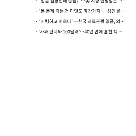
· "알몸 입장인데 합법?"…美 시청 인정받은 '누드' 레스토랑 화제
· "돈 문제 겪는 건 마멋도 마찬가지"…성인 플랫폼에 등장한 뜻밖의 스타
· "저렴하고 빠르다"…한국 의료관광 열풍, 외신도 주목
· '사과 편지와 100달러'…40년 만에 훔친 책 돌려준 美 절도범