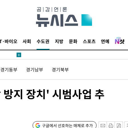
침 준수"
수수색
태세 강
IT·바이오
사회
수도권
지방
문화
스포츠
연예
경기동부
경기남부
경기북부
"
·당황'
작 방지 장치' 시범사업 추
혐의
구글에서 선호하는 매체로 추가