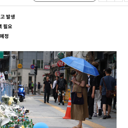
 격파
다"
사고 발생
수수색(종
책 필요
4%↑
 예정
침 준수"
수수색
태세 강
"
·당황'
혐의