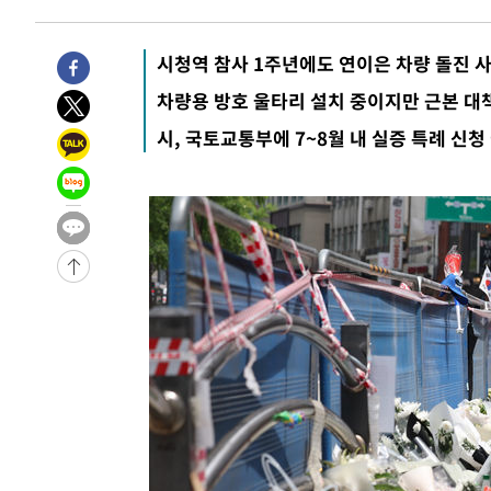
55분 전 >
손흥민, 5경기 연속골 실패…LAFC는 승부차기 끝 과달라하라
2시간 전 >
내일까지 39도 '펄펄'…기상청 "태풍 지나며 폭염 잠시 꺾인
시청역 참사 1주년에도 연이은 차량 돌진 
-27845초 전 >
'월드컵 탈락 후폭풍' 축구협회…11시간 걸린 초유의 압
차량용 방호 울타리 설치 중이지만 근본 대
합)
-27281초 전 >
[속보] 뉴욕증시, 혼조 출발…나스닥 0.3%↓, 다우 0.1
시, 국토교통부에 7~8월 내 실증 특례 신청
-26074초 전 >
축구협회, 15년 전 심판 성 접대 파문에 "현재는 내부 지
-24759초 전 >
경찰, '홍명보는 2순위' 결론냈던 스포츠윤리센터도 압
-10355초 전 >
[속보]합참 "北 발사체는 단거리탄도미사일…감시·경계
화"
-10103초 전 >
日방위성, 北이 동해로 쏜 발사체는 탄도미사일 가능성
-8533초 전 >
[속보] SKT, 에이닷 서비스 장애 발생…"원인 파악 중"
-7939초 전 >
[속보]합참 "북, 동해상으로 미상 발사체 발사"
-7335초 전 >
'낮 최고 39도' 불볕더위…한밤 열대야도 계속[내일날씨]
-7294초 전 >
[속보]7~9일 프로야구 3연전도 폭염 취소…11일 재개
-6956초 전 >
"韓 외환시장 개입 관측 배경엔 美의 대한국 무역적자 있어
-6783초 전 >
'월드컵 탈락 후폭풍' 축구협회…초유의 압수수색에 '충격
-6623초 전 >
서울 낮 37.9도, 올여름 최고치 경신…영등포 순간 '40도'
-6185초 전 >
[속보]종합특검, 대검 추가 압수수색…내란 중요임무종사 