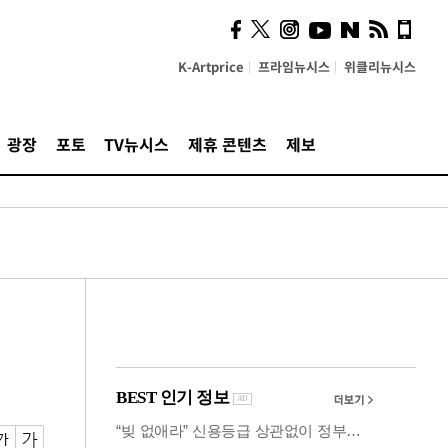
의견, 국토부·LH에 충실히
전달할 것"
K-Artprice
프라임뉴시스
위클리뉴시스
광장
포토
TV뉴시스
제휴 콘텐츠
제보