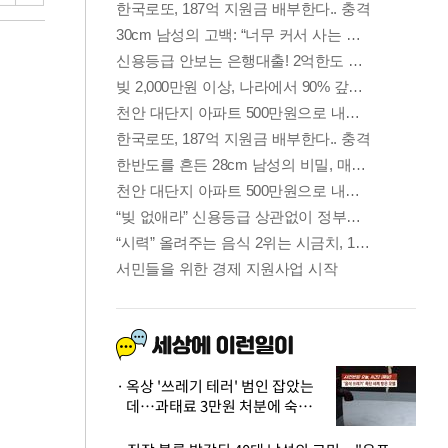
옥상 '쓰레기 테러' 범인 잡았는
데…과태료 3만원 처분에 숙박업
주 허탈