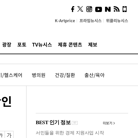
시, 스마트폰 액세서리에
NFC 더했다
K-Artprice
프라임뉴시스
위클리뉴시스
광장
포토
TV뉴시스
제휴 콘텐츠
제보
기/헬스케어
병의원
건강/질환
출산/육아
확인