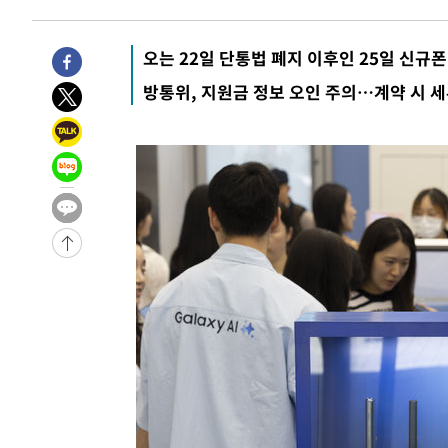
-26617초 전 >
[속보]합수본, '투표율 허위 입력' 중앙·서울·경기도 선관
압수수색
-26372초 전 >
[속보]원·달러 환율, 오전 9시 1423.8원
오는 22일 단통법 폐지 이후인 25일 신규폰
-26168초 전 >
[속보]삼성전자·SK하이닉스 동반 강보합…1%대 상승 
방통위, 지원금 정보 오인 주의…계약 시 세
-26154초 전 >
[속보]코스닥, 5.95포인트(0.74%) 상승한 807.62개장
-26122초 전 >
[속보]코스피, 6300선 재탈환…1.09% 오른 6365.07 
-23287초 전 >
시리아 다마스쿠스 교외에서 미니버스 폭발.. 14명 부상, 
태
-22585초 전 >
입추에도 극한더위…서울 낮 39도 '폭염중대경보'
-17549초 전 >
이란, 호르무즈서 "적국 목표물들"과 대치로 남부 케슘섬
례 큰 폭발음
-16264초 전 >
[속보]美, 폴리실리콘 수입 규제…파생제품 15% 관세, 1
발효
-14415초 전 >
[속보]트럼프, 美 원정출산 금지 행정명령 서명
-12115초 전 >
[속보] 뉴욕증시, 일제 하락 마감…나스닥 0.06%↓