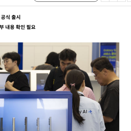
위 등 9곳
 공식 출시
출발
부 내용 확인 필요
개장
3명은 중
에서 두차
20일 후