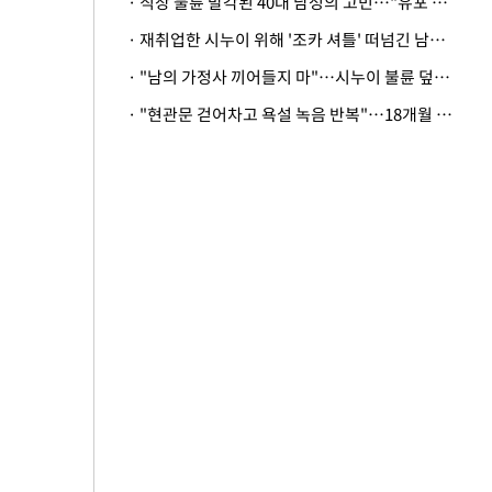
· 직장 불륜 발각된 40대 남성의 고민…"유포 동료 명예훼손·협박죄 고소 가능할까"
· 재취업한 시누이 위해 '조카 셔틀' 떠넘긴 남편…아내 "난 못한다"
· "남의 가정사 끼어들지 마"…시누이 불륜 덮으려는 남편에 억울한 아내
· "현관문 걷어차고 욕설 녹음 반복"…18개월 아기 키우는 집 뒤흔든 '앞집의 비극'