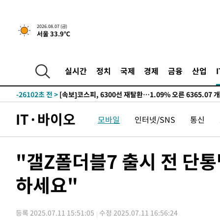
-26716초 전 >
[속보]경찰·노동부, HL만도 평택사업장 끼임 사망 관련
-26597초 전 >
[속보]합수본, '투표율 허위 입력' 중앙·서울·경기도 선관
2026.08.07 (금)
서울 33.9℃
압수수색
-26352초 전 >
[속보]원·달러 환율, 오전 9시 1423.8원
-26148초 전 >
[속보]삼성전자·SK하이닉스 동반 강보합…1%대 상승 
-26134초 전 >
[속보]코스닥, 5.95포인트(0.74%) 상승한 807.62개장
실시간
정치
국제
경제
금융
산업
-26102초 전 >
[속보]코스피, 6300선 재탈환…1.09% 오른 6365.07 
-23267초 전 >
시리아 다마스쿠스 교외에서 미니버스 폭발.. 14명 부상, 
태
-22565초 전 >
입추에도 극한더위…서울 낮 39도 '폭염중대경보'
IT·바이오
모바일
인터넷/SNS
통신
-17529초 전 >
이란, 호르무즈서 "적국 목표물들"과 대치로 남부 케슘섬
례 큰 폭발음
-16244초 전 >
[속보]美, 폴리실리콘 수입 규제…파생제품 15% 관세, 1
발효
-14395초 전 >
[속보]트럼프, 美 원정출산 금지 행정명령 서명
"갤Z폴더블7 출시 전 단
-12095초 전 >
[속보] 뉴욕증시, 일제 하락 마감…나스닥 0.06%↓
하세요"
-29779초 전 >
민주 콩고 에볼라환자 4천명 돌파, 4053명 발생 1850명
-29029초 전 >
[속보]'300억원대 사기 혐의' 차가원 대표 구속 송치
-28223초 전 >
"미 전국적 살모네라 식중독 원인은 멕시코산 할라피뇨"--
등록 2025.07.11 15:51:05
수정 2025.07.11 16:56:24
-26736초 전 >
[속보]경찰·노동부, HL만도 평택사업장 끼임 사망 관련