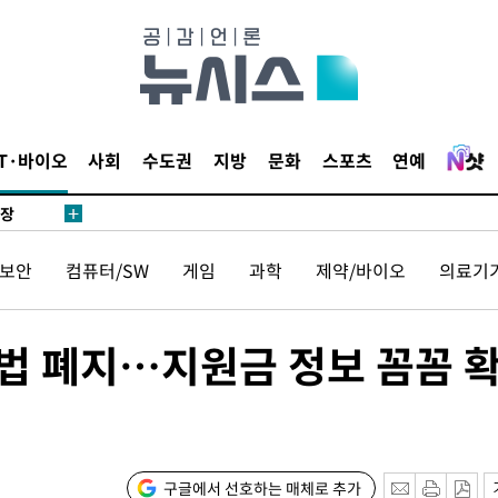
 압수수색
위 등 9곳
출발
IT·바이오
사회
수도권
지방
문화
스포츠
연예
개장
3명은 중
보안
컴퓨터/SW
게임
과학
제약/바이오
의료기
에서 두차
20일 후
통법 폐지…지원금 정보 꼼꼼 
 사망
 CDC
구글에서 선호하는 매체로 추가
 압수수색