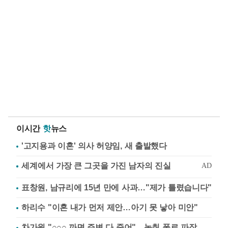
이시간
핫
뉴스
'고지용과 이혼' 의사 허양임, 새 출발했다
표창원, 남규리에 15년 만에 사과…"제가 틀렸습니다"
하리수 "이혼 내가 먼저 제안…아기 못 낳아 미안"
차가원 "○○○ 까면 주변 다 죽어"…녹취 폭로 파장