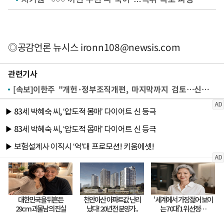
◎공감언론 뉴시스
ironn108@newsis.com
관련기사
[속보]이한주 "개헌·정부조직개편, 마지막까지 검토…신속추진 과제는 16개 추려"