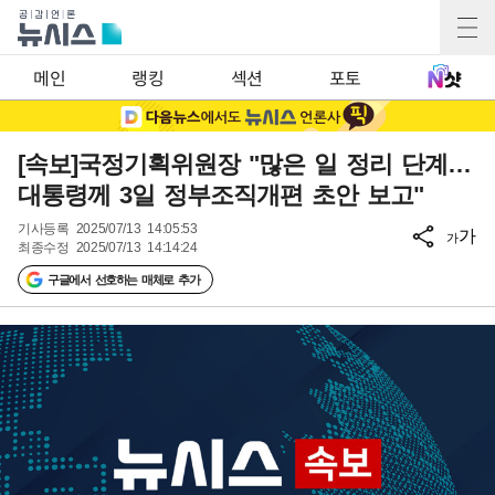
메인
랭킹
섹션
포토
[속보]국정기획위원장 "많은 일 정리 단계…
대통령께 3일 정부조직개편 초안 보고"
기사등록
2025/07/13 14:05:53
가
가
최종수정
2025/07/13 14:14:24
구글에서 선호하는 매체로 추가