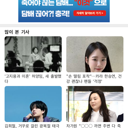
많이 본 기사
'고지용과 이혼' 허양임, 새 출발했
"손 떨림 포착"…카라 한승연, 건
다
강 괜찮나 팬들 '걱정'
김희철, 거꾸로 걸린 광복절 태극
차가원 "○○○ 까면 주변 다 죽