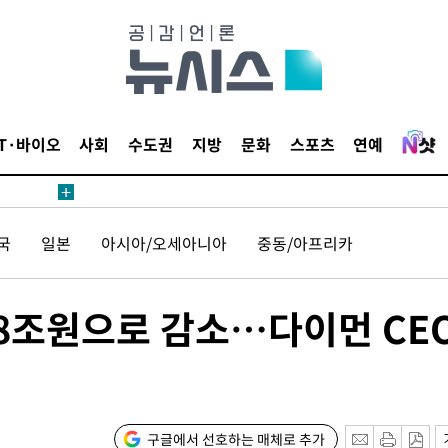
견
IT·바이오
사회
수도권
지방
문화
스포츠
연예
 계속[다음
국
일본
아시아/오세아니아
중동/아프리카
삼겠다"
안겨드려 죄
.58조원으로 감소…다이먼 CEO
견
구글에서 선호하는 매체로 추가