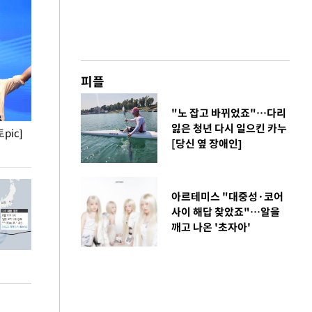
피플
"노 잡고 바뀌었죠"…다리
잃은 청년 다시 일으킨 카누
pic]
청와대 일주일
사진으로 보는 
[당신 옆 장애인]
아르테미스 "대중성·코어
사이 해답 찾았죠"…알을
깨고 나온 '초자아'