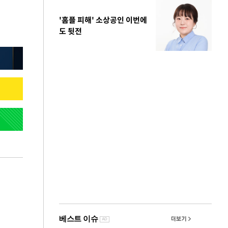
'홈플 피해' 소상공인 이번에
도 뒷전