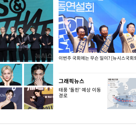
폭력 피해자에 위로·사과…"국가
이번주 국회에는 무슨 일이? [뉴시스국회토
"
그래픽뉴스
태풍 '돌핀' 예상 이동
경로