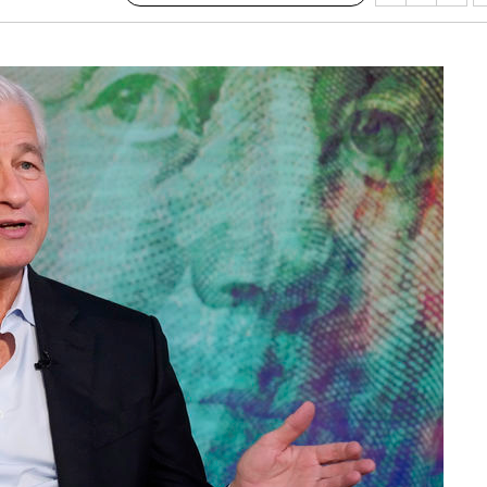
 계속[다음
삼겠다"
안겨드려 죄