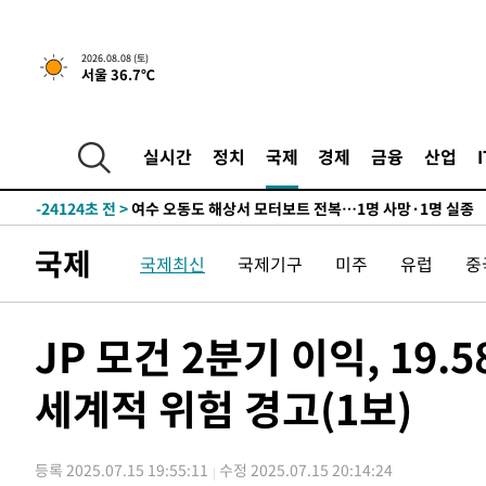
2026.08.08 (토)
서울 36.7℃
39분 전 >
[속보]뉴욕증시 상승 마감…S&P 0.6% 나스닥 1.3%↑
-29504초 전 >
백운산서 80년근 천종산삼 9뿌리 발견…감정가 1.3억원
-27214초 전 >
선재도서 해루질 나섰다 실종 60대, 닷새 만에 숨진 채 발
실시간
정치
국제
경제
금융
산업
-24748초 전 >
남자 농구, 나고야 아시안게임서 '홈팀' 일본과 한일전
-24124초 전 >
여수 오동도 해상서 모터보트 전복…1명 사망·1명 실종
-20351초 전 >
극한폭염 한풀 꺾이지만…'낮 최고 35도' 무더위, 열대야
국제
국제최신
국제기구
미주
유럽
중
주 날씨]
-17369초 전 >
축구협회 "압수수색·성접대 논란 사과…쇄신의 기회로 
-15886초 전 >
[속보]'압수수색·성접대 논란' 축구협회 "실망과 걱정 
송"
-4507초 전 >
'최고 37도' 폭염 지속…강원동해안 최대 150㎜ 비
JP 모건 2분기 이익, 19
39분 전 >
[속보]뉴욕증시 상승 마감…S&P 0.6% 나스닥 1.3%↑
세계적 위험 경고(1보)
-29504초 전 >
백운산서 80년근 천종산삼 9뿌리 발견…감정가 1.3억원
-27214초 전 >
선재도서 해루질 나섰다 실종 60대, 닷새 만에 숨진 채 발
-24748초 전 >
남자 농구, 나고야 아시안게임서 '홈팀' 일본과 한일전
등록 2025.07.15 19:55:11
수정 2025.07.15 20:14:24
-24124초 전 >
여수 오동도 해상서 모터보트 전복…1명 사망·1명 실종