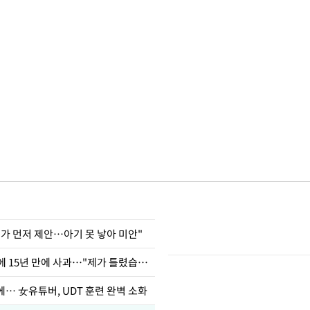
내가 먼저 제안…아기 못 낳아 미안"
표창원, 남규리에 15년 만에 사과…"제가 틀렸습니다"
… 女유튜버, UDT 훈련 완벽 소화