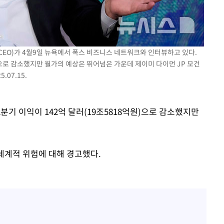
표창원, 남규리에 15년 만
1
사과…"제가 틀렸습니다"
"창 3개 띄워도 답답함 없
2
라', 일주일 써보니
(CEO)가 4월9일 뉴욕에서 폭스 비즈니스 네트워크와 인터뷰하고 있다.
원)으로 감소했지만 월가의 예상은 뛰어넘은 가운데 제이미 다이먼 JP 모건
英유명 여배우, 큰 교통사
3
살았다
07.15.
[속보]뉴욕증시 상승 마감…
4
닥 1.3%↑
 2분기 이익이 142억 달러(19조5818억원)으로 감소했지만
오세훈 "용산공원 아파트,
5
학 뒤집는 것"
 세계적 위험에 대해 경고했다.
김도영·곽빈·안현민…오
6
집은 차기 메이저리거
美, 이란 자금 옥죄기 박
7
·환전소 제재