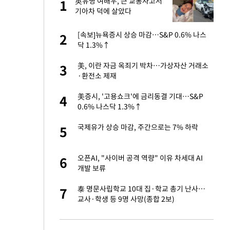
에
英유명 여배우, 큰 교통사고서
1
1
기아차 덕에 살았다
네"…'폴드8 울트
[속보]뉴욕증시 상승 마감…S&P 0.6% 나스
2
2
닥 1.3%↑
고서 기아차 덕에
美, 이란 자금 옥죄기 박차…가상자산 거래소
3
3
·환전소 제재
S&P 0.6% 나스
美증시, '고용쇼크'에 금리동결 기대…S&P
4
4
0.6% 나스닥 1.3%↑
 노무현·문재인 철
국제유가 상승 마감, 주간으로는 7% 하락
5
5
승환·니퍼트가 콕
오픈AI, "사이버 공격 역량" 이유 차세대 AI
6
6
개발 보류
차…가상자산 거래소
泰 명문사립학교 10대 집·학교 총기 난사…
7
7
교사·학생 등 9명 사망(종합 2보)