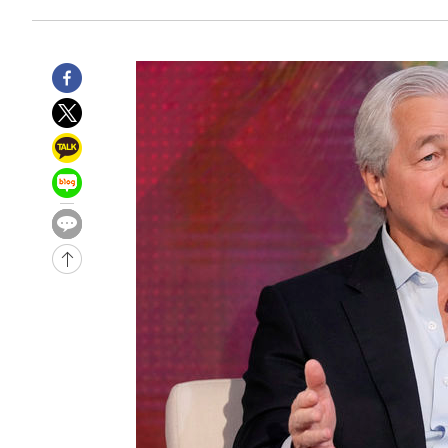
-20351초 전 >
극한폭염 한풀 꺾이지만…'낮 최고 35도' 무더위, 열대야
주 날씨]
-17369초 전 >
축구협회 "압수수색·성접대 논란 사과…쇄신의 기회로 
-15886초 전 >
[속보]'압수수색·성접대 논란' 축구협회 "실망과 걱정 
송"
-4507초 전 >
'최고 37도' 폭염 지속…강원동해안 최대 150㎜ 비
39분 전 >
[속보]뉴욕증시 상승 마감…S&P 0.6% 나스닥 1.3%↑