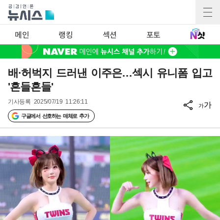
메인
랭킹
섹션
포토
배·허벅지 드러낸 이주은…섹시 유니폼 입고
'흔들흔들'
기사등록
2025/07/19 11:26:11
가
가
구글에서 선호하는 매체로 추가