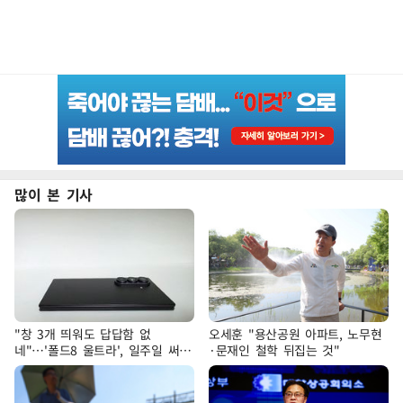
많이 본 기사
"창 3개 띄워도 답답함 없
오세훈 "용산공원 아파트, 노무현
네"…'폴드8 울트라', 일주일 써보
·문재인 철학 뒤집는 것"
니