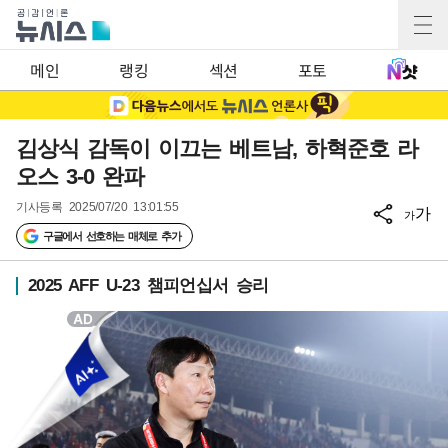
메인
랭킹
섹션
포토
김상식 감독이 이끄는 베트남, 하혁준호 라
오스 3-0 완파
기사등록
2025/07/20 13:01:55
가
가
구글에서 선호하는 매체로 추가
2025 AFF U-23 챔피언십서 승리