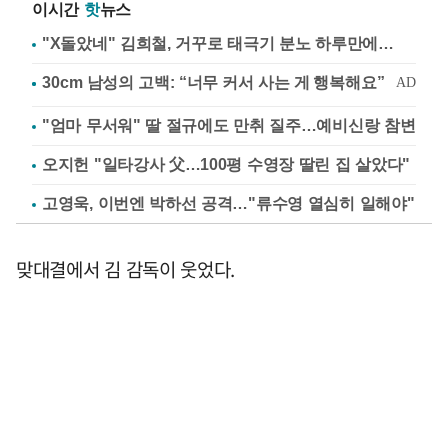
이시간
핫
뉴스
"X돌았네" 김희철, 거꾸로 태극기 분노 하루만에…
"엄마 무서워" 딸 절규에도 만취 질주…예비신랑 참변
오지헌 "일타강사 父…100평 수영장 딸린 집 살았다"
고영욱, 이번엔 박하선 공격…"류수영 열심히 일해야"
맞대결에서 김 감독이 웃었다.