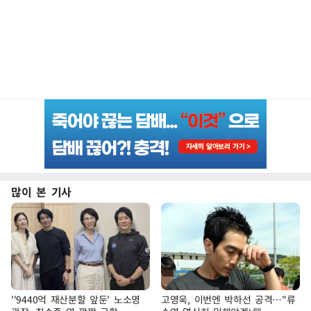
많이 본 기사
''9440억 재산분할 앞둔' 노소영
고영욱, 이번엔 박하선 공격…"류