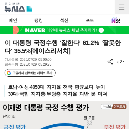
메인
랭킹
섹션
포토
이 대통령 국정수행 '잘한다' 61.2% '잘못한
다' 35.5%[에이스리서치]
기사등록
2025/07/29 05:00:00
가
가
최종수정
2025/07/29 05:29:35
구글에서 선호하는 매체로 추가
호남·여성·4050대 지지율 전국 평균보다 높아
30대·국힘 지지층·무당층 지지율 과반 못 미쳐