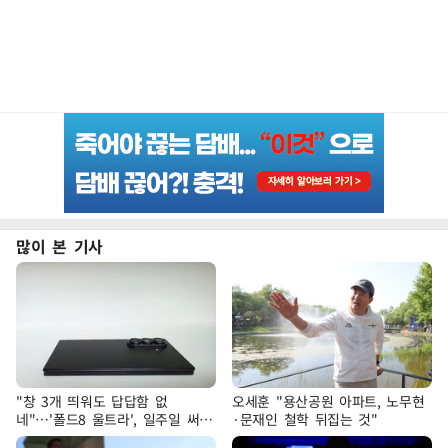
많이 본 기사
"창 3개 띄워도 답답함 없
오세훈 "용산공원 아파트, 노무현
네"…'폴드8 울트라', 일주일 써보
·문재인 철학 뒤집는 것"
니