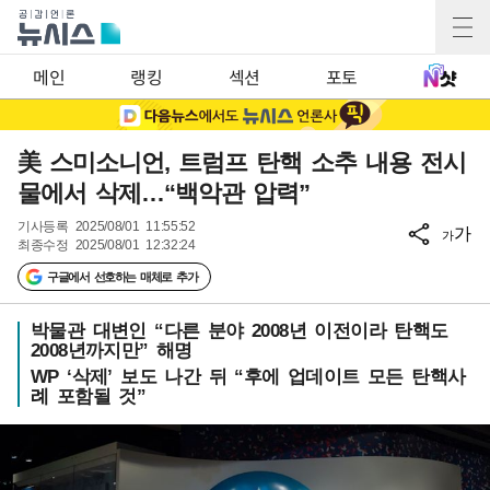
메인
랭킹
섹션
포토
美 스미소니언, 트럼프 탄핵 소추 내용 전시
물에서 삭제…“백악관 압력”
기사등록
2025/08/01 11:55:52
가
가
최종수정
2025/08/01 12:32:24
구글에서 선호하는 매체로 추가
박물관 대변인 “다른 분야 2008년 이전이라 탄핵도
2008년까지만” 해명
WP ‘삭제’ 보도 나간 뒤 “후에 업데이트 모든 탄핵사
례 포함될 것”