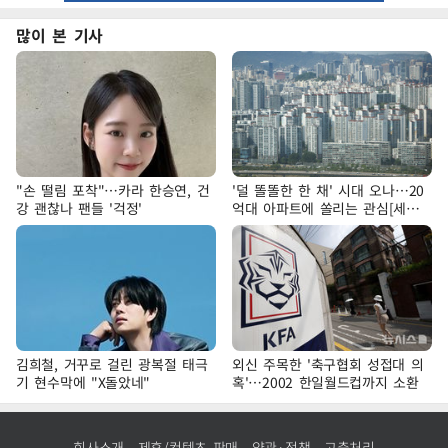
많이 본 기사
"손 떨림 포착"…카라 한승연, 건
'덜 똘똘한 한 채' 시대 오나…20
강 괜찮나 팬들 '걱정'
억대 아파트에 쏠리는 관심[세제
개편, 그 이후②]
김희철, 거꾸로 걸린 광복절 태극
외신 주목한 '축구협회 성접대 의
기 현수막에 "X돌았네"
혹'…2002 한일월드컵까지 소환
회사소개
제휴/컨텐츠 판매
약관·정책
고충처리