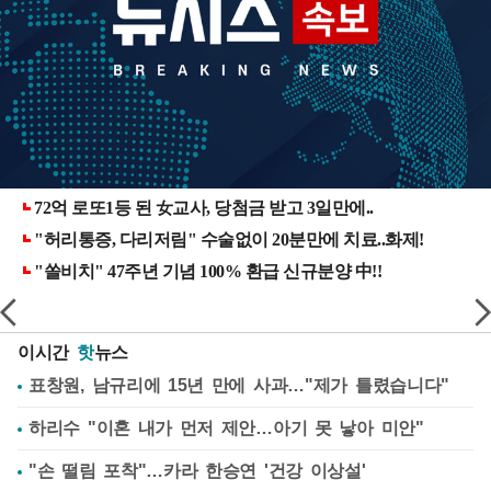
이시간
핫
뉴스
표창원, 남규리에 15년 만에 사과…"제가 틀렸습니다"
하리수 "이혼 내가 먼저 제안…아기 못 낳아 미안"
"손 떨림 포착"…카라 한승연 '건강 이상설'