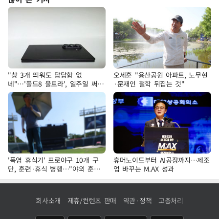
"창 3개 띄워도 답답함 없
오세훈 "용산공원 아파트, 노무현
네"…'폴드8 울트라', 일주일 써보
·문재인 철학 뒤집는 것"
니
'폭염 휴식기' 프로야구 10개 구
휴머노이드부터 AI공장까지…제조
단, 훈련·휴식 병행…"야외 훈련
업 바꾸는 M.AX 성과
해도 안전 최우선"
회사소개
제휴/컨텐츠 판매
약관·정책
고충처리