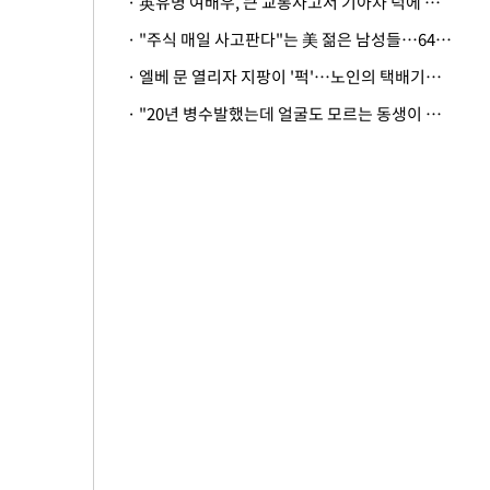
· 英유명 여배우, 큰 교통사고서 기아차 덕에 살았다
· "주식 매일 사고판다"는 美 젊은 남성들…64%가 "나는 인생의 패배자“
· 엘베 문 열리자 지팡이 '퍽'…노인의 택배기사 폭행 이유
· "20년 병수발했는데 얼굴도 모르는 동생이 유산 절반을"…배다른 형제 상속권 있을까