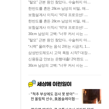
"척추 부상에도 검사 못 받아"…
전 올림픽 선수, 美봅슬레이협회
상대 소송