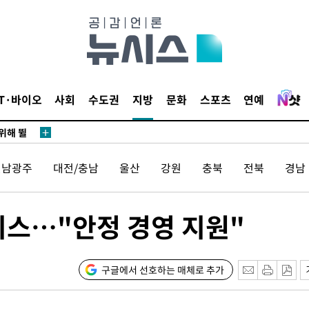
·서미화·
1위… 정
IT·바이오
사회
수도권
지방
문화
스포츠
연예
鄭
위해 뛸
승리
전남광주
대전/충남
울산
강원
충북
전북
경남
내일날씨]
 원해 아
보
서비스…"안정 경영 지원"
구글에서 선호하는 매체로 추가