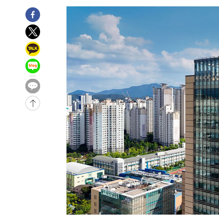
-5323초 전 >
여수 오동도 해상서 모터보트 전복…1명 사망·1명 실종
-1550초 전 >
극한폭염 한풀 꺾이지만…'낮 최고 35도' 무더위, 열대야 
주 날씨]
23분 전 >
축구협회 "압수수색·성접대 논란 사과…쇄신의 기회로 삼겠다
48분 전 >
[속보]'압수수색·성접대 논란' 축구협회 "실망과 걱정 안겨드
3시간 전 >
'최고 37도' 폭염 지속…강원동해안 최대 150㎜ 비
5시간 전 >
[속보]뉴욕증시 상승 마감…S&P 0.6% 나스닥 1.3%↑
-30152초 전 >
[속보]與최고위원 제주·인천 순회경선…박선원·최민희
한민수·김용 순
-30105초 전 >
[속보]김민석, 與 전대 당원투표 누적 득표율 45.42%로 
청래 44.56%
-29387초 전 >
[속보]與 대표 경선 제주·인천 당원투표…金 47.75%·
42.08%·宋 10.17%
-28921초 전 >
이강인 "아틀레티코 이적 기뻐…등번호 7번 의미보단 팀 
것"
-28856초 전 >
[속보]與 당대표 경선, 제주·인천 권리당원 투표 김민석 
-22630초 전 >
낮 최고 35도 '무더위'…동해안 시간당 30㎜ '강한 비'[
-21900초 전 >
[속보]이강인 "감독님이 원하는 마음 느꼈고, 많은 트로피
틀레티코 이적"
-21682초 전 >
수도권 40도 육박 '펄펄'…동해안 일부 지역엔 호의주의
-20651초 전 >
온열질환 사망자 3명 늘어…누적 환자 3000명 돌파
-14596초 전 >
강릉에 시간당 81.4㎜ 물폭탄…도로 잠기고 담벼락 붕괴