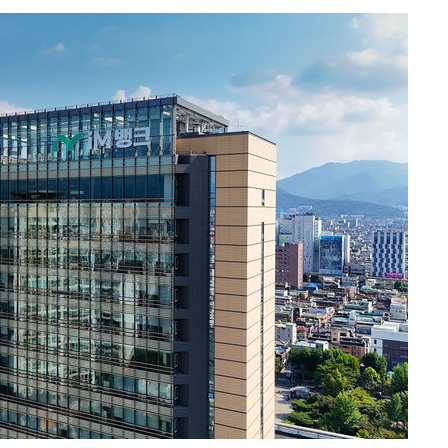
계속[다음
"
려 죄송"
·서미화·
1위… 정
鄭
위해 뛸
승리
내일날씨]
 원해 아
보