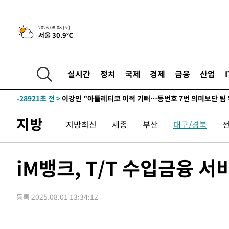
2026.08.08 (토)
서울 30.9℃
5시간 전 >
[속보]뉴욕증시 상승 마감…S&P 0.6% 나스닥 1.3%↑
-30152초 전 >
[속보]與최고위원 제주·인천 순회경선…박선원·최민희
한민수·김용 순
-30105초 전 >
[속보]김민석, 與 전대 당원투표 누적 득표율 45.42%로 
실시간
정치
국제
경제
금융
산업
청래 44.56%
-29387초 전 >
[속보]與 대표 경선 제주·인천 당원투표…金 47.75%·
42.08%·宋 10.17%
-28921초 전 >
이강인 "아틀레티코 이적 기뻐…등번호 7번 의미보단 팀 
것"
-28856초 전 >
[속보]與 당대표 경선, 제주·인천 권리당원 투표 김민석 
지방
지방최신
세종
부산
대구/경북
-22630초 전 >
낮 최고 35도 '무더위'…동해안 시간당 30㎜ '강한 비'[
-21900초 전 >
[속보]이강인 "감독님이 원하는 마음 느꼈고, 많은 트로피
틀레티코 이적"
-21682초 전 >
수도권 40도 육박 '펄펄'…동해안 일부 지역엔 호의주의
iM뱅크, T/T 수입금융 
-20651초 전 >
온열질환 사망자 3명 늘어…누적 환자 3000명 돌파
-14596초 전 >
강릉에 시간당 81.4㎜ 물폭탄…도로 잠기고 담벼락 붕괴
등록 2025.08.01 13:34:12
-10703초 전 >
백운산서 80년근 천종산삼 9뿌리 발견…감정가 1.3억원
-8413초 전 >
선재도서 해루질 나섰다 실종 60대, 닷새 만에 숨진 채 발견
-5947초 전 >
남자 농구, 나고야 아시안게임서 '홈팀' 일본과 한일전