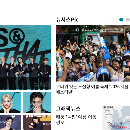
뉴시스Pic
무더위 잊는 도심형 여름 축제 '2026 서울
페스티벌'
그래픽뉴스
태풍 '돌핀' 예상 이동
경로