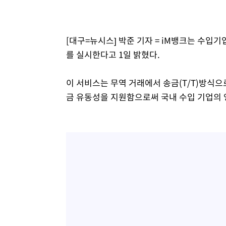
-10703초 전 >
백운산서 80년근 천종산삼 9뿌리 발견…감정가 1.3억원
-8413초 전 >
선재도서 해루질 나섰다 실종 60대, 닷새 만에 숨진 채 발견
[대구=뉴시스] 박준 기자 = iM뱅크는 수입
-5947초 전 >
남자 농구, 나고야 아시안게임서 '홈팀' 일본과 한일전
를 실시한다고 1일 밝혔다.
-5323초 전 >
여수 오동도 해상서 모터보트 전복…1명 사망·1명 실종
-1550초 전 >
극한폭염 한풀 꺾이지만…'낮 최고 35도' 무더위, 열대야 
주 날씨]
이 서비스는 무역 거래에서 송금(T/T)방식
23분 전 >
축구협회 "압수수색·성접대 논란 사과…쇄신의 기회로 삼겠다
금 유동성을 지원함으로써 국내 수입 기업의 
48분 전 >
[속보]'압수수색·성접대 논란' 축구협회 "실망과 걱정 안겨드
3시간 전 >
'최고 37도' 폭염 지속…강원동해안 최대 150㎜ 비
5시간 전 >
[속보]뉴욕증시 상승 마감…S&P 0.6% 나스닥 1.3%↑