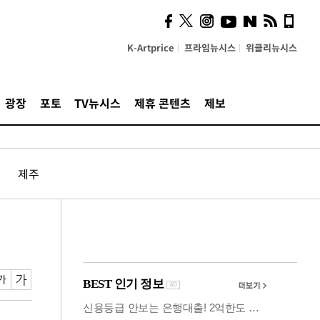
사이 해답 찾았죠"…알을
깨고 나온 '초자아'
K-Artprice
프라임뉴시스
위클리뉴시스
광장
포토
TV뉴시스
제휴 콘텐츠
제보
제주