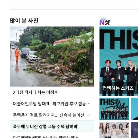
많이 본 사진
컴백하는 스키즈
청와대 일주일
2타점 적시타 치는 이정후
더불어민주당 당대표·최고위원 후보 합동연설회
주택용지 검토 알려지자... 신속히 늘어선 '근조화환'
폭우에 무너진 강릉 교동 주택 담벼락
안드레예바에게 서브하는 페르난데스