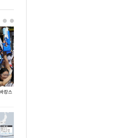
 바캉스
용산어린이정원 앞 즐비한 근조화환, 왜?
이번주 국회에는 