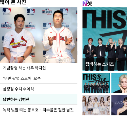
많이 본 사진
컴백하는 스키즈
이 대통령, 국가폭력 
기념촬영 하는 배우 박지현
가 책임지고 치유"
'무민 팝업 스토어' 오픈
삼정검 수치 수여식
답변하는 김병현
녹색 빛깔 띄는 동복호…저수율은 절반 남짓