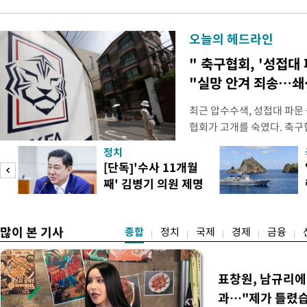
오늘의 헤드라인
" 축구협회, '성접대 
"실망 안겨 죄송…
최근 압수수색, 성접대 파문
협회가 고개를 숙였다. 축구협
관계자 여러분께 드리는 글
정치
다. 축구협회는 최근 2026 
[단독]'수사 11개월
컵 조별리그 탈락과 관련해
째' 김병기 의원 제명
회에서 질타를 받은 데 이어,
청원글
많이 본 기사
종합
정치
국제
경제
금융
표창원, 남규리에 
과…"제가 틀렸