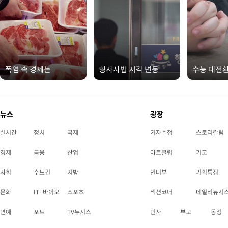
폭염 속 경제는
형사사법 지각 변동
수능 대전
뉴스
광장
실시간
정치
국제
기자수첩
스토리칼럼
경제
금융
산업
아트클럽
기고
사회
수도권
지방
인터뷰
기획특집
문화
IT·바이오
스포츠
섹션코너
데일리뉴시
연예
포토
TV뉴시스
인사
부고
동정