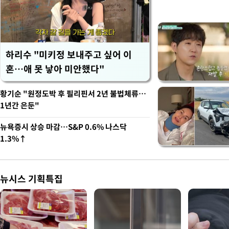
하리수 "미키정 보내주고 싶어 이
혼…애 못 낳아 미안했다"
황기순 "원정도박 후 필리핀서 2년 불법체류…
1년간 은둔"
뉴욕증시 상승 마감…S&P 0.6% 나스닥
1.3%↑
뉴시스 기획특집