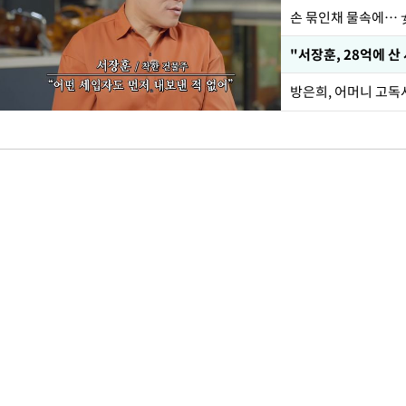
손 묶인채 물속에… 女
"서장훈, 28억에 산
방은희, 어머니 고독사