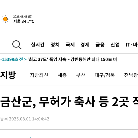
2026.08.08 (토)
서울 34.7℃
-8525초 전 >
[속보]뉴욕증시 상승 마감…S&P 0.6% 나스닥 1.3%↑
-31243초 전 >
극한폭염 한풀 꺾이지만…'낮 최고 35도' 무더위, 열대야 계속
주 날씨]
-28261초 전 >
축구협회 "압수수색·성접대 논란 사과…쇄신의 기회로 삼겠다
실시간
정치
국제
경제
금융
산업
IT·
-26778초 전 >
[속보]'압수수색·성접대 논란' 축구협회 "실망과 걱정 안겨드려
송"
-15399초 전 >
'최고 37도' 폭염 지속…강원동해안 최대 150㎜ 비
-8525초 전 >
[속보]뉴욕증시 상승 마감…S&P 0.6% 나스닥 1.3%↑
지방
지방최신
세종
부산
대구/경북
전남광
-31243초 전 >
극한폭염 한풀 꺾이지만…'낮 최고 35도' 무더위, 열대야 계속
주 날씨]
-28261초 전 >
축구협회 "압수수색·성접대 논란 사과…쇄신의 기회로 삼겠다
-26778초 전 >
[속보]'압수수색·성접대 논란' 축구협회 "실망과 걱정 안겨드려
금산군, 무허가 축사 등 2곳 
송"
-15399초 전 >
'최고 37도' 폭염 지속…강원동해안 최대 150㎜ 비
-8525초 전 >
[속보]뉴욕증시 상승 마감…S&P 0.6% 나스닥 1.3%↑
등록 2025.08.01 14:04:42