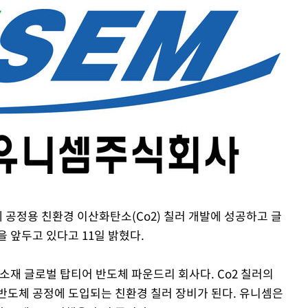
 사망
 CDC
 압수수색
위 등 9곳
출발
체 공정용 친환경 이산화탄소(Co2) 칠러 개발에 성공하고 글
 앞두고 있다고 11일 밝혔다.
개장
3명은 중
소재 글로벌 탑티어 반도체 파운드리 회사다. Co2 칠러의
반도체 공정에 도입되는 친환경 칠러 장비가 된다. 유니셈은
에서 두차