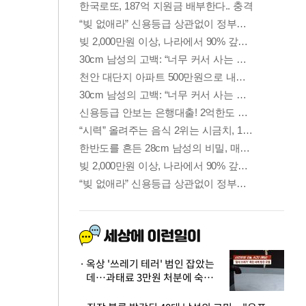
옥상 '쓰레기 테러' 범인 잡았는
데…과태료 3만원 처분에 숙박업
주 허탈