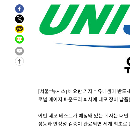
발효
-12743초 전 >
[속보]트럼프, 美 원정출산 금지 행정명령 서명
-10443초 전 >
[속보] 뉴욕증시, 일제 하락 마감…나스닥 0.06%↓
-31641초 전 >
[속보]'채상병 순직 책임' 임성근, 항소심도 징역 3년
-31507초 전 >
[속보]종합특검, '관저이전 봐주기 감사' 유병호 구속기소
-28107초 전 >
민주 콩고 에볼라환자 4천명 돌파, 4053명 발생 1850명
-27357초 전 >
[속보]'300억원대 사기 혐의' 차가원 대표 구속 송치
-26551초 전 >
"미 전국적 살모네라 식중독 원인은 멕시코산 할라피뇨"--
-25064초 전 >
[속보]경찰·노동부, HL만도 평택사업장 끼임 사망 관련
-24945초 전 >
[속보]합수본, '투표율 허위 입력' 중앙·서울·경기도 선관
압수수색
-24700초 전 >
[속보]원·달러 환율, 오전 9시 1423.8원
-24496초 전 >
[속보]삼성전자·SK하이닉스 동반 강보합…1%대 상승 
[서울=뉴시스] 배요한 기자 = 유니셈이 반도
-24482초 전 >
[속보]코스닥, 5.95포인트(0.74%) 상승한 807.62개장
로벌 메이저 파운드리 회사에 데모 장비 납품을
-24450초 전 >
[속보]코스피, 6300선 재탈환…1.09% 오른 6365.07 
-21615초 전 >
시리아 다마스쿠스 교외에서 미니버스 폭발.. 14명 부상, 
이번 데모 테스트가 예정돼 있는 회사는 대만 
태
-20913초 전 >
입추에도 극한더위…서울 낮 39도 '폭염중대경보'
성능과 안정성 검증이 완료되면 세계 최초로 
-15877초 전 >
이란, 호르무즈서 "적국 목표물들"과 대치로 남부 케슘섬