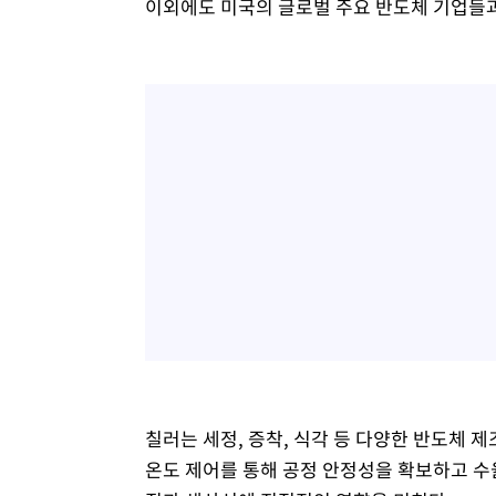
이외에도 미국의 글로벌 주요 반도체 기업들과
례 큰 폭발음
-14592초 전 >
[속보]美, 폴리실리콘 수입 규제…파생제품 15% 관세, 1
발효
-12743초 전 >
[속보]트럼프, 美 원정출산 금지 행정명령 서명
-10443초 전 >
[속보] 뉴욕증시, 일제 하락 마감…나스닥 0.06%↓
칠러는 세정, 증착, 식각 등 다양한 반도체 
온도 제어를 통해 공정 안정성을 확보하고 수