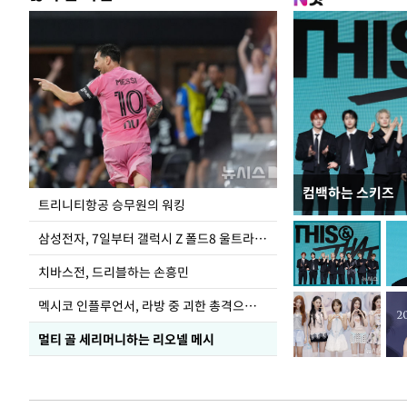
컴백하는 스키즈
입추 코앞인데 전
트리니티항공 승무원의 워킹
삼성전자, 7일부터 갤럭시 Z 폴드8 울트라·폴드8·플립8 출시
치바스전, 드리블하는 손흥민
멕시코 인플루언서, 라방 중 괴한 총격으로 사망
멀티 골 세리머니하는 리오넬 메시