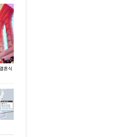
 결혼식
폭염으로 멈춘 프로야구… 발걸음 돌리는 팬들
이 대통령, '청
총력 대응'