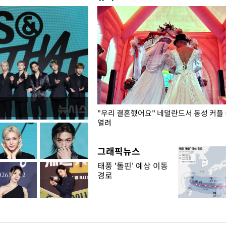
국엔 찜통 더위
"우리 결혼했어요" 네덜란드서 동성 커플
열려
그래픽뉴스
태풍 '돌핀' 예상 이동
경로