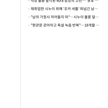
· 직장 불륜 발각된 40대 남성의 고민…"유포 동료 명예훼손·협박죄 고소 가능할까"
· 재취업한 시누이 위해 '조카 셔틀' 떠넘긴 남편…아내 "난 못한다"
· "남의 가정사 끼어들지 마"…시누이 불륜 덮으려는 남편에 억울한 아내
· "현관문 걷어차고 욕설 녹음 반복"…18개월 아기 키우는 집 뒤흔든 '앞집의 비극'