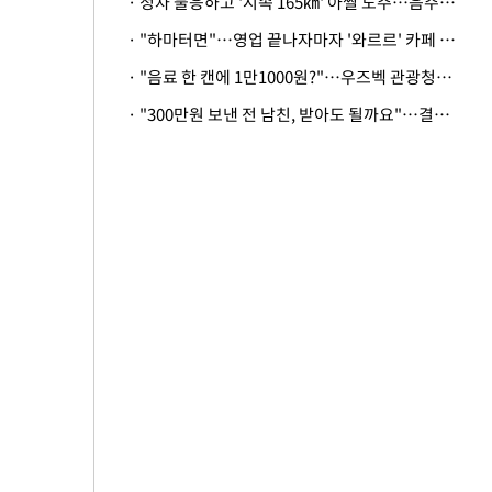
· 정차 불응하고 '시속 165㎞' 아찔 도주…음주운전자 체포
· "하마터면"…영업 끝나자마자 '와르르' 카페 테라스 덮친 대리석 외벽
· "음료 한 캔에 1만1000원?"…우즈벡 관광청까지 나섰다, 유튜버 폭로 후폭풍
· "300만원 보낸 전 남친, 받아도 될까요"…결혼 앞둔 예비신부의 뜻밖 고충