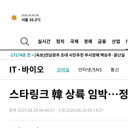
-23527초 전 >
트럼프, 한국계 진보 주지사 후보 맹공…"공산주의가 최대
-23505초 전 >
"美간섭에 합의 지연"…트럼프, '이란 호르무즈 통제권'
2026.08.06 (목)
서울 36.0℃
-20025초 전 >
[속보]산업장관 "李정부, 원전 반대 안해…안정 전력 위
-18722초 전 >
[속보]경찰, '홍명보 선임 논란' 대한축구협회·축구회관 
색
-18109초 전 >
[속보]산업장관 "美무역법 제301조 과잉생산 결과 발표 8
실시간
정치
국제
경제
금융
산업
상
-17902초 전 >
[속보]코스피 매도사이드카 발동…4%대 급락
-17174초 전 >
[속보]전남광주 초대 시민추천 부시장에 백승주·윤난실
-14735초 전 >
서울 열대야 15일째 지속…비공식 '초열대야' 30도 넘어
IT·바이오
모바일
인터넷/SNS
통신
-13302초 전 >
[속보]코스닥, 2.15포인트(0.27%) 내린 797.44 출발
-13285초 전 >
[속보]코스피, 119.51포인트(1.81%) 내린 6478.75 개
-9732초 전 >
6월 경상수지 497.3억 달러…두 달 연속 사상 최대
스타링크 韓 상륙 임박…정
-9683초 전 >
서울 낮 39도 '폭염중대경보'…40도 관측 가능성도
-7045초 전 >
미 워싱턴주 스포캔 시의 통제불능 3개 산불, 방화선 일부 
등록 2025.08.26 08:40:07
수정 2025.08.26 09:14:27
13분 전 >
[속보] 호르무즈 해협 이란-오만 협상 기대속 뉴욕증시 혼조 마
0.49%↑
40분 전 >
[속보] 이란 대통령 "지금 최고지도자와 소통하기가 매우 어려워
년 인터뷰
4시간 전 >
[속보] "이란-오만, 호르무즈 해협 통행 항로 합의" 이란 외