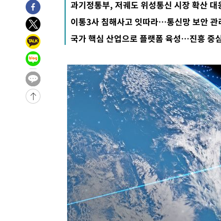
과기정통부, 저궤도 위성통신 시장 확산 대
-31309초 전 >
손흥민, 5경기 연속골 실패…LAFC는 승부차기 끝 과달
이통3사 침해사고 잇따라…통신망 보안 관
-23910초 전 >
내일까지 39도 '펄펄'…기상청 "태풍 지나며 폭염 잠시 
국가 핵심 산업으로 플랫폼 육성…진흥 중
-23547초 전 >
트럼프, 한국계 진보 주지사 후보 맹공…"공산주의가 최대
-23525초 전 >
"美간섭에 합의 지연"…트럼프, '이란 호르무즈 통제권'
-20045초 전 >
[속보]산업장관 "李정부, 원전 반대 안해…안정 전력 위
-18742초 전 >
[속보]경찰, '홍명보 선임 논란' 대한축구협회·축구회관 
색
-18129초 전 >
[속보]산업장관 "美무역법 제301조 과잉생산 결과 발표 8
상
-17922초 전 >
[속보]코스피 매도사이드카 발동…4%대 급락
-17194초 전 >
[속보]전남광주 초대 시민추천 부시장에 백승주·윤난실
-14755초 전 >
서울 열대야 15일째 지속…비공식 '초열대야' 30도 넘어
-13322초 전 >
[속보]코스닥, 2.15포인트(0.27%) 내린 797.44 출발
-13305초 전 >
[속보]코스피, 119.51포인트(1.81%) 내린 6478.75 개
-9752초 전 >
6월 경상수지 497.3억 달러…두 달 연속 사상 최대
-9703초 전 >
서울 낮 39도 '폭염중대경보'…40도 관측 가능성도
-7065초 전 >
미 워싱턴주 스포캔 시의 통제불능 3개 산불, 방화선 일부 
12분 전 >
[속보] 호르무즈 해협 이란-오만 협상 기대속 뉴욕증시 혼조 마