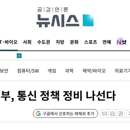
 위협"
 수용할까
해 불가피"
등 압수수
월 중 예
IT·바이오
사회
수도권
지방
문화
스포츠
연예
보안
컴퓨터/SW
게임
과학
제약/바이오
의료기
장
부, 통신 정책 정비 나선다
구축
감 다우
구글에서 선호하는 매체로 추가
" 취임 3
무부 대변인