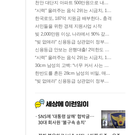
SNS에 '대통령 살해' 협박글…
30대 회사원 '불구속 송치'