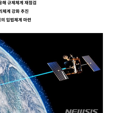
응해 규제체계 재점검
라하라 격파
리체계 강화 추진
꺾인다"
심의 입법체계 마련
 위협"
 수용할까
해 불가피"
등 압수수
월 중 예
장
구축
감 다우