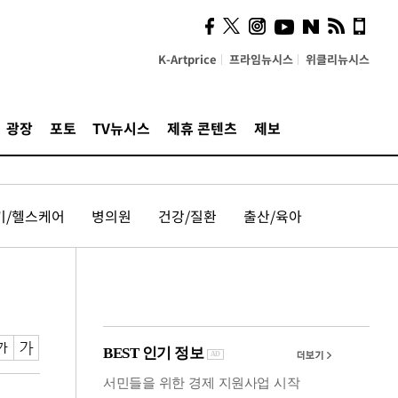
계…'고급 가요'의 주체적
영토
K-Artprice
프라임뉴시스
위클리뉴시스
광장
포토
TV뉴시스
제휴 콘텐츠
제보
기/헬스케어
병의원
건강/질환
출산/육아