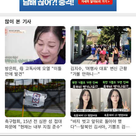
많이 본 기사
방은희, 母 고독사에 오열 "이틀
김지수, '여행사 대표' 변신 근황
만에 발견"
"가볼 만하니…"
축구협회, 15년 전 심판 성 접대
"바지 벗고 앞뒤로 돌아야 했
파문에 "현재는 내부 지침 준수"
다"…탈북민 김서아, 기쁨조 검사
수치심 회상