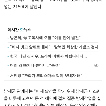
업은 2150t에 달한다.
이시간
핫
뉴스
방은희, 母 고독사에 오열 "이틀 만에 발견"
"바지 벗고 앞뒤로 돌아"…탈북민 회상한 기쁨조 검사
한국 떠난 김지수, 프라하 여행사 차렸다더니…
서인영 "환희가 크리스마스 같이 보내자 해"
남해군 관계자는 “피해 확산을 막기 위해 남해군 미조면
을 비롯해 고현면 등 전 해역에 걸쳐 집중 방제작업을 실
시하고 있다”며 “현재도 일부 해상 및 육상 양식장에서