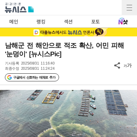
메인
랭킹
섹션
포토
남해군 전 해안으로 적조 확산, 어민 피해
'눈덩이' [뉴시스Pic]
기사등록
2025/08/31 11:16:40
가
가
최종수정
2025/08/31 11:24:24
구글에서 선호하는 매체로 추가