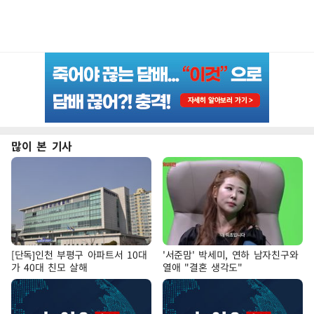
많이 본 기사
[단독]인천 부평구 아파트서 10대
'서준맘' 박세미, 연하 남자친구와
가 40대 친모 살해
열애 "결혼 생각도"