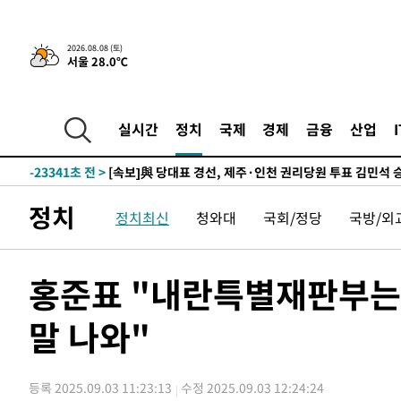
7시간 전 >
[속보]뉴욕증시 상승 마감…S&P 0.6% 나스닥 1.3%↑
-24637초 전 >
[속보]與최고위원 제주·인천 순회경선…박선원·최민희
2026.08.08 (토)
서울 28.0℃
한민수·김용 순
-24590초 전 >
[속보]김민석, 與 전대 당원투표 누적 득표율 45.42%로 
청래 44.56%
-23872초 전 >
[속보]與 대표 경선 제주·인천 당원투표…金 47.75%·
42.08%·宋 10.17%
-23406초 전 >
이강인 "아틀레티코 이적 기뻐…등번호 7번 의미보단 팀 
실시간
정치
국제
경제
금융
산업
것"
-23341초 전 >
[속보]與 당대표 경선, 제주·인천 권리당원 투표 김민석 
-17115초 전 >
낮 최고 35도 '무더위'…동해안 시간당 30㎜ '강한 비'[
-16385초 전 >
[속보]이강인 "감독님이 원하는 마음 느꼈고, 많은 트로피
정치
정치최신
청와대
국회/정당
국방/외
틀레티코 이적"
-16167초 전 >
수도권 40도 육박 '펄펄'…동해안 일부 지역엔 호의주의
-15136초 전 >
온열질환 사망자 3명 늘어…누적 환자 3000명 돌파
-9081초 전 >
강릉에 시간당 81.4㎜ 물폭탄…도로 잠기고 담벼락 붕괴
홍준표 "내란특별재판부는 
-5188초 전 >
백운산서 80년근 천종산삼 9뿌리 발견…감정가 1.3억원
말 나와"
-2898초 전 >
선재도서 해루질 나섰다 실종 60대, 닷새 만에 숨진 채 발견
-432초 전 >
남자 농구, 나고야 아시안게임서 '홈팀' 일본과 한일전
3분 전 >
여수 오동도 해상서 모터보트 전복…1명 사망·1명 실종
등록 2025.09.03 11:23:13
수정 2025.09.03 12:24:24
1시간 전 >
극한폭염 한풀 꺾이지만…'낮 최고 35도' 무더위, 열대야 계