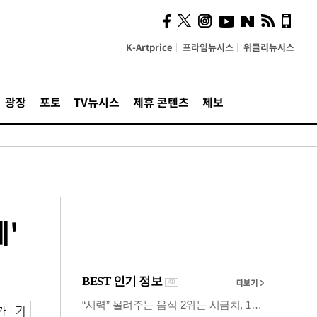
사이 해답 찾았죠"…알을
깨고 나온 '초자아'
K-Artprice
프라임뉴시스
위클리뉴시스
광장
포토
TV뉴시스
제휴 콘텐츠
제보
'