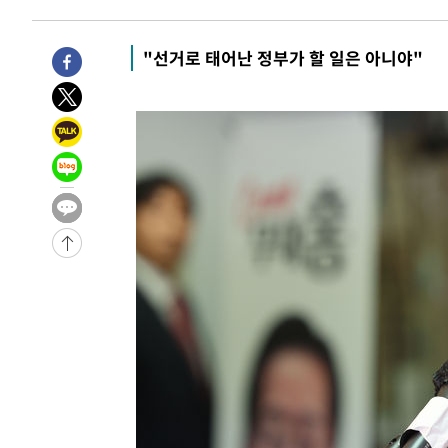
날씨]
1시간 전 >
축구협회 "압수수색·성접대 논란 사과…쇄신의 기회로 삼겠
2시간 전 >
[속보]'압수수색·성접대 논란' 축구협회 "실망과 걱정 안겨드
"선거로 태어난 정부가 할 일은 아니야"
5시간 전 >
'최고 37도' 폭염 지속…강원동해안 최대 150㎜ 비
7시간 전 >
[속보]뉴욕증시 상승 마감…S&P 0.6% 나스닥 1.3%↑
-24637초 전 >
[속보]與최고위원 제주·인천 순회경선…박선원·최민희
한민수·김용 순
-24590초 전 >
[속보]김민석, 與 전대 당원투표 누적 득표율 45.42%로 
청래 44.56%
-23872초 전 >
[속보]與 대표 경선 제주·인천 당원투표…金 47.75%·
42.08%·宋 10.17%
-23406초 전 >
이강인 "아틀레티코 이적 기뻐…등번호 7번 의미보단 팀 
것"
-23341초 전 >
[속보]與 당대표 경선, 제주·인천 권리당원 투표 김민석 
-17115초 전 >
낮 최고 35도 '무더위'…동해안 시간당 30㎜ '강한 비'[
-16385초 전 >
[속보]이강인 "감독님이 원하는 마음 느꼈고, 많은 트로피
틀레티코 이적"
-16167초 전 >
수도권 40도 육박 '펄펄'…동해안 일부 지역엔 호의주의
-15136초 전 >
온열질환 사망자 3명 늘어…누적 환자 3000명 돌파
-9081초 전 >
강릉에 시간당 81.4㎜ 물폭탄…도로 잠기고 담벼락 붕괴
-5188초 전 >
백운산서 80년근 천종산삼 9뿌리 발견…감정가 1.3억원
-2898초 전 >
선재도서 해루질 나섰다 실종 60대, 닷새 만에 숨진 채 발견