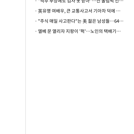
· "척추 부상에도 검사 못 받아"…전 올림픽 선수, 美봅슬레이협회 상대 소송
· 英유명 여배우, 큰 교통사고서 기아차 덕에 살았다
· "주식 매일 사고판다"는 美 젊은 남성들…64%가 "나는 인생의 패배자“
· 엘베 문 열리자 지팡이 '퍽'…노인의 택배기사 폭행 이유