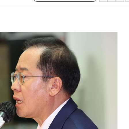
다"
려 죄송"
·서미화·
1위… 정
鄭
위해 뛸
승리
내일날씨]
 원해 아
보