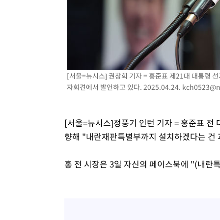
-432초 전 >
남자 농구, 나고야 아시안게임서 '홈팀' 일본과 한일전
3분 전 >
여수 오동도 해상서 모터보트 전복…1명 사망·1명 실종
1시간 전 >
극한폭염 한풀 꺾이지만…'낮 최고 35도' 무더위, 열대야 계
날씨]
1시간 전 >
축구협회 "압수수색·성접대 논란 사과…쇄신의 기회로 삼겠
2시간 전 >
[속보]'압수수색·성접대 논란' 축구협회 "실망과 걱정 안겨드
[서울=뉴시스] 권창회 기자 = 홍준표 제21대 대통령 
5시간 전 >
'최고 37도' 폭염 지속…강원동해안 최대 150㎜ 비
자회견에서 발언하고 있다. 2025.04.24.
kch0523@n
7시간 전 >
[속보]뉴욕증시 상승 마감…S&P 0.6% 나스닥 1.3%↑
[서울=뉴시스]정풍기 인턴 기자 = 홍준표 
향해 "내란재판특별부까지 설치하겠다는 건 
홍 전 시장은 3일 자신의 페이스북에 "(내란