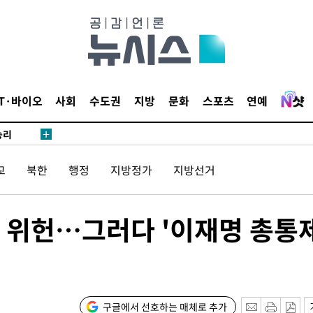
·서미화·
1위… 정
鄭
위해 뛸
IT·바이오
사회
수도권
지방
문화
스포츠
연예
승리
내일날씨]
 원해 아
교
북한
행정
지방정가
지방선거
보
위헌…그러다 '이재명 총통제
구글에서 선호하는 매체로 추가
속[다음주