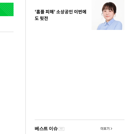
'홈플 피해' 소상공인 이번에
도 뒷전