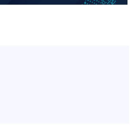
하리수 "미키정 보내주고 
1
어 이혼…애 못 낳아 미안
다"
표창원, 남규리에 15년 
2
렸습니다"
백혈병 재발 최성원 "치료
3
았다" 눈물
'서준맘' 박세미, 연하 남
4
생각도"
英유명 여배우, 큰 교통사
5
살았다
"창 3개 띄워도 답답함 없
6
라', 일주일 써보니
황기순 "원정도박 후 필리
7
류…1년간 은둔"