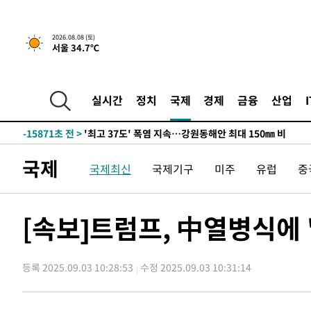
2026.08.08 (토)
-8997초 전 >
[속보]뉴욕증시 상승 마감…S&P 0.6% 나스닥 1.3%↑
서울 34.7℃
-31715초 전 >
극한폭염 한풀 꺾이지만…'낮 최고 35도' 무더위, 열대야
주 날씨]
-28733초 전 >
축구협회 "압수수색·성접대 논란 사과…쇄신의 기회로 
실시간
정치
국제
경제
금융
산업
-27250초 전 >
[속보]'압수수색·성접대 논란' 축구협회 "실망과 걱정 
송"
-15871초 전 >
'최고 37도' 폭염 지속…강원동해안 최대 150㎜ 비
-8997초 전 >
[속보]뉴욕증시 상승 마감…S&P 0.6% 나스닥 1.3%↑
-31715초 전 >
극한폭염 한풀 꺾이지만…'낮 최고 35도' 무더위, 열대야
국제
국제최신
국제기구
미주
유럽
중
주 날씨]
-28733초 전 >
축구협회 "압수수색·성접대 논란 사과…쇄신의 기회로 
-27250초 전 >
[속보]'압수수색·성접대 논란' 축구협회 "실망과 걱정 
[속보]트럼프, 中열병식에
송"
-15871초 전 >
'최고 37도' 폭염 지속…강원동해안 최대 150㎜ 비
-8997초 전 >
[속보]뉴욕증시 상승 마감…S&P 0.6% 나스닥 1.3%↑
등록 2025.09.03 10:28:53
수정 2025.09.03 10:31:14