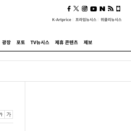
K-Artprice
프라임뉴시스
위클리뉴시스
광장
포토
TV뉴시스
제휴 콘텐츠
제보