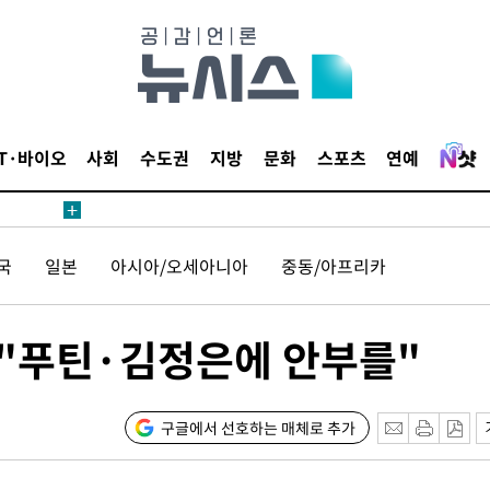
 계속[다음
삼겠다"
IT·바이오
사회
수도권
지방
문화
스포츠
연예
안겨드려 죄
 계속[다음
국
일본
아시아/오세아니아
중동/아프리카
삼겠다"
안겨드려 죄
 "푸틴·김정은에 안부를"
구글에서 선호하는 매체로 추가