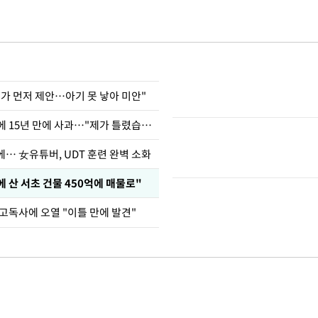
내가 먼저 제안…아기 못 낳아 미안"
표창원, 남규리에 15년 만에 사과…"제가 틀렸습니다"
… 女유튜버, UDT 훈련 완벽 소화
에 산 서초 건물 450억에 매물로"
고독사에 오열 "이틀 만에 발견"