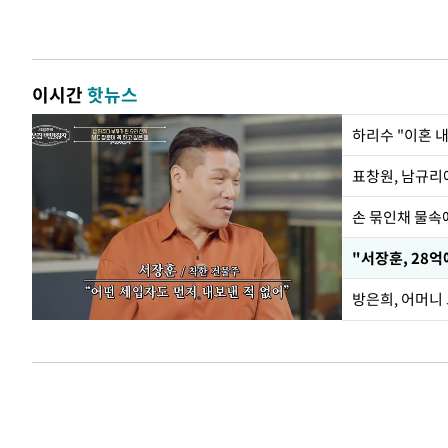
이시간
핫뉴스
하리수 "이혼 
손 묶인채 물속에
"서장훈, 28억
방은희, 어머니 