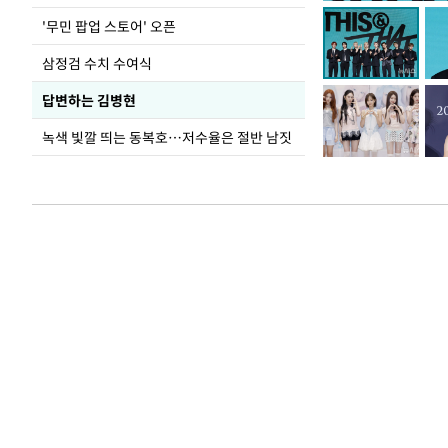
가 책임지고 치유
'무민 팝업 스토어' 오픈
삼정검 수치 수여식
답변하는 김병현
녹색 빛깔 띄는 동복호…저수율은 절반 남짓