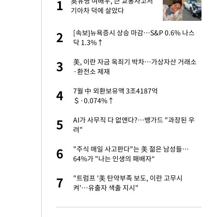
싶
英유명 여배우, 큰 교통사고서
1
1
했
기아차 덕에 살았다
만에 사과…"제가 틀
[속보]뉴욕증시 상승 마감…S&P 0.6% 나스
2
2
닥 1.3%↑
가 날 죽이는 것 같
美, 이란 자금 옥죄기 박차…가상자산 거래소
3
3
·환전소 제재
자친구와 열애 "결혼
7월 中 외환보유액 3조4187억
4
4
＄·0.074%↑
고서 기아차 덕에
AI가 사무직 다 없앤다?…뱅가드 "과장된 우
5
5
려"
네"…'폴드8 울트
"주식 매일 사고판다"는 美 젊은 남성들…
6
6
64%가 "나는 인생의 패배자“
핀서 2년 불법체
"트럼프 '美 탄약부족 보도, 이란 고무시
7
7
켜'…유출자 색출 지시"