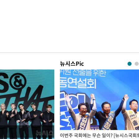
뉴시스Pic
폭력 피해자에 위로·사과…"국가
이번주 국회에는 무슨 일이? [뉴시스국회토