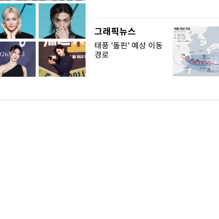
"
그래픽뉴스
태풍 '돌핀' 예상 이동
경로