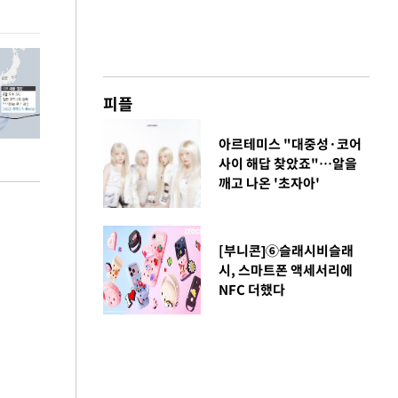
피플
아르테미스 "대중성·코어
사이 해답 찾았죠"…알을
깨고 나온 '초자아'
[부니콘]⑥슬래시비슬래
시, 스마트폰 액세서리에
NFC 더했다