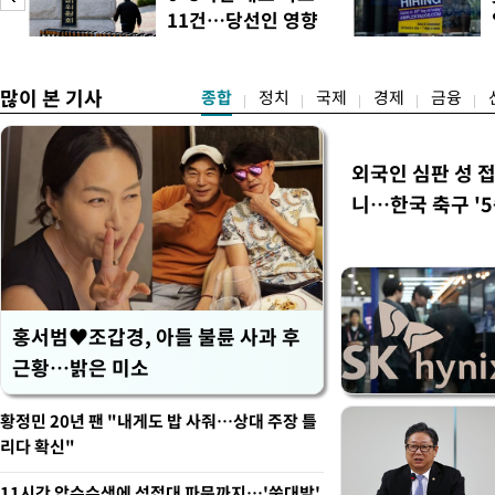
지법안을 둘러싼 투자자들의 
11건…당선인 영향
았다. 이 자리에서 이 대통령
도
없어
많이 본 기사
종합
정치
국제
경제
금융
외국인 심판 성 
니…한국 축구 '5
홍서범♥조갑경, 아들 불륜 사과 후
근황…밝은 미소
황정민 20년 팬 "내게도 밥 사줘…상대 주장 틀
리다 확신"
11시간 압수수색에 성접대 파문까지…'쑥대밭'