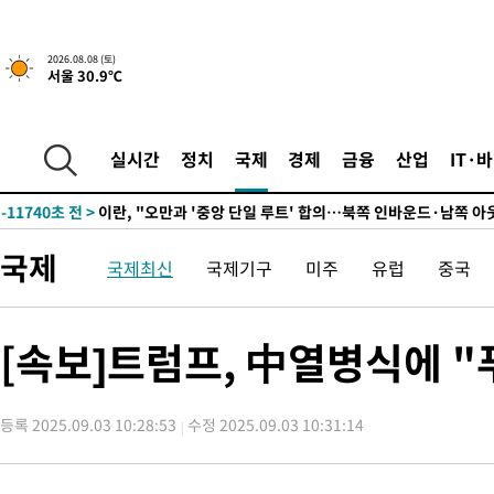
2시간 전 >
[속보]규제합리화위원회 부위원장에 김태유 서울대 공대 교수…이
후임
-20205초 전 >
이강인, 폭염 속 AT마드리드 첫 훈련…80명 식사 대접까지(종
2026.08.08 (토)
서울 30.9℃
-17344초 전 >
미 사업체 일자리, 7월에 2.3만개 순감하고 그 전 2개월 10.3
하향수정 (2보)
-16792초 전 >
[속보] 미 사업체, 일자리 7월에 2.3만 개 줄어…실업률은 4.1
↓
-12655초 전 >
[속보]이 대통령 "부동산 공급 기존 사고방식 매달리지 말고 
실시간
정치
국제
경제
금융
산업
IT·
실천"
-11740초 전 >
이란, "오만과 '중앙 단일 루트' 합의…북쪽 인바운드·남쪽 아
운드는 임시"
-3308초 전 >
"낮 기온 소폭 하락"…수도권 폭염중대경보, 폭염경보로 하향
-3272초 전 >
[속보]이 대통령, '호우피해' 안동·의성 관할 4개 면 특별재난지
국제
국제최신
국제기구
미주
유럽
중국
포
-3235초 전 >
[단독]중수청 지원 검사들, 정원 초과 시 낮은 계급 임용…희망지
갈 수도
-1206초 전 >
낮 최고 37도 찜통더위…곳곳 소나기·강원 많은 비[내일날씨]
8분 전 >
SK하이닉스, 용인·청주 팹에 54조 투자…"AI 메모리 수요 선제 대응
[속보]트럼프, 中열병식에 
1시간 전 >
여자배구 이재영·이다영 자매, 아제르바이잔 투란VC 입단
1시간 전 >
외국인 심판 성 접대 7경기 들여다보니…한국 축구 '5승 2무'
등록 2025.09.03 10:28:53
수정 2025.09.03 10:31:14
1시간 전 >
[속보]코스닥, 2.86포인트(0.36%) 내린 798.81마감
1시간 전 >
[속보]코스피, 6200선 약보합…0.60% 내린 6258.77에 마쳐
1시간 전 >
[속보]원·달러 환율, 7.7원 내린 1416.1원 마감