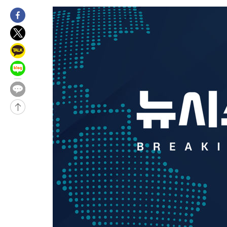
1시간 전 >
[속보] 노원서 40.1도 관측…서울, 2018년 이후 첫 40도
2시간 전 >
[속보]종합특검, '계엄 수용공간 확보' 신용해 前교정본부장 기소
2시간 전 >
외신들도 주목한 韓축구 파문…"국민적 공분에 수사 재개"
2시간 전 >
11시간 압수수색에 성접대 파문까지…'쑥대밭' 된 축구협회
2시간 전 >
[속보]규제합리화위원회 부위원장에 김태유 서울대 공대 교수…이
후임
-20205초 전 >
이강인, 폭염 속 AT마드리드 첫 훈련…80명 식사 대접까지(종
-17344초 전 >
미 사업체 일자리, 7월에 2.3만개 순감하고 그 전 2개월 10.3
하향수정 (2보)
-16792초 전 >
[속보] 미 사업체, 일자리 7월에 2.3만 개 줄어…실업률은 4.1
↓
-12655초 전 >
[속보]이 대통령 "부동산 공급 기존 사고방식 매달리지 말고 
실천"
-11740초 전 >
이란, "오만과 '중앙 단일 루트' 합의…북쪽 인바운드·남쪽 아
운드는 임시"
-3308초 전 >
"낮 기온 소폭 하락"…수도권 폭염중대경보, 폭염경보로 하향
-3272초 전 >
[속보]이 대통령, '호우피해' 안동·의성 관할 4개 면 특별재난지
포
-3235초 전 >
[단독]중수청 지원 검사들, 정원 초과 시 낮은 계급 임용…희망지
갈 수도
-1206초 전 >
낮 최고 37도 찜통더위…곳곳 소나기·강원 많은 비[내일날씨]
8분 전 >
SK하이닉스, 용인·청주 팹에 54조 투자…"AI 메모리 수요 선제 대응
1시간 전 >
여자배구 이재영·이다영 자매, 아제르바이잔 투란VC 입단