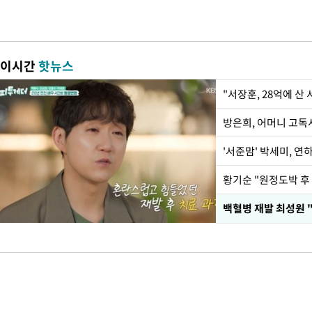
이시간
핫뉴스
"서장훈, 28억에 산
방은희, 어머니 고독사
'서준맘' 박세미, 연
황기순 "원정도박 후
백혈병 재발 최성원 