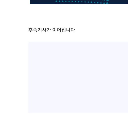
1시간 전 >
외국인 심판 성 접대 7경기 들여다보니…한국 축구 '5승 2무'
1시간 전 >
[속보]코스닥, 2.86포인트(0.36%) 내린 798.81마감
1시간 전 >
[속보]코스피, 6200선 약보합…0.60% 내린 6258.77에 마쳐
후속기사가 이어집니다
1시간 전 >
[속보]원·달러 환율, 7.7원 내린 1416.1원 마감
1시간 전 >
[속보] 노원서 40.1도 관측…서울, 2018년 이후 첫 40도
2시간 전 >
[속보]종합특검, '계엄 수용공간 확보' 신용해 前교정본부장 기소
2시간 전 >
외신들도 주목한 韓축구 파문…"국민적 공분에 수사 재개"
2시간 전 >
11시간 압수수색에 성접대 파문까지…'쑥대밭' 된 축구협회
2시간 전 >
[속보]규제합리화위원회 부위원장에 김태유 서울대 공대 교수…이
후임