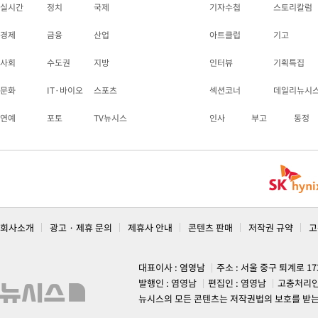
실시간
정치
국제
기자수첩
스토리칼럼
경제
금융
산업
아트클럽
기고
사회
수도권
지방
인터뷰
기획특집
문화
IT·바이오
스포츠
섹션코너
데일리뉴시
연예
포토
TV뉴시스
인사
부고
동정
회사소개
광고 · 제휴 문의
제휴사 안내
콘텐츠 판매
저작권 규약
고
대표이사 : 염영남
주소 : 서울 중구 퇴계로 1
발행인 : 염영남
편집인 : 염영남
고충처리인
뉴시스의 모든 콘텐츠는 저작권법의 보호를 받는 바, 무