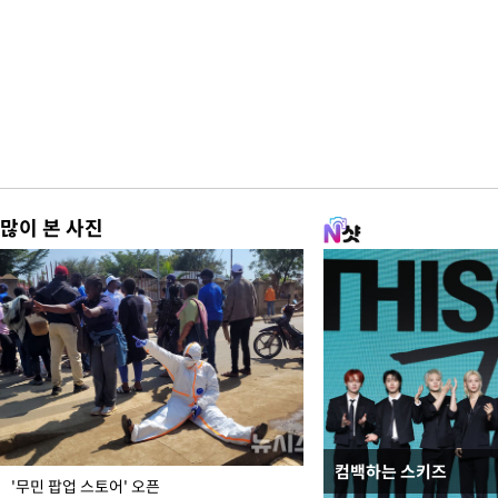
많이 본 사진
컴백하는 스키즈
지석천 뒤덮은 개구리
'무민 팝업 스토어' 오픈