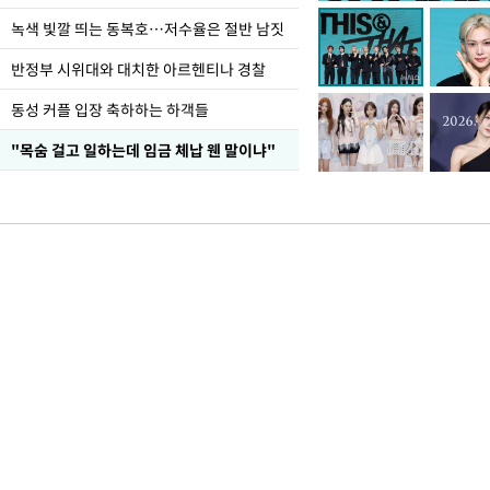
녹색 빛깔 띄는 동복호…저수율은 절반 남짓
반정부 시위대와 대치한 아르헨티나 경찰
동성 커플 입장 축하하는 하객들
"목숨 걸고 일하는데 임금 체납 웬 말이냐"