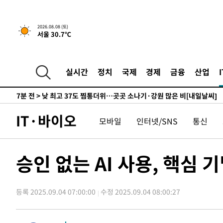
↓
-11005초 전 >
[속보]이 대통령 "부동산 공급 기존 사고방식 매달리지 
실천"
-10090초 전 >
이란, "오만과 '중앙 단일 루트' 합의…북쪽 인바운드·남
2026.08.08 (토)
서울 30.7℃
운드는 임시"
-1658초 전 >
"낮 기온 소폭 하락"…수도권 폭염중대경보, 폭염경보로 
-1622초 전 >
[속보]이 대통령, '호우피해' 안동·의성 관할 4개 면 특별
포
-1585초 전 >
[단독]중수청 지원 검사들, 정원 초과 시 낮은 계급 임용…
실시간
정치
국제
경제
금융
산업
갈 수도
7분 전 >
낮 최고 37도 찜통더위…곳곳 소나기·강원 많은 비[내일날씨]
35분 전 >
SK하이닉스, 용인·청주 팹에 54조 투자…"AI 메모리 수요 선
1시간 전 >
여자배구 이재영·이다영 자매, 아제르바이잔 투란VC 입단
IT·바이오
모바일
인터넷/SNS
통신
1시간 전 >
외국인 심판 성 접대 7경기 들여다보니…한국 축구 '5승 2무'
1시간 전 >
[속보]코스닥, 2.86포인트(0.36%) 내린 798.81마감
1시간 전 >
[속보]코스피, 6200선 약보합…0.60% 내린 6258.77에 마
승인 없는 AI 사용, 핵심 
1시간 전 >
[속보]원·달러 환율, 7.7원 내린 1416.1원 마감
1시간 전 >
[속보] 노원서 40.1도 관측…서울, 2018년 이후 첫 40도
등록 2025.09.04 07:00:00
수정 2025.09.04 08:00:27
2시간 전 >
[속보]종합특검, '계엄 수용공간 확보' 신용해 前교정본부장 
2시간 전 >
외신들도 주목한 韓축구 파문…"국민적 공분에 수사 재개"
2시간 전 >
11시간 압수수색에 성접대 파문까지…'쑥대밭' 된 축구협회