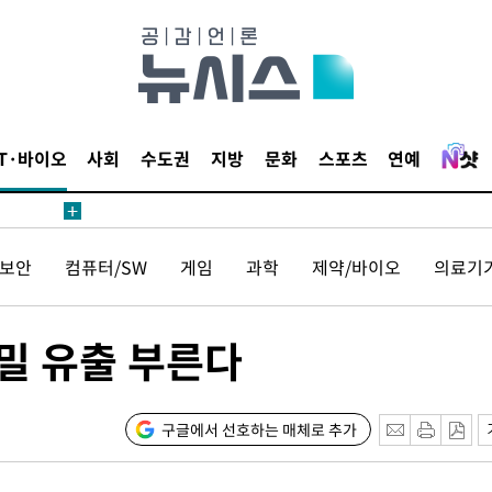
말고 과감히
쪽 아웃바
하향
재난지역 선
희망지 못
IT·바이오
사회
수도권
지방
문화
스포츠
연예
제 대응"
보안
컴퓨터/SW
게임
과학
제약/바이오
의료기
쳐
기밀 유출 부른다
기소
구글에서 선호하는 매체로 추가