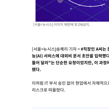
1시간 전 >
[속보] 노원서 40.1도 관측…서울, 2018년 이후 첫 40도
2시간 전 >
[속보]종합특검, '계엄 수용공간 확보' 신용해 前교정본부장 
2시간 전 >
외신들도 주목한 韓축구 파문…"국민적 공분에 수사 재개"
[서울=뉴시스] 이미지 재판매 및 DB금지.
2시간 전 >
11시간 압수수색에 성접대 파문까지…'쑥대밭' 된 축구협회
3시간 전 >
[속보]규제합리화위원회 부위원장에 김태유 서울대 공대 교
후임
[서울=뉴시스]송혜리 기자 =
#직장인 A씨는 
능(AI) 서비스에 대외비 문서 초안을 입력했
들어 달라"는 단순한 요청이었지만, 이 과정에
됐다.
이처럼 IT 부서 승인 없이 현업에서 자체적으로 
리스크로 떠올랐다.