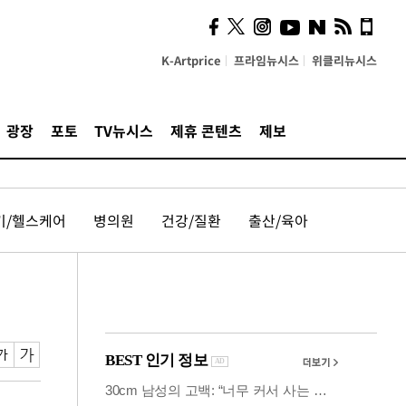
시, 스마트폰 액세서리에
NFC 더했다
K-Artprice
프라임뉴시스
위클리뉴시스
광장
포토
TV뉴시스
제휴 콘텐츠
제보
기/헬스케어
병의원
건강/질환
출산/육아