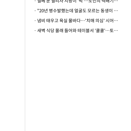
· 엘베 문 열리자 지팡이 '퍽'…노인의 택배기사 폭행 이유
· "20년 병수발했는데 얼굴도 모르는 동생이 유산 절반을"…배다른 형제 상속권 있을까
· 냄비 태우고 욕실 물바다…'치매 의심' 시어머니 검사 권유했다가 '날벼락'
· 새벽 식당 몰래 들어와 테이블서 '쿨쿨'…토사물 남기고 사라진 남성