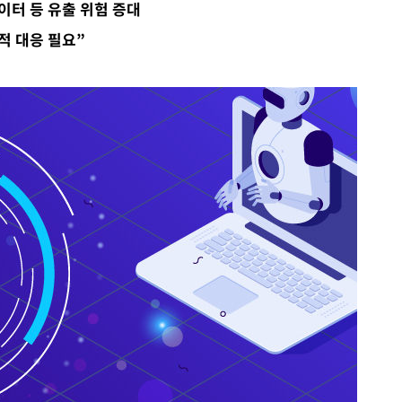
이터 등 유출 위험 증대
수…이병태
적 대응 필요”
지(종합)
0.3만개
 4.1%로
말고 과감히
쪽 아웃바
하향
재난지역 선
희망지 못
제 대응"
쳐