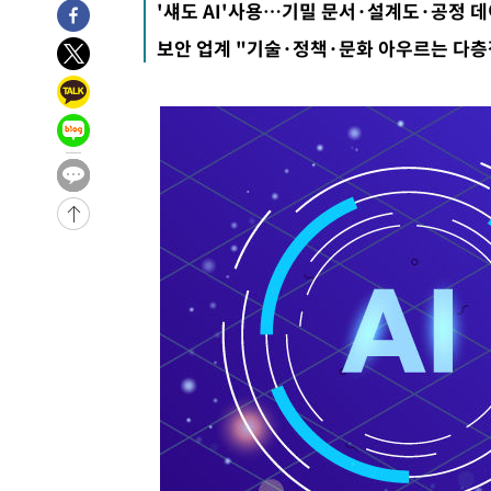
'섀도 AI'사용…기밀 문서·설계도·공정 데
3시간 전 >
[속보]규제합리화위원회 부위원장에 김태유 서울대 공대 교
보안 업계 "기술·정책·문화 아우르는 다층
후임
-18575초 전 >
이강인, 폭염 속 AT마드리드 첫 훈련…80명 식사 대접까
-15714초 전 >
미 사업체 일자리, 7월에 2.3만개 순감하고 그 전 2개월 1
하향수정 (2보)
-15162초 전 >
[속보] 미 사업체, 일자리 7월에 2.3만 개 줄어…실업률은
↓
-11025초 전 >
[속보]이 대통령 "부동산 공급 기존 사고방식 매달리지 
실천"
-10110초 전 >
이란, "오만과 '중앙 단일 루트' 합의…북쪽 인바운드·남
운드는 임시"
-1678초 전 >
"낮 기온 소폭 하락"…수도권 폭염중대경보, 폭염경보로 
-1642초 전 >
[속보]이 대통령, '호우피해' 안동·의성 관할 4개 면 특별
포
-1605초 전 >
[단독]중수청 지원 검사들, 정원 초과 시 낮은 계급 임용…
갈 수도
7분 전 >
낮 최고 37도 찜통더위…곳곳 소나기·강원 많은 비[내일날씨]
35분 전 >
SK하이닉스, 용인·청주 팹에 54조 투자…"AI 메모리 수요 선
1시간 전 >
여자배구 이재영·이다영 자매, 아제르바이잔 투란VC 입단
1시간 전 >
외국인 심판 성 접대 7경기 들여다보니…한국 축구 '5승 2무'
1시간 전 >
[속보]코스닥, 2.86포인트(0.36%) 내린 798.81마감
1시간 전 >
[속보]코스피, 6200선 약보합…0.60% 내린 6258.77에 마
1시간 전 >
[속보]원·달러 환율, 7.7원 내린 1416.1원 마감