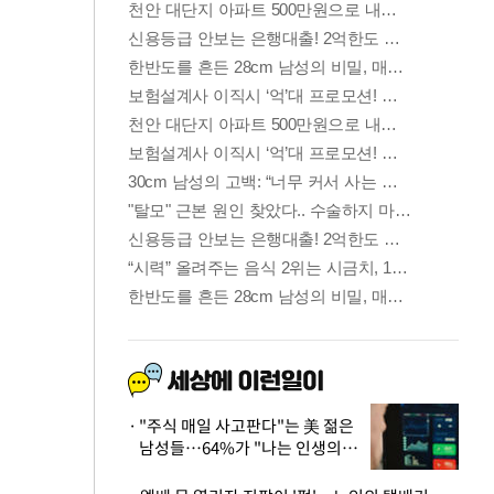
"주식 매일 사고판다"는 美 젊은
남성들…64%가 "나는 인생의
패배자“