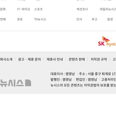
문화
IT·바이오
스포츠
섹션코너
데일리뉴시
연예
포토
TV뉴시스
인사
부고
동정
회사소개
광고 · 제휴 문의
제휴사 안내
콘텐츠 판매
저작권 규약
고
대표이사 : 염영남
주소 : 서울 중구 퇴계로 1
발행인 : 염영남
편집인 : 염영남
고충처리인
뉴시스의 모든 콘텐츠는 저작권법의 보호를 받는 바, 무