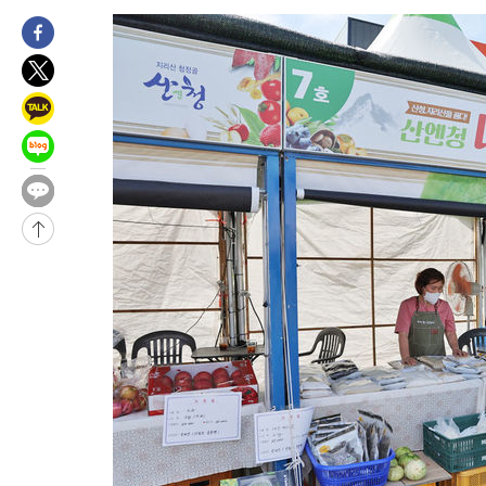
3시간 전 >
남자 농구, 나고야 아시안게임서 '홈팀' 일본과 한일전
3시간 전 >
여수 오동도 해상서 모터보트 전복…1명 사망·1명 실종
4시간 전 >
극한폭염 한풀 꺾이지만…'낮 최고 35도' 무더위, 열대야 계속[다
날씨]
5시간 전 >
축구협회 "압수수색·성접대 논란 사과…쇄신의 기회로 삼겠다"
5시간 전 >
[속보]'압수수색·성접대 논란' 축구협회 "실망과 걱정 안겨드려 죄
8시간 전 >
'최고 37도' 폭염 지속…강원동해안 최대 150㎜ 비
10시간 전 >
[속보]뉴욕증시 상승 마감…S&P 0.6% 나스닥 1.3%↑
-22225초 전 >
이란 "호르무즈 재개방 합의 근접…美 배상 선행돼야"
-13272초 전 >
[속보]與최고위원 제주·인천 순회경선…박선원·최민희·서미
한민수·김용 순
-13225초 전 >
[속보]김민석, 與 전대 당원투표 누적 득표율 45.42%로 1위…
청래 44.56%
-12507초 전 >
[속보]與 대표 경선 제주·인천 당원투표…金 47.75%·鄭
42.08%·宋 10.17%
-12041초 전 >
이강인 "아틀레티코 이적 기뻐…등번호 7번 의미보단 팀 위해 
것"
-11976초 전 >
[속보]與 당대표 경선, 제주·인천 권리당원 투표 김민석 승리
-5750초 전 >
낮 최고 35도 '무더위'…동해안 시간당 30㎜ '강한 비'[내일날씨
-5020초 전 >
[속보]이강인 "감독님이 원하는 마음 느꼈고, 많은 트로피 원해 
레티코 이적"
-4802초 전 >
수도권 40도 육박 '펄펄'…동해안 일부 지역엔 호의주의보