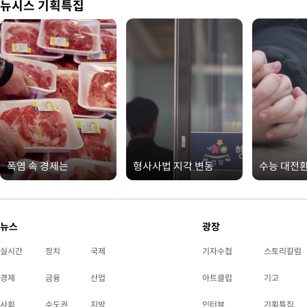
뉴시스 기획특집
폭염 속 경제는
형사사법 지각 변동
수능 대전
뉴스
광장
실시간
정치
국제
기자수첩
스토리칼럼
경제
금융
산업
아트클럽
기고
사회
수도권
지방
인터뷰
기획특집