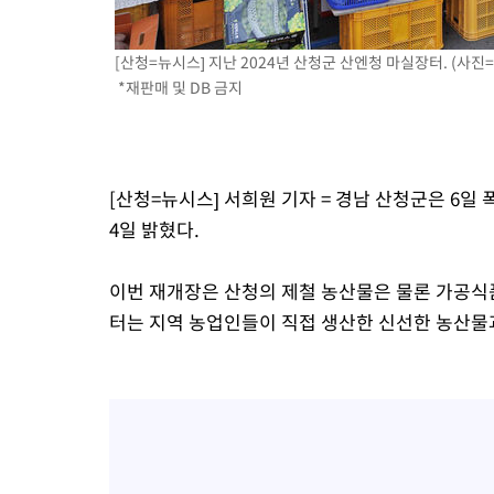
-3771초 전 >
온열질환 사망자 3명 늘어…누적 환자 3000명 돌파
38분 전 >
강릉에 시간당 81.4㎜ 물폭탄…도로 잠기고 담벼락 붕괴
[산청=뉴시스] 지난 2024년 산청군 산엔청 마실장터. (사진=
*재판매 및 DB 금지
1시간 전 >
백운산서 80년근 천종산삼 9뿌리 발견…감정가 1.3억원
2시간 전 >
선재도서 해루질 나섰다 실종 60대, 닷새 만에 숨진 채 발견
3시간 전 >
남자 농구, 나고야 아시안게임서 '홈팀' 일본과 한일전
3시간 전 >
여수 오동도 해상서 모터보트 전복…1명 사망·1명 실종
[산청=뉴시스] 서희원 기자 = 경남 산청군은 6
4시간 전 >
극한폭염 한풀 꺾이지만…'낮 최고 35도' 무더위, 열대야 계속[다
4일 밝혔다.
날씨]
5시간 전 >
축구협회 "압수수색·성접대 논란 사과…쇄신의 기회로 삼겠다"
5시간 전 >
[속보]'압수수색·성접대 논란' 축구협회 "실망과 걱정 안겨드려 죄
이번 재개장은 산청의 제철 농산물은 물론 가공식품
8시간 전 >
'최고 37도' 폭염 지속…강원동해안 최대 150㎜ 비
터는 지역 농업인들이 직접 생산한 신선한 농산물과
10시간 전 >
[속보]뉴욕증시 상승 마감…S&P 0.6% 나스닥 1.3%↑