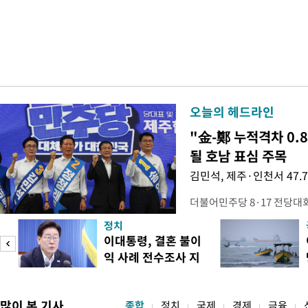
오늘의 헤드라인
"金-鄭 누적격차 0.
될 호남 표심 주목
김민석, 제주·인천서 47.
더불어민주당 8·17 전당대
보가 8일 제주·인천 지역 순
정치
다. 앞서 정청래 후보 우세
이대통령, 결혼 불이
·울산·경남 경선에서 1승 1
익 사례 전수조사 지
제주·인천 경선에서 이기며 '
시
만 두 후보 간 누적 득표율 차
많이 본 기사
종합
정치
국제
경제
금융