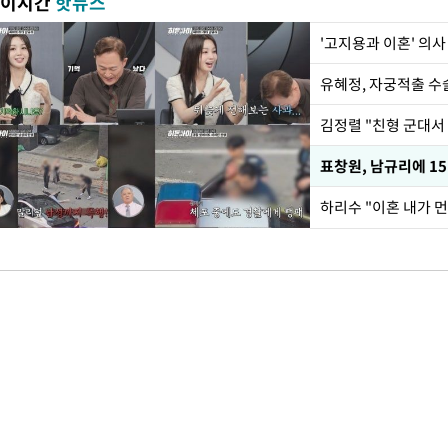
이시간
핫뉴스
'고지용과 이혼' 의사
유혜정, 자궁적출 수
김정렬 "친형 군대서
하리수 "이혼 내가 