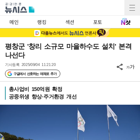
메인
랭킹
섹션
포토
평창군 '창리 소규모 마을하수도 설치' 본격
나선다
기사등록
2025/09/04 11:21:20
가
가
구글에서 선호하는 매체로 추가
총사업비 150억원 확정
공중위생 향상·주거환경 개선