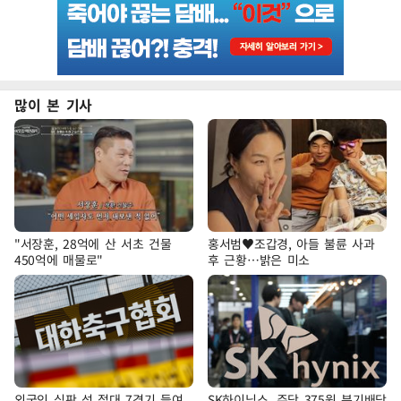
많이 본 기사
"서장훈, 28억에 산 서초 건물
홍서범♥조갑경, 아들 불륜 사과
450억에 매물로"
후 근황…밝은 미소
외국인 심판 성 접대 7경기 들여
SK하이닉스, 주당 375원 분기배당