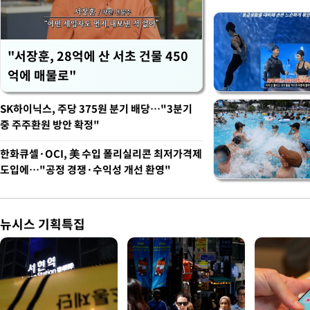
"서장훈, 28억에 산 서초 건물 450
억에 매물로"
SK하이닉스, 주당 375원 분기 배당…"3분기
중 주주환원 방안 확정"
한화큐셀·OCI, 美 수입 폴리실리콘 최저가격제
도입에…"공정 경쟁·수익성 개선 환영"
뉴시스 기획특집