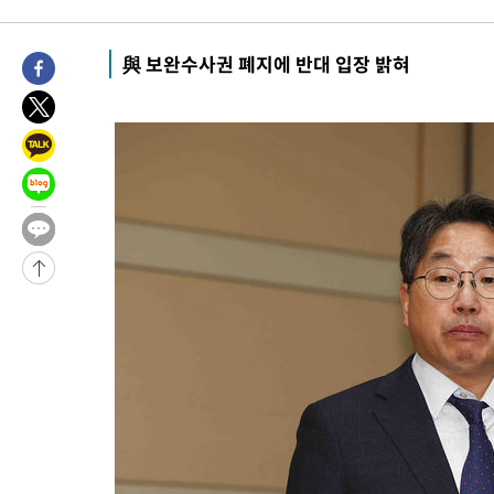
-4000초 전 >
"미 전국적 살모네라 식중독 원인은 멕시코산 할라피뇨"-- CDC
-2513초 전 >
[속보]경찰·노동부, HL만도 평택사업장 끼임 사망 관련 압수수
與 보완수사권 폐지에 반대 입장 밝혀
-31340초 전 >
낮 최고 37도 찜통더위…곳곳 소나기·강원 많은 비[내일날씨]
-29646초 전 >
SK하이닉스, 용인·청주 팹에 54조 투자…"AI 메모리 수요 선
응"
-26502초 전 >
여자배구 이재영·이다영 자매, 아제르바이잔 투란VC 입단
-25755초 전 >
외국인 심판 성 접대 7경기 들여다보니…한국 축구 '5승 2무'
-25489초 전 >
[속보]코스닥, 2.86포인트(0.36%) 내린 798.81마감
-25442초 전 >
[속보]코스피, 6200선 약보합…0.60% 내린 6258.77에 마쳐
-25422초 전 >
[속보]원·달러 환율, 7.7원 내린 1416.1원 마감
-25311초 전 >
[속보] 노원서 40.1도 관측…서울, 2018년 이후 첫 40도
-22401초 전 >
[속보]종합특검, '계엄 수용공간 확보' 신용해 前교정본부장 기
-21274초 전 >
외신들도 주목한 韓축구 파문…"국민적 공분에 수사 재개"
-21245초 전 >
11시간 압수수색에 성접대 파문까지…'쑥대밭' 된 축구협회
-20267초 전 >
[속보]규제합리화위원회 부위원장에 김태유 서울대 공대 교수
병태 후임
-16625초 전 >
[속보]국힘 윤리위, '돌려차기 발언' 진종오·서범수 징계 절차 
-11950초 전 >
[속보] 7월 중국 수출 23.9%↑ 수입 27.5%↑…무역총액
25.3%↑