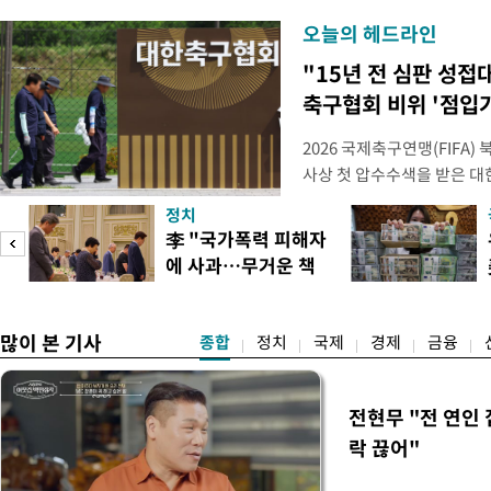
오늘의 헤드라인
"15년 전 심판 성접
축구협회 비위 '점입
2026 국제축구연맹(FIFA
사상 첫 압수수색을 받은 
거지면서 그야말로 쑥대밭이 
정치
심판 성 접대 파문까지 파
李 "국가폭력 피해자
돌이킬 수 없는 지경까지 이르
에 사과…무거운 책
홍명보 전 감독을 국가대표
도
임감"
많이 본 기사
종합
정치
국제
경제
금융
전현무 "전 연인
락 끊어"