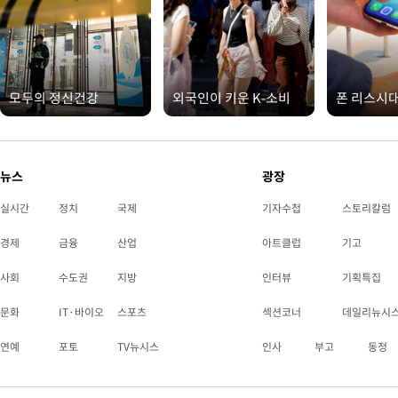
모두의 정신건강
외국인이 키운 K-소비
폰 리스시
뉴스
광장
실시간
정치
국제
기자수첩
스토리칼럼
경제
금융
산업
아트클럽
기고
사회
수도권
지방
인터뷰
기획특집
문화
IT·바이오
스포츠
섹션코너
데일리뉴시
연예
포토
TV뉴시스
인사
부고
동정