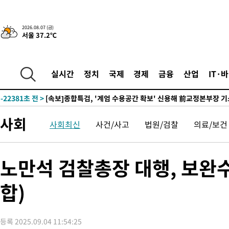
-26482초 전 >
여자배구 이재영·이다영 자매, 아제르바이잔 투란VC 입단
-25735초 전 >
외국인 심판 성 접대 7경기 들여다보니…한국 축구 '5승 2무'
-25469초 전 >
[속보]코스닥, 2.86포인트(0.36%) 내린 798.81마감
2026.08.07 (금)
서울 37.2℃
-25422초 전 >
[속보]코스피, 6200선 약보합…0.60% 내린 6258.77에 마쳐
-25402초 전 >
[속보]원·달러 환율, 7.7원 내린 1416.1원 마감
-25291초 전 >
[속보] 노원서 40.1도 관측…서울, 2018년 이후 첫 40도
실시간
정치
국제
경제
금융
산업
IT·
-22381초 전 >
[속보]종합특검, '계엄 수용공간 확보' 신용해 前교정본부장 기
-21254초 전 >
외신들도 주목한 韓축구 파문…"국민적 공분에 수사 재개"
-21225초 전 >
11시간 압수수색에 성접대 파문까지…'쑥대밭' 된 축구협회
사회
사회최신
사건/사고
법원/검찰
의료/보건
-20247초 전 >
[속보]규제합리화위원회 부위원장에 김태유 서울대 공대 교수
병태 후임
-16605초 전 >
[속보]국힘 윤리위, '돌려차기 발언' 진종오·서범수 징계 절차 
-11930초 전 >
[속보] 7월 중국 수출 23.9%↑ 수입 27.5%↑…무역총액
노만석 검찰총장 대행, 보완
25.3%↑
-9090초 전 >
[속보]'채상병 순직 책임' 임성근, 항소심도 징역 3년
합)
-8956초 전 >
[속보]종합특검, '관저이전 봐주기 감사' 유병호 구속기소
-5556초 전 >
민주 콩고 에볼라환자 4천명 돌파, 4053명 발생 1850명 사망
-4806초 전 >
[속보]'300억원대 사기 혐의' 차가원 대표 구속 송치
등록 2025.09.04 11:54:25