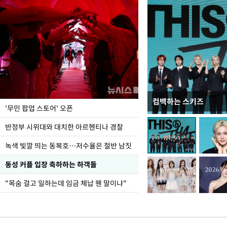
컴백하는 스키즈
지석천 뒤덮은 개구리
'무민 팝업 스토어' 오픈
반정부 시위대와 대치한 아르헨티나 경찰
녹색 빛깔 띄는 동복호…저수율은 절반 남짓
동성 커플 입장 축하하는 하객들
"목숨 걸고 일하는데 임금 체납 웬 말이냐"