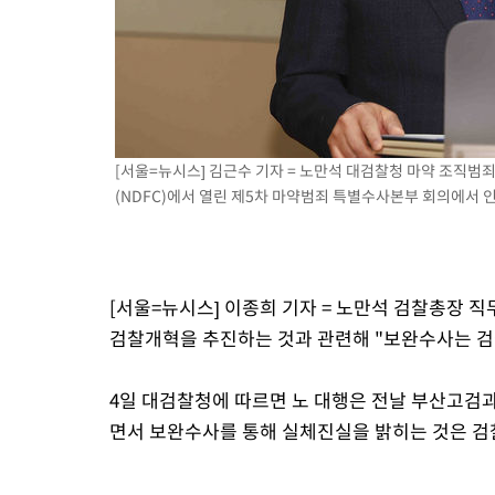
-9110초 전 >
[속보]'채상병 순직 책임' 임성근, 항소심도 징역 3년
-8976초 전 >
[속보]종합특검, '관저이전 봐주기 감사' 유병호 구속기소
-5576초 전 >
민주 콩고 에볼라환자 4천명 돌파, 4053명 발생 1850명 사망
-4826초 전 >
[속보]'300억원대 사기 혐의' 차가원 대표 구속 송치
-4020초 전 >
"미 전국적 살모네라 식중독 원인은 멕시코산 할라피뇨"-- CDC
-2533초 전 >
[속보]경찰·노동부, HL만도 평택사업장 끼임 사망 관련 압수수
[서울=뉴시스] 김근수 기자 = 노만석 대검찰청 마약 조직
(NDFC)에서 열린 제5차 마약범죄 특별수사본부 회의에서 인사말
[서울=뉴시스] 이종희 기자 = 노만석 검찰총장
검찰개혁을 추진하는 것과 관련해 "보완수사는 검
4일 대검찰청에 따르면 노 대행은 전날 부산고검
면서 보완수사를 통해 실체진실을 밝히는 것은 검