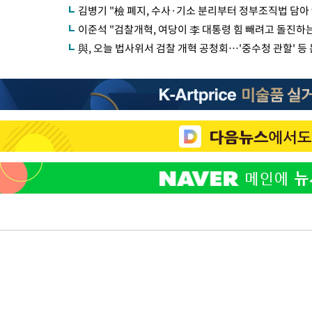
김병기 "檢 폐지, 수사·기소 분리부터 정부조직법 담아 
이준석 "검찰개혁, 여당이 李 대통령 힘 빼려고 돌진하는
與, 오늘 법사위서 검찰 개혁 공청회…'중수청 관할' 등