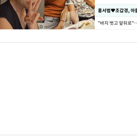
홍서범♥조갑경, 아들
"바지 벗고 앞뒤로"