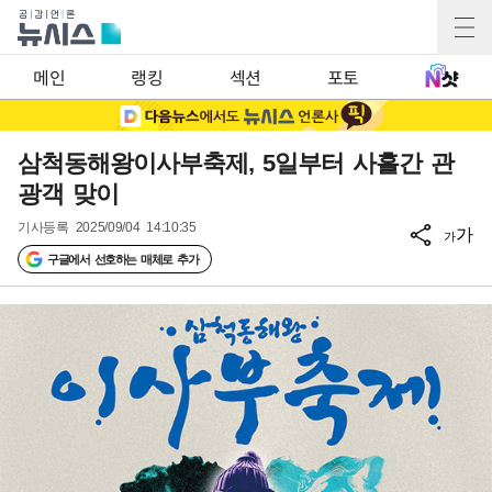
메인
랭킹
섹션
포토
삼척동해왕이사부축제, 5일부터 사흘간 관
광객 맞이
기사등록
2025/09/04 14:10:35
가
가
구글에서 선호하는 매체로 추가