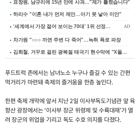
표창원, 남규리에 15년 만에 사과…"제가 틀렸습니다"
하리수 "이혼 내가 먼저 제안…아기 못 낳아 미안"
차가원 "○○○ 까면 주변 다 죽어"…녹취 폭로 파장
김희철, 거꾸로 걸린 광복절 태극기 현수막에 "X돌았네"
푸드트럭 존에서는 남녀노소 누구나 즐길 수 있는 간편
먹거리가 마련돼 축제의 즐거움을 한층 높인다.
한편 축제 개막에 앞서 지난 2일 이사부독도기념관 앞 육
향산 광장에서는 ‘이사부 장군 위령제 및 수륙대재’가 열
려 장군의 위업을 기리고 독도 수호 의지를 다졌다.