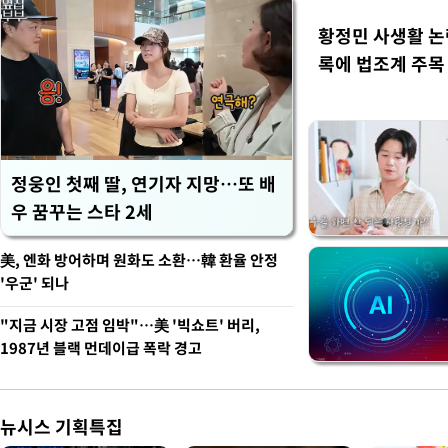
황정민 사생활 논란
록에 법조계 주목
정웅인 첫째 딸, 연기자 지망…또 배
우 꿈꾸는 스타 2세
美, 엔화 방어하며 원화도 소환…韓 환율 안정
'우군' 되나
"지금 시장 고점 임박"…美 '빅쇼트' 버리,
1987년 블랙 먼데이급 폭락 경고
뉴시스 기획특집