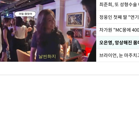
최준희, 또 성형수술 
정웅인 첫째 딸 "연기
오은영, 앙상해진 몸