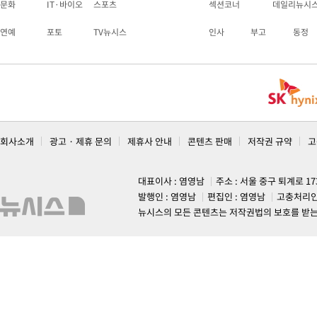
문화
IT·바이오
스포츠
섹션코너
데일리뉴시
연예
포토
TV뉴시스
인사
부고
동정
회사소개
광고 · 제휴 문의
제휴사 안내
콘텐츠 판매
저작권 규약
고
대표이사 : 염영남
주소 : 서울 중구 퇴계로 1
발행인 : 염영남
편집인 : 염영남
고충처리인
뉴시스의 모든 콘텐츠는 저작권법의 보호를 받는 바, 무