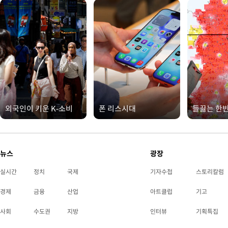
외국인이 키운 K-소비
폰 리스시대
들끓는 한
뉴스
광장
실시간
정치
국제
기자수첩
스토리칼럼
경제
금융
산업
아트클럽
기고
사회
수도권
지방
인터뷰
기획특집