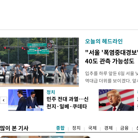
오늘의 헤드라인
"서울 '폭염중대경보
40도 관측 가능성도
입추를 하루 앞둔 6일 서울
역대급 더위를 보이겠다. 앞
이날 서울에서도 예보치인 3
정치
이 관측될 가능성이 제기된다
기
민주 전대 과열…신
남에는 최고기온이 39도 또
천지·일베·쿠데타
로 올라 생명을 위협하는 
공방
많이 본 기사
종합
정치
국제
경제
금융