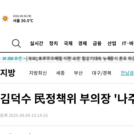
2026.08.06 (목)
서울 30.5℃
-2184초 전 >
[속보] "이란-오만, 호르무즈 해협 통행 항로 합의" 이란 외무부
인
-29772초 전 >
6월 경상수지 497.3억 달러…두 달 연속 사상 최대
-29723초 전 >
서울 낮 39도 '폭염중대경보'…40도 관측 가능성도
실시간
정치
국제
경제
금융
산업
IT·
-27085초 전 >
미 워싱턴주 스포캔 시의 통제불능 3개 산불, 방화선 일부 구축
-19258초 전 >
[속보] 호르무즈 해협 이란-오만 협상 기대속 뉴욕증시 혼조 마
우 0.49%↑
-17613초 전 >
[속보] 이란 대통령 "지금 최고지도자와 소통하기가 매우 어려
지방
지방최신
세종
부산
대구/경북
전남광
취임 3년 인터뷰
-2164초 전 >
[속보] "이란-오만, 호르무즈 해협 통행 항로 합의" 이란 외무부
인
-29792초 전 >
6월 경상수지 497.3억 달러…두 달 연속 사상 최대
-29743초 전 >
서울 낮 39도 '폭염중대경보'…40도 관측 가능성도
김덕수 民정책위 부의장 '나주
-27105초 전 >
미 워싱턴주 스포캔 시의 통제불능 3개 산불, 방화선 일부 구축
-19278초 전 >
[속보] 호르무즈 해협 이란-오만 협상 기대속 뉴욕증시 혼조 마
우 0.49%↑
등록 2025.09.04 15:14:16
-17633초 전 >
[속보] 이란 대통령 "지금 최고지도자와 소통하기가 매우 어려
취임 3년 인터뷰
-2184초 전 >
[속보] "이란-오만, 호르무즈 해협 통행 항로 합의" 이란 외무부
인