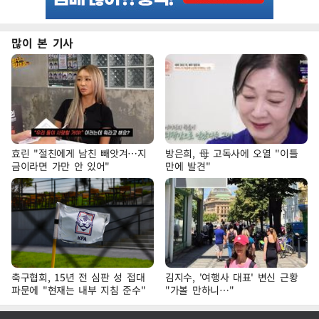
많이 본 기사
효린 "절친에게 남친 빼앗겨…지
방은희, 母 고독사에 오열 "이틀
금이라면 가만 안 있어"
만에 발견"
축구협회, 15년 전 심판 성 접대
김지수, '여행사 대표' 변신 근황
파문에 "현재는 내부 지침 준수"
"가볼 만하니…"