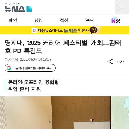
메인
랭킹
섹션
포토
명지대, '2025 커리어 페스티벌' 개최…김태
호 PD 특강도
기사등록
2025/09/04 16:13:57
가
가
구글에서 선호하는 매체로 추가
온라인·오프라인 융합형
취업 준비 지원