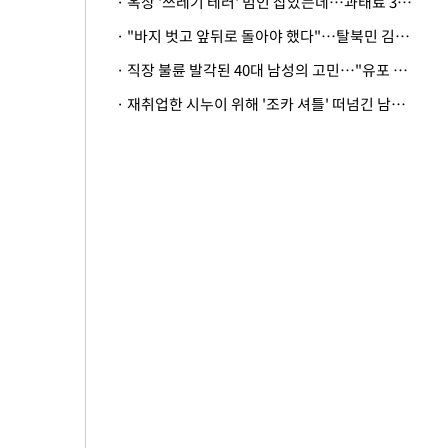
· 옥상 '쓰레기 테러' 범인 잡았는데…과태료 3만원 처분에 숙박업주 허탈
· "바지 벗고 앞뒤로 돌아야 했다"…탈북민 김서아, 기쁨조 검사 수치심 회상
· 직장 불륜 발각된 40대 남성의 고민…"유포 동료 명예훼손·협박죄 고소 가능할까"
· 재취업한 시누이 위해 '조카 셔틀' 떠넘긴 남편…아내 "난 못한다"