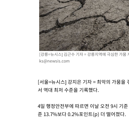
병태 후임
-10923초 전 >
[속보]국힘 윤리위, '돌려차기 발언' 진종오·서범수 징계
-6248초 전 >
[속보] 7월 중국 수출 23.9%↑ 수입 27.5%↑…무역총액 
-3408초 전 >
[속보]'채상병 순직 책임' 임성근, 항소심도 징역 3년
-3274초 전 >
[속보]종합특검, '관저이전 봐주기 감사' 유병호 구속기소
2분 전 >
민주 콩고 에볼라환자 4천명 돌파, 4053명 발생 1850명 사망
[강릉=뉴시스] 김근수 기자 = 강릉지역에 극심한 가뭄 계
ks@newsis.com
[서울=뉴시스] 강지은 기자 = 최악의 가뭄을
서 역대 최저 수준을 기록했다.
4일 행정안전부에 따르면 이날 오전 9시 기준 
준 13.7%보다 0.2%포인트(p) 더 떨어졌다.