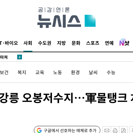
날씨]
요 선제 대
단
무'
IT·바이오
사회
수도권
지방
문화
스포츠
연예
 마쳐
/보건
복지
교육
노동
환경
날씨
수능
부장 기소
"
협회
가는 강릉 오봉저수지…軍물탱크 
 교수…이
 절차 개시
25.3%↑
구글에서 선호하는 매체로 추가