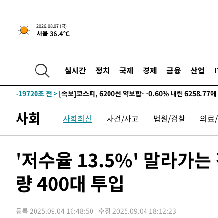
갈 수도
-25618초 전 >
낮 최고 37도 찜통더위…곳곳 소나기·강원 많은 비[내일
-23924초 전 >
SK하이닉스, 용인·청주 팹에 54조 투자…"AI 메모리 수
2026.08.07 (금)
서울 36.4℃
응"
-20780초 전 >
여자배구 이재영·이다영 자매, 아제르바이잔 투란VC 입
-20033초 전 >
외국인 심판 성 접대 7경기 들여다보니…한국 축구 '5승 2
-19767초 전 >
[속보]코스닥, 2.86포인트(0.36%) 내린 798.81마감
실시간
정치
국제
경제
금융
산업
-19720초 전 >
[속보]코스피, 6200선 약보합…0.60% 내린 6258.77에
-19700초 전 >
[속보]원·달러 환율, 7.7원 내린 1416.1원 마감
-19589초 전 >
[속보] 노원서 40.1도 관측…서울, 2018년 이후 첫 40도
사회
사회최신
사건/사고
법원/검찰
의료
-16679초 전 >
[속보]종합특검, '계엄 수용공간 확보' 신용해 前교정본
-15552초 전 >
외신들도 주목한 韓축구 파문…"국민적 공분에 수사 재개
-15523초 전 >
11시간 압수수색에 성접대 파문까지…'쑥대밭' 된 축구
'저수율 13.5%' 말라
-14545초 전 >
[속보]규제합리화위원회 부위원장에 김태유 서울대 공대
병태 후임
량 400대 투입
-10903초 전 >
[속보]국힘 윤리위, '돌려차기 발언' 진종오·서범수 징계
-6228초 전 >
[속보] 7월 중국 수출 23.9%↑ 수입 27.5%↑…무역총액 
-3388초 전 >
[속보]'채상병 순직 책임' 임성근, 항소심도 징역 3년
등록 2025.09.04 16:48:50
수정 2025.09.04 18:12:23
-3254초 전 >
[속보]종합특검, '관저이전 봐주기 감사' 유병호 구속기소