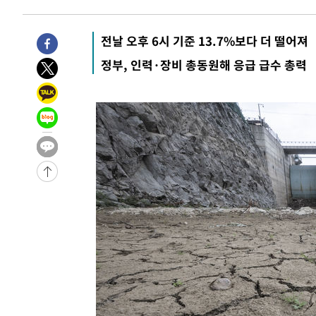
2분 전 >
민주 콩고 에볼라환자 4천명 돌파, 4053명 발생 1850명 사망
-27740초 전 >
"낮 기온 소폭 하락"…수도권 폭염중대경보, 폭염경보로
전날 오후 6시 기준 13.7%보다 더 떨어져
-27704초 전 >
[속보]이 대통령, '호우피해' 안동·의성 관할 4개 면 특
정부, 인력·장비 총동원해 응급 급수 총력
선포
-27667초 전 >
[단독]중수청 지원 검사들, 정원 초과 시 낮은 계급 임용
갈 수도
-25638초 전 >
낮 최고 37도 찜통더위…곳곳 소나기·강원 많은 비[내일
-23944초 전 >
SK하이닉스, 용인·청주 팹에 54조 투자…"AI 메모리 수
응"
-20800초 전 >
여자배구 이재영·이다영 자매, 아제르바이잔 투란VC 입
-20053초 전 >
외국인 심판 성 접대 7경기 들여다보니…한국 축구 '5승 2
-19787초 전 >
[속보]코스닥, 2.86포인트(0.36%) 내린 798.81마감
-19740초 전 >
[속보]코스피, 6200선 약보합…0.60% 내린 6258.77에
-19720초 전 >
[속보]원·달러 환율, 7.7원 내린 1416.1원 마감
-19609초 전 >
[속보] 노원서 40.1도 관측…서울, 2018년 이후 첫 40도
-16699초 전 >
[속보]종합특검, '계엄 수용공간 확보' 신용해 前교정본
-15572초 전 >
외신들도 주목한 韓축구 파문…"국민적 공분에 수사 재개
-15543초 전 >
11시간 압수수색에 성접대 파문까지…'쑥대밭' 된 축구
-14565초 전 >
[속보]규제합리화위원회 부위원장에 김태유 서울대 공대