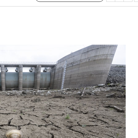
 하향
별재난지역
…희망지 못
날씨]
요 선제 대
단
무'
 마쳐
부장 기소
"
협회
 교수…이