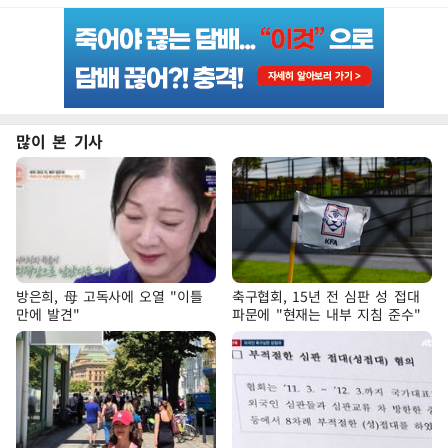
많이 본 기사
방은희, 母 고독사에 오열 "이틀
축구협회, 15년 전 심판 성 접대
만에 발견"
파문에 "현재는 내부 지침 준수"