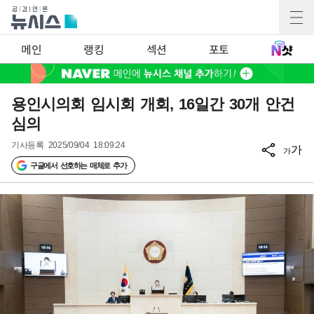
메인
랭킹
섹션
포토
용인시의회 임시회 개회, 16일간 30개 안건
심의
기사등록
2025/09/04 18:09:24
가
가
구글에서 선호하는 매체로 추가