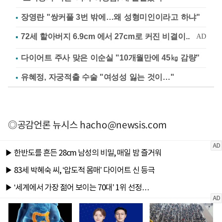
장영란 "쌍커풀 3번 밖에…왜 성형미인이라고 하냐"
다이어트 주사 맞은 이순실 "10개월만에 45㎏ 감량"
유혜정, 자궁적출 수술 "여성성 잃는 것이…"
◎공감언론 뉴시스
hacho@newsis.com