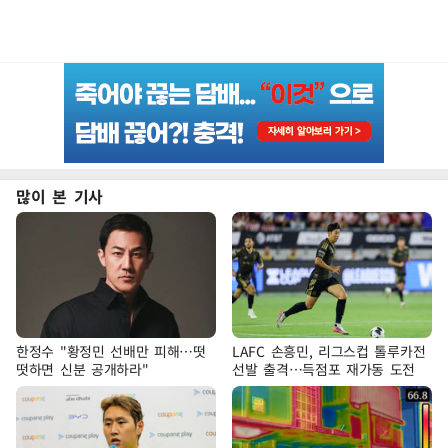
많이 본 기사
한정수 "황정민 선배만 피해…떳
LAFC 손흥민, 리그스컵 톨루카전
떳하면 신분 공개하라"
선발 출격…득점포 재가동 도전