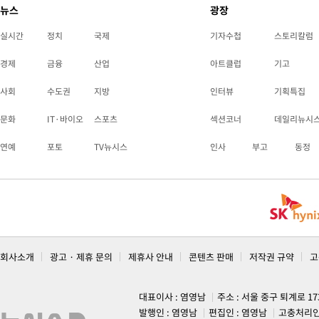
뉴스
광장
실시간
정치
국제
기자수첩
스토리칼럼
경제
금융
산업
아트클럽
기고
사회
수도권
지방
인터뷰
기획특집
문화
IT·바이오
스포츠
섹션코너
데일리뉴시
연예
포토
TV뉴시스
인사
부고
동정
회사소개
광고 · 제휴 문의
제휴사 안내
콘텐츠 판매
저작권 규약
고
대표이사 : 염영남
주소 : 서울 중구 퇴계로 1
발행인 : 염영남
편집인 : 염영남
고충처리인