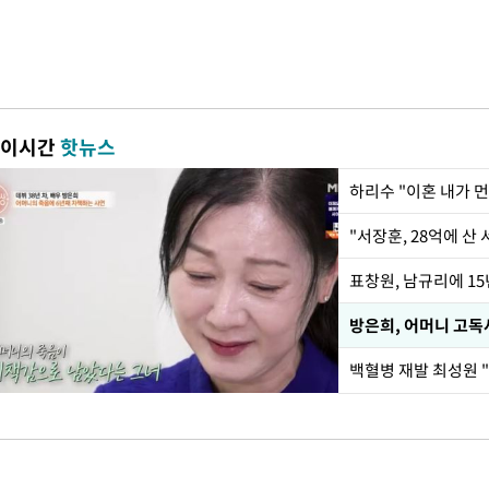
이시간
핫뉴스
하리수 "이혼 내가 
"서장훈, 28억에 산
방은희, 어머니 고독
백혈병 재발 최성원 "