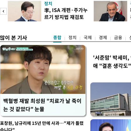
정치
문을 닫거나 운영 시간을 단
李, ISA 개편·주가누
전문가들은 최근 폭염이 단
르기 방지법 재검토
감당하기 어려운 수준에 이르
도
지시
명적
많이 본 기사
종합
정치
국제
경제
금융
'서준맘' 박세미,
애 "결혼 생각도"
백혈병 재발 최성원 "치료가 날 죽이
는 것 같았다" 눈물
표창원, 남규리에 15년 만에 사과…"제가 틀렸
습니다"