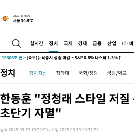
2026.08.08 (토)
서울 30.5℃
-19308초 전 >
[속보]뉴욕증시 상승 마감…S&P 0.6% 나스닥 1.3%↑
실시간
정치
국제
경제
금융
산업
IT·
-26182초 전 >
'최고 37도' 폭염 지속…강원동해안 최대 150㎜ 비
-19308초 전 >
[속보]뉴욕증시 상승 마감…S&P 0.6% 나스닥 1.3%↑
-26182초 전 >
'최고 37도' 폭염 지속…강원동해안 최대 150㎜ 비
정치
정치최신
청와대
국회/정당
국방/외교
-19308초 전 >
[속보]뉴욕증시 상승 마감…S&P 0.6% 나스닥 1.3%↑
한동훈 "정청래 스타일 저질 
초단기 자멸"
등록 2025.09.13 16:29:29
수정 2025.09.13 16:35:22