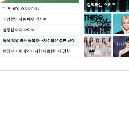
컴백하는 스키즈
이 대통령, 국가폭력 
'무민 팝업 스토어' 오픈
가 책임지고 치유"
기념촬영 하는 배우 박지현
삼정검 수치 수여식
녹색 빛깔 띄는 동복호…저수율은 절반 남짓
반정부 시위대와 대치한 아르헨티나 경찰