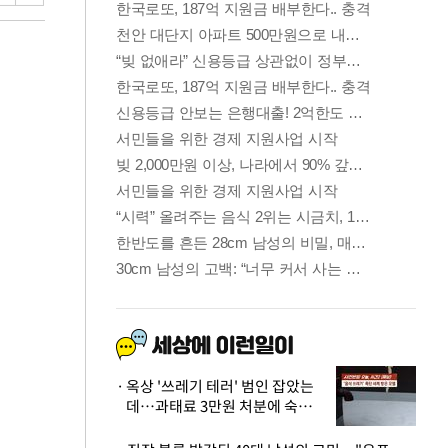
옥상 '쓰레기 테러' 범인 잡았는
데…과태료 3만원 처분에 숙박업
주 허탈