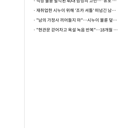
· 직장 불륜 발각된 40대 남성의 고민…"유포 동료 명예훼손·협박죄 고소 가능할까"
· 재취업한 시누이 위해 '조카 셔틀' 떠넘긴 남편…아내 "난 못한다"
· "남의 가정사 끼어들지 마"…시누이 불륜 덮으려는 남편에 억울한 아내
· "현관문 걷어차고 욕설 녹음 반복"…18개월 아기 키우는 집 뒤흔든 '앞집의 비극'