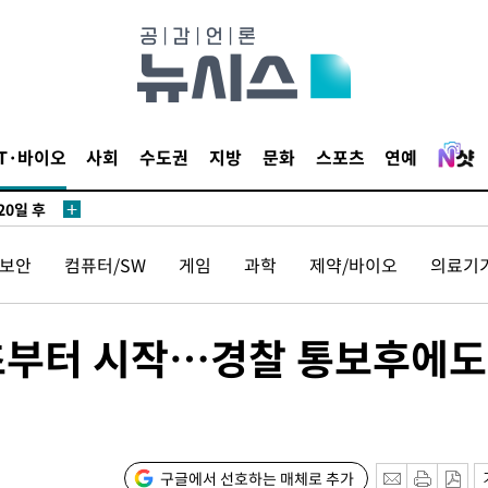
IT·바이오
사회
수도권
지방
문화
스포츠
연예
20일 후
보안
컴퓨터/SW
게임
과학
제약/바이오
의료기
20일 후
월 초부터 시작…경찰 통보후에도
구글에서 선호하는 매체로 추가