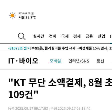
2026.08.07 (금)
서울 28.7℃
실시간
정치
국제
경제
금융
산업
-26924초 전 >
[속보] 뉴욕증시, 일제 하락 마감…나스닥 0.06%↓
-31073초 전 >
[속보]美, 폴리실리콘 수입 규제…파생제품 15% 관세, 1
발효
-29224초 전 >
[속보]트럼프, 美 원정출산 금지 행정명령 서명
IT·바이오
모바일
인터넷/SNS
통신
-26924초 전 >
[속보] 뉴욕증시, 일제 하락 마감…나스닥 0.06%↓
-31073초 전 >
[속보]美, 폴리실리콘 수입 규제…파생제품 15% 관세, 1
발효
-29224초 전 >
[속보]트럼프, 美 원정출산 금지 행정명령 서명
"KT 무단 소액결제, 8
-26924초 전 >
[속보] 뉴욕증시, 일제 하락 마감…나스닥 0.06%↓
109건"
등록 2025.09.17 09:17:03
수정 2025.09.17 09:18:40