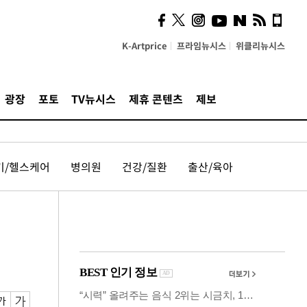
의견, 국토부·LH에 충실히
전달할 것"
K-Artprice
프라임뉴시스
위클리뉴시스
광장
포토
TV뉴시스
제휴 콘텐츠
제보
기/헬스케어
병의원
건강/질환
출산/육아