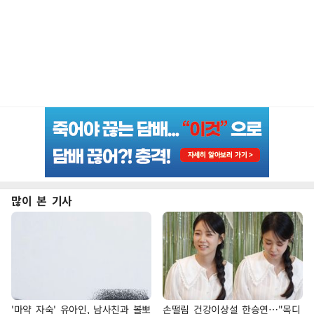
많이 본 기사
'마약 자숙' 유아인, 남사친과 볼뽀
손떨림 건강이상설 한승연…"목디