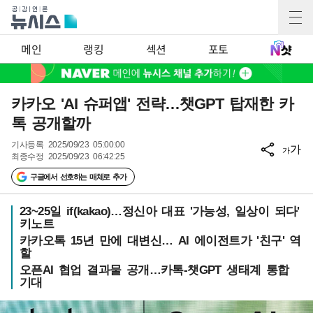
메인
랭킹
섹션
포토
카카오 'AI 슈퍼앱' 전략…챗GPT 탑재한 카
톡 공개할까
기사등록
2025/09/23 05:00:00
가
가
최종수정
2025/09/23 06:42:25
구글에서 선호하는 매체로 추가
23~25일 if(kakao)…정신아 대표 '가능성, 일상이 되다'
키노트
카카오톡 15년 만에 대변신… AI 에이전트가 '친구' 역
할
오픈AI 협업 결과물 공개…카톡-챗GPT 생태계 통합
기대