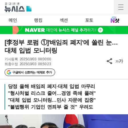
메인
랭킹
섹션
포토
[李정부 로펌 ①]'배임죄 폐지'에 쏠린 눈…
대체 입법 모니터링
기사등록
2025/10/03 08:00:00
가
가
최종수정
2025/10/03 08:50:23
구글에서 선호하는 매체로 추가
당정 올해 배임죄 폐지·대체 입법 마무리
"형사처벌 리스크 줄어…경영 족쇄 풀려"
"대체 입법 모니터링…민사 자문에 집중"
"불법행위 기업인 면죄부 줄 것" 우려도