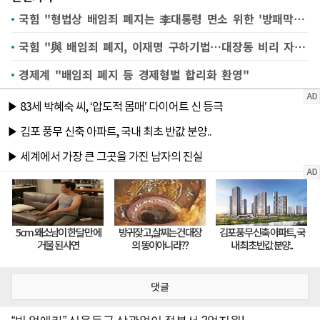
국힘 "형법상 배임죄 폐지는 李대통령 면소 위한 '방패막이' 꼼수"
국힘 "與 배임죄 폐지, 이재명 구하기법…대장동 비리 자백"
경제계 "배임죄 폐지 등 경제형벌 합리화 환영"
댓글