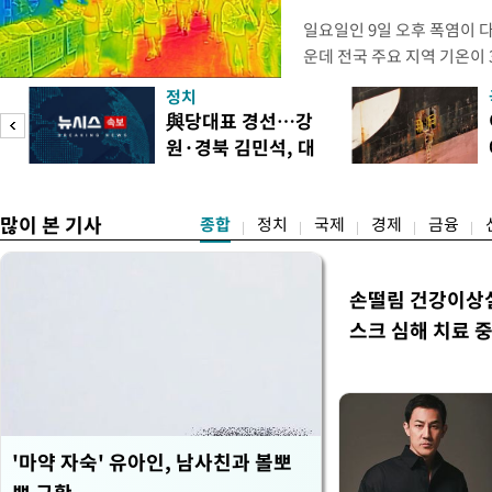
일요일인 9일 오후 폭염이 
운데 전국 주요 지역 기온이 
더위가 꺾인 분위기다. 기상
정치
도(오산, 안성, 용인남부, 여
피
與당대표 경선…강
화순, 보성, 광양, 강진, 영
원·경북 김민석, 대
면 제외), 곡성북부, 곡성남
구 정청래 승리
많이 본 기사
종합
정치
국제
경제
금융
손떨림 건강이상
스크 심해 치료 중
'마약 자숙' 유아인, 남사친과 볼뽀