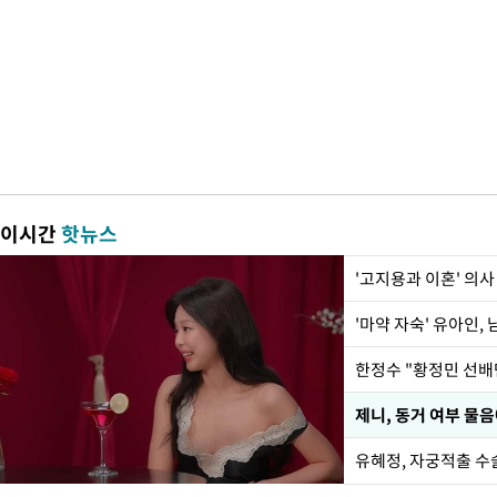
이시간
핫뉴스
'고지용과 이혼' 의사
'마약 자숙' 유아인,
제니, 동거 여부 물
유혜정, 자궁적출 수