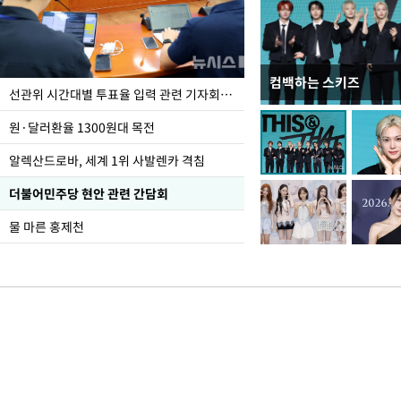
컴백하는 스키즈
주유소 기름값 12주째 
선관위 시간대별 투표율 입력 관련 기자회견하는 주진우 의원
원·달러환율 1300원대 목전
알렉산드로바, 세계 1위 사발렌카 격침
더불어민주당 현안 관련 간담회
물 마른 홍제천