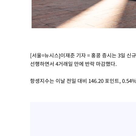
론 누출”
3시간 전 >
‘축구의 신’ 아르헨티나 축구 선수 메시의 부친 지병 별세
3시간 전 >
“美 이란전 무기 소진…북한과 분쟁시 주한 미군 취약해질 수 있어”
[서울=뉴시스]이재준 기자 = 홍콩 증시는 3일 
선행하면서 4거래일 만에 반락 마감했다.
항셍지수는 이날 전일 대비 146.20 포인트, 0.54