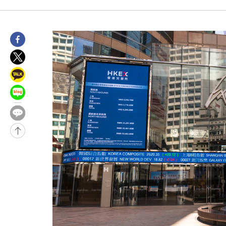
-32245초 전 >
[속보]與전대 권리당원투표…강원·경북 김민석, 대구 정청래 
-32052초 전 >
[속보]與 당대표 경선, 경북 권리당원 투표 김민석 47.37%·
45.71%
-31954초 전 >
[속보]與 당대표 경선, 대구 권리당원 투표 정청래 47.82%·
46.35%
-31751초 전 >
[속보]與 당대표 경선, 강원 권리당원 투표 김민석 승리…50.3
득표
-29669초 전 >
"일본축구협회, 대한축구협회 성 접대 의혹 심판 조사"
-22311초 전 >
[속보]장은수, KLPGA 제주삼다수 역전 우승…데뷔 10년 차에
정상
-17676초 전 >
"얼마나 더웠으면"…안동 물길공원서 헤엄친 구렁이 '소동'
-17603초 전 >
손흥민, 68분 뛰고 2경기 침묵…LAFC, 톨루카에 1-0 승리(종합
-16875초 전 >
'2경기 연속 침묵' 손흥민, 톨루카전 68분만 뛰고 슈팅 0개
-15627초 전 >
이강인, 오늘 서울서 AT마드리드 입단식…'전례 없는 특급대우
-2509초 전 >
'여긴 20도, 저긴 50도'…열화상 카메라로 본 폭염 저감시설 '온
차'
-1980초 전 >
콜롬비아 신임 우파 대통령 취임 하루만에 차량폭탄 폭발 사건
1시간 전 >
튀르키예 외무장관, "메카 3국 방위협정은 이란이 목표 아냐 " 밝혀
2시간 전 >
이군이 불법 군시설 건설한 레바논 남부에서 레바논군 3명 폭발로 
2시간 전 >
[속보]美중부 사령관, 이스라엘 긴급방문 다중화된 전선 상황 논의
3시간 전 >
美 국방부, 켄달 전 공군장관 보안허가 취소…“에어포스원 기밀정보