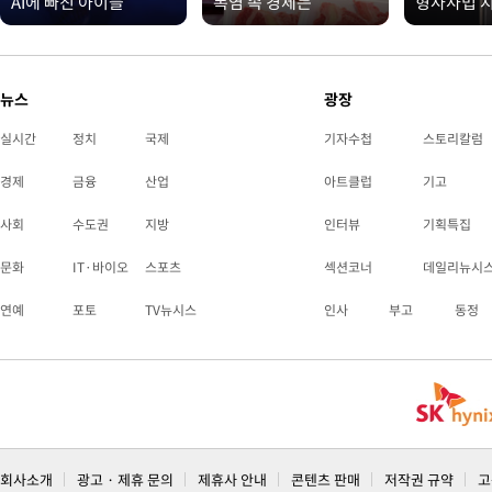
AI에 빠진 아이들
폭염 속 경제는
형사사법 
뉴스
광장
실시간
정치
국제
기자수첩
스토리칼럼
경제
금융
산업
아트클럽
기고
사회
수도권
지방
인터뷰
기획특집
문화
IT·바이오
스포츠
섹션코너
데일리뉴시
연예
포토
TV뉴시스
인사
부고
동정
회사소개
광고 · 제휴 문의
제휴사 안내
콘텐츠 판매
저작권 규약
고