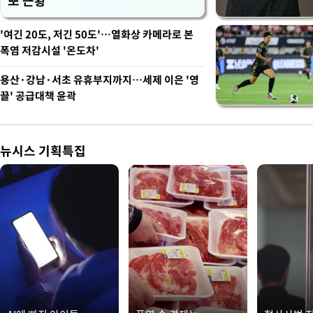
뽀 근황
'여긴 20도, 저긴 50도'…열화상 카메라로 본
폭염 저감시설 '온도차'
용산·강남·서초 유휴부지까지…세제 이은 '영
끌' 공급대책 윤곽
뉴시스 기획특집