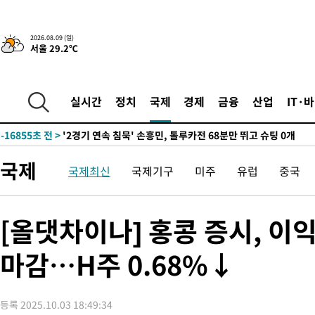
45.71%
-31934초 전 >
[속보]與 당대표 경선, 대구 권리당원 투표 정청래 47.82%·
46.35%
-31731초 전 >
[속보]與 당대표 경선, 강원 권리당원 투표 김민석 승리…50.3
2026.08.09 (일)
서울 29.2℃
득표
-29649초 전 >
"일본축구협회, 대한축구협회 성 접대 의혹 심판 조사"
-22291초 전 >
[속보]장은수, KLPGA 제주삼다수 역전 우승…데뷔 10년 차에
정상
-17656초 전 >
"얼마나 더웠으면"…안동 물길공원서 헤엄친 구렁이 '소동'
실시간
정치
국제
경제
금융
산업
IT·
-17583초 전 >
손흥민, 68분 뛰고 2경기 침묵…LAFC, 톨루카에 1-0 승리(종합
-16855초 전 >
'2경기 연속 침묵' 손흥민, 톨루카전 68분만 뛰고 슈팅 0개
-15607초 전 >
이강인, 오늘 서울서 AT마드리드 입단식…'전례 없는 특급대우
국제
국제최신
국제기구
미주
유럽
중국
-2489초 전 >
'여긴 20도, 저긴 50도'…열화상 카메라로 본 폭염 저감시설 '온
차'
-1960초 전 >
콜롬비아 신임 우파 대통령 취임 하루만에 차량폭탄 폭발 사건
1시간 전 >
튀르키예 외무장관, "메카 3국 방위협정은 이란이 목표 아냐 " 밝혀
[올댓차이나] 홍콩 증시, 이
2시간 전 >
이군이 불법 군시설 건설한 레바논 남부에서 레바논군 3명 폭발로 
마감…H주 0.68%↓
2시간 전 >
[속보]美중부 사령관, 이스라엘 긴급방문 다중화된 전선 상황 논의
3시간 전 >
美 국방부, 켄달 전 공군장관 보안허가 취소…“에어포스원 기밀정보
론 누출”
3시간 전 >
‘축구의 신’ 아르헨티나 축구 선수 메시의 부친 지병 별세
등록 2025.10.03 18:49:34
3시간 전 >
“美 이란전 무기 소진…북한과 분쟁시 주한 미군 취약해질 수 있어”