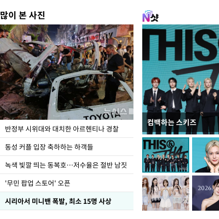
많이 본 사진
컴백하는 스키즈
지석천 뒤덮은 개구리
반정부 시위대와 대치한 아르헨티나 경찰
동성 커플 입장 축하하는 하객들
녹색 빛깔 띄는 동복호…저수율은 절반 남짓
'무민 팝업 스토어' 오픈
시리아서 미니밴 폭발, 최소 15명 사상