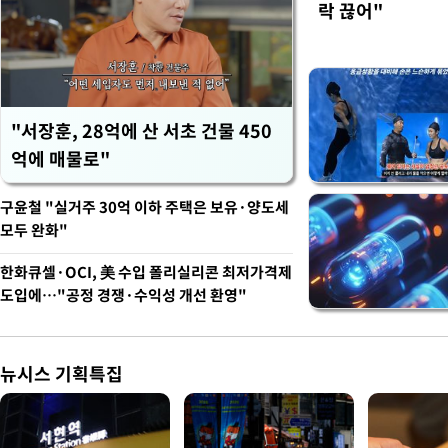
락 끊어"
"서장훈, 28억에 산 서초 건물 450
억에 매물로"
구윤철 "실거주 30억 이하 주택은 보유·양도세
모두 완화"
한화큐셀·OCI, 美 수입 폴리실리콘 최저가격제
도입에…"공정 경쟁·수익성 개선 환영"
뉴시스 기획특집