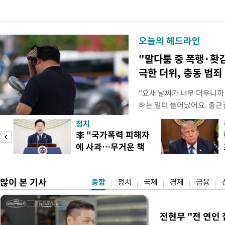
오늘의 헤드라인
"말다툼 중 폭행·홧
극한 더위, 충동 범죄
"요새 날씨가 너무 더우니까
하는 일이 늘어났어요. 출근
거나, 누가 길을 막고 서 있
정치
(40대 직장인 A씨) 유례없
李 "국가폭력 피해자
에도 쉽게 짜증을 내거나 
에 사과…무거운 책
있다. 높은 기온과 습도가 
임감"
많이 본 기사
종합
정치
국제
경제
금융
전현무 "전 연인