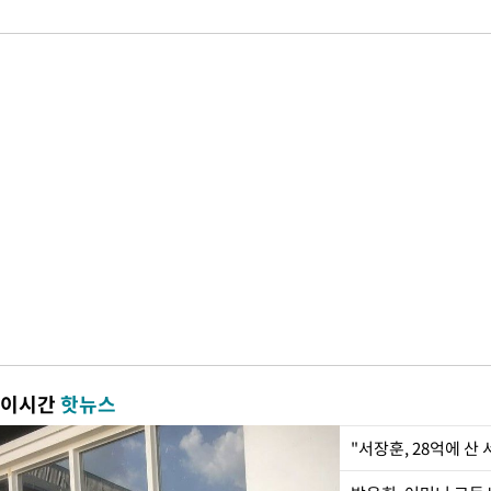
이시간
핫뉴스
"서장훈, 28억에 산