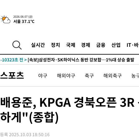
-13934초 전 >
민주 콩고 에볼라환자 4천명 돌파, 4053명 발생 1850명 사망
-13184초 전 >
[속보]'300억원대 사기 혐의' 차가원 대표 구속 송치
2026.08.07 (금)
서울 37.1℃
-12378초 전 >
"미 전국적 살모네라 식중독 원인은 멕시코산 할라피뇨"-- CD
-10891초 전 >
[속보]경찰·노동부, HL만도 평택사업장 끼임 사망 관련 압수
-10772초 전 >
[속보]합수본, '투표율 허위 입력' 중앙·서울·경기도 선관위 등
실시간
정치
국제
경제
금융
산업
IT·
압수수색
-10527초 전 >
[속보]원·달러 환율, 오전 9시 1423.8원
-10323초 전 >
[속보]삼성전자·SK하이닉스 동반 강보합…1%대 상승 출발
-10309초 전 >
[속보]코스닥, 5.95포인트(0.74%) 상승한 807.62개장
스포츠
야구
해외야구
축구
해외축구
농
-10277초 전 >
[속보]코스피, 6300선 재탈환…1.09% 오른 6365.07 개장
-7442초 전 >
시리아 다마스쿠스 교외에서 미니버스 폭발.. 14명 부상, 3명은
-6740초 전 >
입추에도 극한더위…서울 낮 39도 '폭염중대경보'
배용준, KPGA 경북오픈 3
-1704초 전 >
이란, 호르무즈서 "적국 목표물들"과 대치로 남부 케슘섬에서 
례 큰 폭발음
하게"(종합)
-30799초 전 >
[속보]종합특검, '계엄 수용공간 확보' 신용해 前교정본부장 기
-29672초 전 >
외신들도 주목한 韓축구 파문…"국민적 공분에 수사 재개"
-29643초 전 >
11시간 압수수색에 성접대 파문까지…'쑥대밭' 된 축구협회
등록 2025.10.03 18:50:16
-28665초 전 >
[속보]규제합리화위원회 부위원장에 김태유 서울대 공대 교수