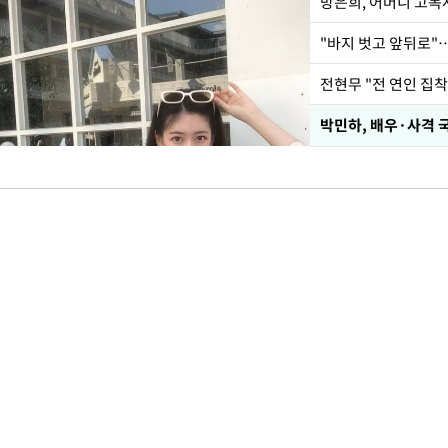
방은희, 어머니 고독사
"바지 벗고 앞뒤로"
전현무 "전 연인 집
박민하, 배우·사격