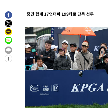
병태 후임
-25023초 전 >
[속보]국힘 윤리위, '돌려차기 발언' 진종오·서범수 징계 절차 
-20348초 전 >
[속보] 7월 중국 수출 23.9%↑ 수입 27.5%↑…무역총액
중간 합계 17언더파 199타로 단독 선두
25.3%↑
-17508초 전 >
[속보]'채상병 순직 책임' 임성근, 항소심도 징역 3년
-17374초 전 >
[속보]종합특검, '관저이전 봐주기 감사' 유병호 구속기소
-13974초 전 >
민주 콩고 에볼라환자 4천명 돌파, 4053명 발생 1850명 사망
-13224초 전 >
[속보]'300억원대 사기 혐의' 차가원 대표 구속 송치
-12418초 전 >
"미 전국적 살모네라 식중독 원인은 멕시코산 할라피뇨"-- CD
-10931초 전 >
[속보]경찰·노동부, HL만도 평택사업장 끼임 사망 관련 압수
-10812초 전 >
[속보]합수본, '투표율 허위 입력' 중앙·서울·경기도 선관위 등
압수수색
-10567초 전 >
[속보]원·달러 환율, 오전 9시 1423.8원
-10363초 전 >
[속보]삼성전자·SK하이닉스 동반 강보합…1%대 상승 출발
-10349초 전 >
[속보]코스닥, 5.95포인트(0.74%) 상승한 807.62개장
-10317초 전 >
[속보]코스피, 6300선 재탈환…1.09% 오른 6365.07 개장
-7482초 전 >
시리아 다마스쿠스 교외에서 미니버스 폭발.. 14명 부상, 3명은
-6780초 전 >
입추에도 극한더위…서울 낮 39도 '폭염중대경보'
-1744초 전 >
이란, 호르무즈서 "적국 목표물들"과 대치로 남부 케슘섬에서 