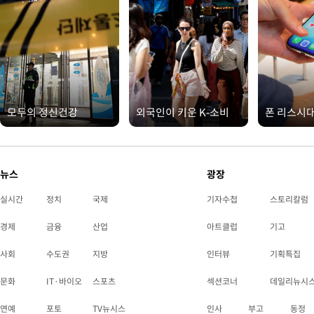
모두의 정신건강
외국인이 키운 K-소비
폰 리스시
뉴스
광장
실시간
정치
국제
기자수첩
스토리칼럼
경제
금융
산업
아트클럽
기고
사회
수도권
지방
인터뷰
기획특집
문화
IT·바이오
스포츠
섹션코너
데일리뉴시
연예
포토
TV뉴시스
인사
부고
동정