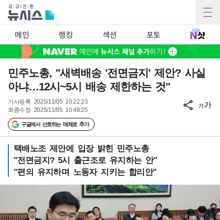
메인
랭킹
섹션
포토
민주노총, "새벽배송 '전면금지' 제안? 사실
아냐…12시~5시 배송 제한하는 것"
기사등록
2025/11/05 10:22:23
가
가
최종수정
2025/11/05 10:48:25
구글에서 선호하는 매체로 추가
택배노조 제안에 입장 밝힌 민주노총
"전면금지? 5시 출근조로 유지하는 안"
"편의 유지하며 노동자 지키는 합리안"