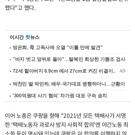
했다"고 했다.
이시간
핫
뉴스
방은희, 母 고독사에 오열 "이틀 만에 발견"
"바지 벗고 앞뒤로 돌아"…탈북민 회상한 기쁨조 검사
박찬민 딸 박민하, 배우·국가대표 병행하더니…근황이
'300억원대 사기 혐의' 차가원 대표 구속 송치
이어 노총은 쿠팡을 향해 "2021년 모든 택배사가 서명
한 '택배노동자 과로사 방지 사회적 합의'엔 야간노동 최
소화 등이 명시돼 있는데 쿠팡은 이 합의를 이행하지 않