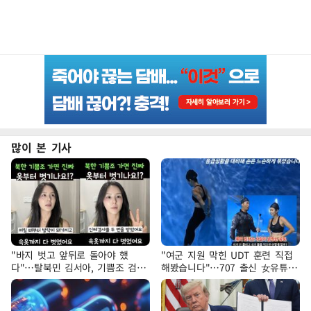
많이 본 기사
"바지 벗고 앞뒤로 돌아야 했
"여군 지원 막힌 UDT 훈련 직접
다"…탈북민 김서아, 기쁨조 검사
해봤습니다"…707 출신 女유튜버
수치심 회상
'완벽 소화'