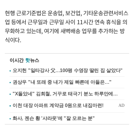
현행 근로기준법은 운송업, 보건업, 기타운송관련서비스
업 등에서 근무일과 근무일 사이 11시간 연속 휴식을 의
무화하고 있는데, 여기에 새벽배송 업무를 추가하는 방
식이다.
이시간
핫
뉴스
오지헌 "일타강사 父…100평 수영장 딸린 집 살았다"
권상우 "내 또래 중 내가 제일 빠른데 아들은…"
"X돌았네" 김희철, 거꾸로 태극기 분노 하루만에…
화사, 젠슨 황 '샤라웃'에 "잘 모르는 분"