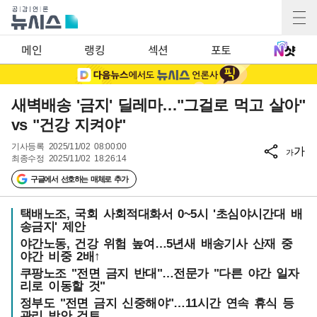
메인
랭킹
섹션
포토
새벽배송 '금지' 딜레마…"그걸로 먹고 살아"
vs "건강 지켜야"
기사등록
2025/11/02 08:00:00
가
가
최종수정
2025/11/02 18:26:14
구글에서 선호하는 매체로 추가
택배노조, 국회 사회적대화서 0~5시 '초심야시간대 배
송금지' 제안
야간노동, 건강 위험 높여…5년새 배송기사 산재 중
야간 비중 2배↑
쿠팡노조 "전면 금지 반대"…전문가 "다른 야간 일자
리로 이동할 것"
정부도 "전면 금지 신중해야"…11시간 연속 휴식 등
관리 방안 검토