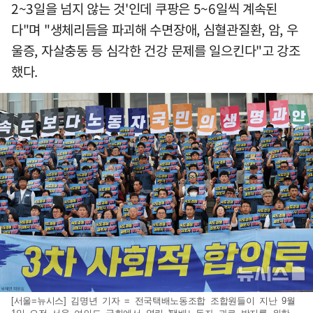
2~3일을 넘지 않는 것'인데 쿠팡은 5~6일씩 계속된
다"며 "생체리듬을 파괴해 수면장애, 심혈관질환, 암, 우
울증, 자살충동 등 심각한 건강 문제를 일으킨다"고 강조
했다.
[서울=뉴시스] 김명년 기자 = 전국택배노동조합 조합원들이 지난 9월