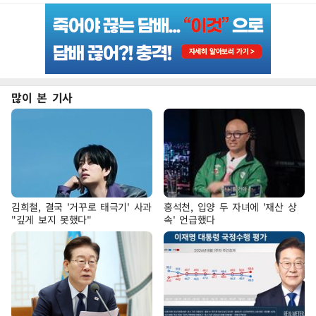
많이 본 기사
김희철, 결국 '거꾸로 태극기' 사과
홍석천, 입양 두 자녀에 '재산 상
"깊게 보지 못했다"
속' 언급했다