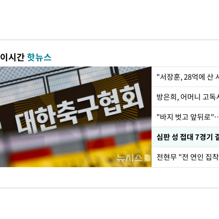
이시간
핫뉴스
"서장훈, 28억에 산
방은희, 어머니 고독사
"바지 벗고 앞뒤로"
심판 성 접대 7경기 