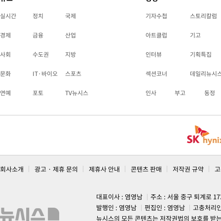
실시간
정치
국제
기자수첩
스토리칼럼
경제
금융
산업
아트클럽
기고
사회
수도권
지방
인터뷰
기획특집
문화
IT·바이오
스포츠
섹션코너
데일리뉴시
연예
포토
TV뉴시스
인사
부고
동정
회사소개
광고 · 제휴 문의
제휴사 안내
콘텐츠 판매
저작권 규약
고
대표이사 : 염영남
주소 : 서울 중구 퇴계로 1
발행인 : 염영남
편집인 : 염영남
고충처리인
뉴시스의 모든 콘텐츠는 저작권법의 보호를 받는 바, 무