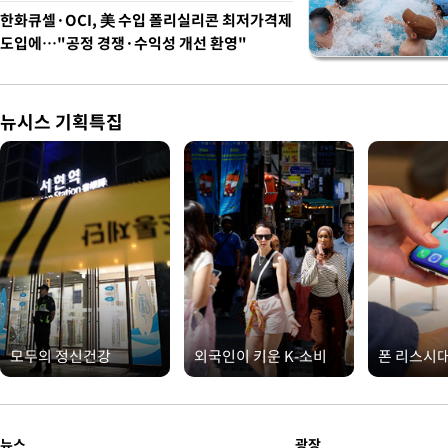
한화큐셀·OCI, 美 수입 폴리실리콘 최저가격제
도입에…"공정 경쟁·수익성 개선 환영"
뉴시스 기획특집
모두의 정신건강
외국인이 키운 K-소비
폰 리스시
뉴스
광장