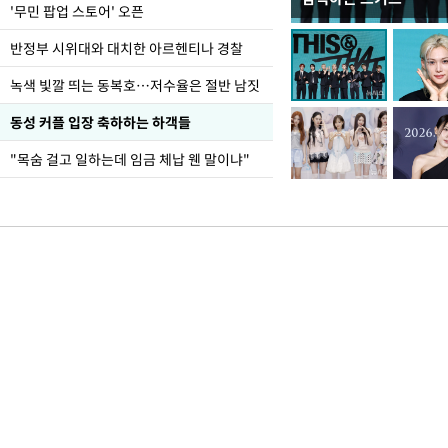
지석천 뒤덮은 개구리
'무민 팝업 스토어' 오픈
반정부 시위대와 대치한 아르헨티나 경찰
녹색 빛깔 띄는 동복호…저수율은 절반 남짓
동성 커플 입장 축하하는 하객들
"목숨 걸고 일하는데 임금 체납 웬 말이냐"