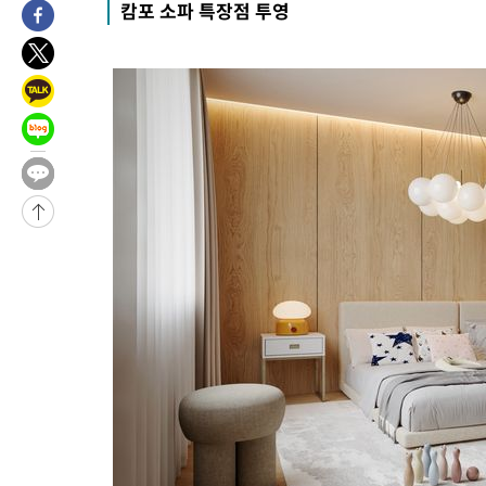
캄포 소파 특장점 투영
-3191초 전 >
[속보]경찰·노동부, HL만도 평택사업장 끼임 사망 관련 압수수
-32018초 전 >
낮 최고 37도 찜통더위…곳곳 소나기·강원 많은 비[내일날씨]
-30324초 전 >
SK하이닉스, 용인·청주 팹에 54조 투자…"AI 메모리 수요 선
응"
-27180초 전 >
여자배구 이재영·이다영 자매, 아제르바이잔 투란VC 입단
-26433초 전 >
외국인 심판 성 접대 7경기 들여다보니…한국 축구 '5승 2무'
-26167초 전 >
[속보]코스닥, 2.86포인트(0.36%) 내린 798.81마감
-26120초 전 >
[속보]코스피, 6200선 약보합…0.60% 내린 6258.77에 마쳐
-26100초 전 >
[속보]원·달러 환율, 7.7원 내린 1416.1원 마감
-25989초 전 >
[속보] 노원서 40.1도 관측…서울, 2018년 이후 첫 40도
-23079초 전 >
[속보]종합특검, '계엄 수용공간 확보' 신용해 前교정본부장 기
-21952초 전 >
외신들도 주목한 韓축구 파문…"국민적 공분에 수사 재개"
-21923초 전 >
11시간 압수수색에 성접대 파문까지…'쑥대밭' 된 축구협회
-20945초 전 >
[속보]규제합리화위원회 부위원장에 김태유 서울대 공대 교수
병태 후임
-17303초 전 >
[속보]국힘 윤리위, '돌려차기 발언' 진종오·서범수 징계 절차 
-12628초 전 >
[속보] 7월 중국 수출 23.9%↑ 수입 27.5%↑…무역총액
25.3%↑
-9788초 전 >
[속보]'채상병 순직 책임' 임성근, 항소심도 징역 3년