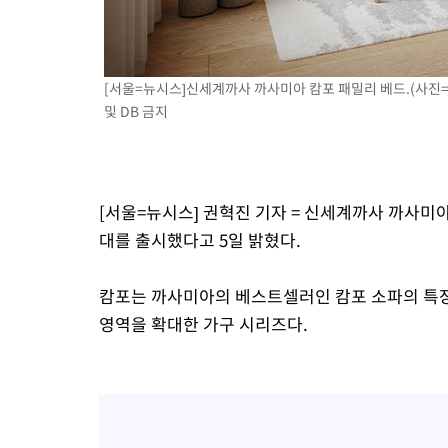
-9654초 전 >
[속보]종합특검, '관저이전 봐주기 감사' 유병호 구속기소
-6254초 전 >
민주 콩고 에볼라환자 4천명 돌파, 4053명 발생 1850명 사망
-5504초 전 >
[속보]'300억원대 사기 혐의' 차가원 대표 구속 송치
[서울=뉴시스]신세계까사 까사미아 캄포 패밀리 베드.(사진=신세
-4698초 전 >
"미 전국적 살모네라 식중독 원인은 멕시코산 할라피뇨"-- CDC
및 DB 금지
-3211초 전 >
[속보]경찰·노동부, HL만도 평택사업장 끼임 사망 관련 압수수
[서울=뉴시스] 권혁진 기자 = 신세계까사 까사미
대를 출시했다고 5일 밝혔다.
캄포는 까사미아의 베스트셀러인 캄포 소파의 특장
영역을 확대한 가구 시리즈다.