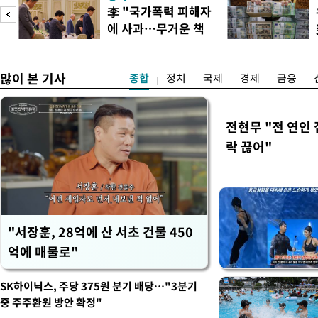
심판 성 접대 파문까지 파
李 "국가폭력 피해자
돌이킬 수 없는 지경까지 이르
에 사과…무거운 책
홍명보 전 감독을 국가대표
도
임감"
많이 본 기사
종합
정치
국제
경제
금융
전현무 "전 연인
락 끊어"
"서장훈, 28억에 산 서초 건물 450
억에 매물로"
SK하이닉스, 주당 375원 분기 배당…"3분기
중 주주환원 방안 확정"