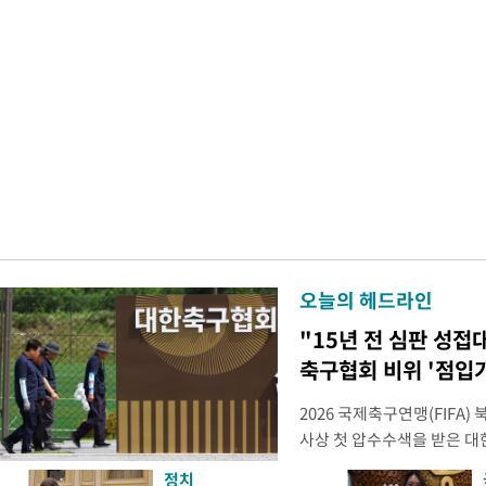
오늘의 헤드라인
"15년 전 심판 성접
축구협회 비위 '점입
2026 국제축구연맹(FIFA
사상 첫 압수수색을 받은 
거지면서 그야말로 쑥대밭이 
정치