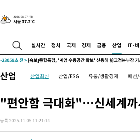
-26413초 전 >
외국인 심판 성 접대 7경기 들여다보니…한국 축구 '5승 2무'
-26147초 전 >
[속보]코스닥, 2.86포인트(0.36%) 내린 798.81마감
2026.08.07 (금)
서울 37.2℃
-26100초 전 >
[속보]코스피, 6200선 약보합…0.60% 내린 6258.77에 마쳐
-26080초 전 >
[속보]원·달러 환율, 7.7원 내린 1416.1원 마감
-25969초 전 >
[속보] 노원서 40.1도 관측…서울, 2018년 이후 첫 40도
실시간
정치
국제
경제
금융
산업
IT·
-23059초 전 >
[속보]종합특검, '계엄 수용공간 확보' 신용해 前교정본부장 기
-21932초 전 >
외신들도 주목한 韓축구 파문…"국민적 공분에 수사 재개"
-21903초 전 >
11시간 압수수색에 성접대 파문까지…'쑥대밭' 된 축구협회
산업
산업최신
산업/ESG
유통/생활경제
패션
-20925초 전 >
[속보]규제합리화위원회 부위원장에 김태유 서울대 공대 교수
병태 후임
-17283초 전 >
[속보]국힘 윤리위, '돌려차기 발언' 진종오·서범수 징계 절차 
-12608초 전 >
[속보] 7월 중국 수출 23.9%↑ 수입 27.5%↑…무역총액
"편안함 극대화"…신세계까사,
25.3%↑
-9768초 전 >
[속보]'채상병 순직 책임' 임성근, 항소심도 징역 3년
-9634초 전 >
[속보]종합특검, '관저이전 봐주기 감사' 유병호 구속기소
등록 2025.11.05 11:21:14
-6234초 전 >
민주 콩고 에볼라환자 4천명 돌파, 4053명 발생 1850명 사망
-5484초 전 >
[속보]'300억원대 사기 혐의' 차가원 대표 구속 송치
-4678초 전 >
"미 전국적 살모네라 식중독 원인은 멕시코산 할라피뇨"-- CDC